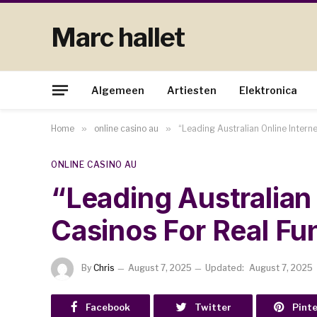
Marc hallet
Algemeen
Artiesten
Elektronica
Home
»
online casino au
»
“Leading Australian Online Interne
ONLINE CASINO AU
“Leading Australian 
Casinos For Real Fu
By
Chris
August 7, 2025
Updated:
August 7, 2025
Facebook
Twitter
Pint