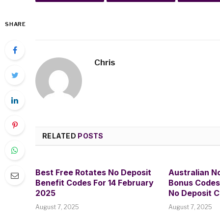
SHARE
Chris
RELATED
POSTS
Best Free Rotates No Deposit
Australian N
Benefit Codes For 14 February
Bonus Codes
2025
No Deposit C
August 7, 2025
August 7, 2025