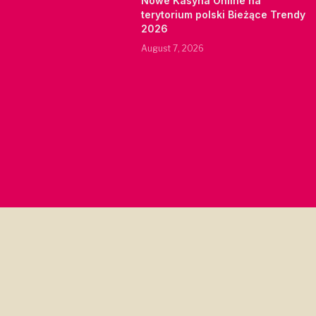
Nowe Kasyna Online na
terytorium polski Bieżące Trendy
2026
August 7, 2026