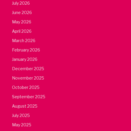
July 2026
June 2026
May 2026
April 2026
March 2026
February 2026
January 2026
December 2025
November 2025
October 2025
September 2025
August 2025
July 2025
May 2025