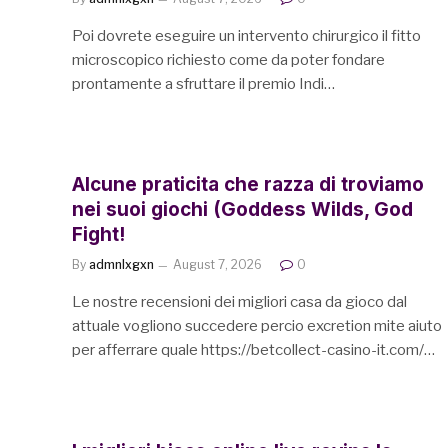
Poi dovrete eseguire un intervento chirurgico il fitto
microscopico richiesto come da poter fondare
prontamente a sfruttare il premio Indi…
Alcune praticita che razza di troviamo
nei suoi giochi (Goddess Wilds, God
Fight!
By
admnlxgxn
August 7, 2026
0
Le nostre recensioni dei migliori casa da gioco dal
attuale vogliono succedere percio excretion mite aiuto
per afferrare quale https://betcollect-casino-it.com/…