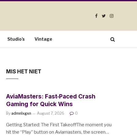
Facebook
Twitter
Instagram
Studio’s
Vintage
MIS HET NIET
AviaMasters: Fast‑Paced Crash
Gaming for Quick Wins
By
admnlxgxn
August 7, 2026
0
Getting Started: The First TakeoffThe moment you
hit the “Play” button on Aviamasters, the screen…