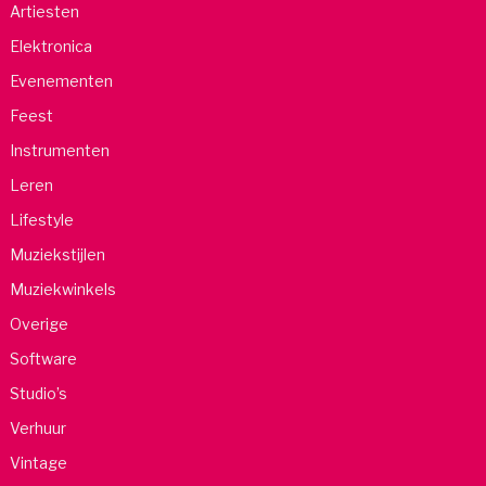
Artiesten
Elektronica
Evenementen
Feest
Instrumenten
Leren
Lifestyle
Muziekstijlen
Muziekwinkels
Overige
Software
Studio’s
Verhuur
Vintage