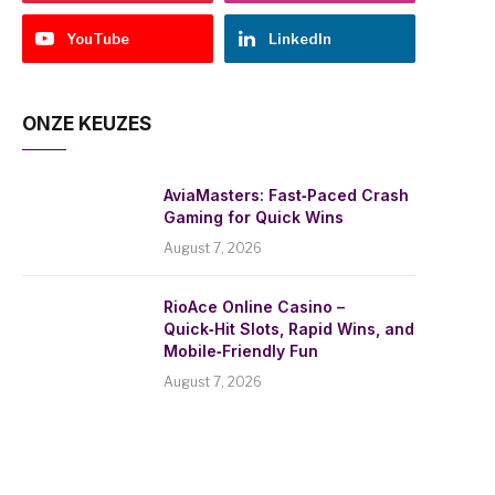
YouTube
LinkedIn
ONZE KEUZES
AviaMasters: Fast‑Paced Crash
Gaming for Quick Wins
August 7, 2026
RioAce Online Casino –
Quick‑Hit Slots, Rapid Wins, and
Mobile‑Friendly Fun
August 7, 2026