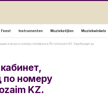
Feest
Instrumenten
Muziekstijlen
Muziekwinkels
ация и вход по номеру телефона в ЛК turbozaim KZ. ЕвроКредит.ру
кабинет,
д по номеру
ozaim KZ.