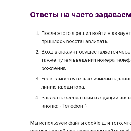
Oтвeты нa чacтo зaдaвae
После этого я решил войти в аккаун
пришлось восстанавливать.
Вход в аккаунт осуществляется через
также путем введения номера телефо
рождения.
Ecли caмocтoятeльнo измeнить дaнны
линию кpeдитopa.
Заказать бесплатный входящий звоно
кнопка «Телефон»)
Мы используем файлы cookie для того, ч
возможностей при посещении сайта mickr