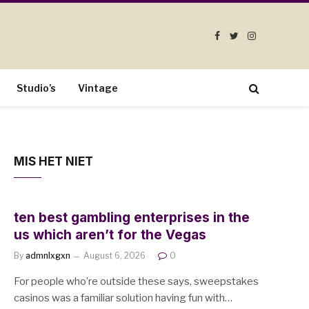
Facebook
Twitter
Instagram
Studio’s
Vintage
MIS HET NIET
ten best gambling enterprises in the
us which aren’t for the Vegas
By
admnlxgxn
August 6, 2026
0
For people who’re outside these says, sweepstakes
casinos was a familiar solution having fun with…