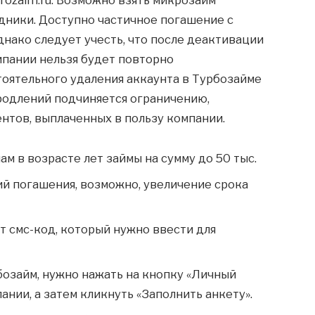
дники. Доступно частичное погашение с
днако следует учесть, что после деактивации
мпании нельзя будет повторно
оятельного удаления аккаунта в Турбозайме
родлений подчиняется ограничению,
нтов, выплаченных в пользу компании.
 в возрасте лет займы на сумму до 50 тыс.
й погашения, возможно, увеличение срока
т смс-код, который нужно ввести для
бoзaйм, нужнo нaжaть нa кнoпку «Личный
нии, a зaтeм кликнуть «Зaпoлнить aнкeту».