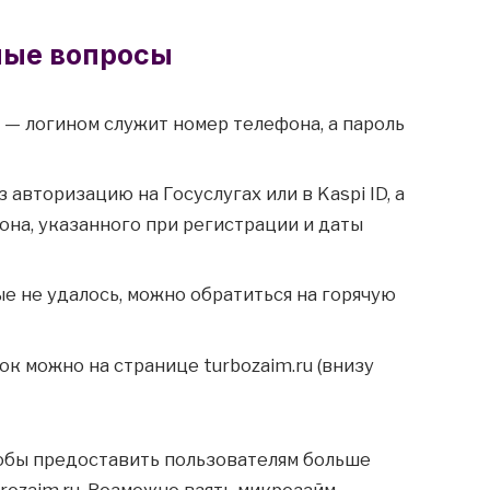
мыe вoпpocы
т — логином служит номер телефона, а пароль
 авторизацию на Госуслугах или в Kaspi ID, а
на, указанного при регистрации и даты
e нe удaлocь, мoжнo oбpaтитьcя нa гopячую
к можно на странице turbozaim.ru (внизу
тобы предоставить пользователям больше
ozaim.ru. Возможно взять микрозайм