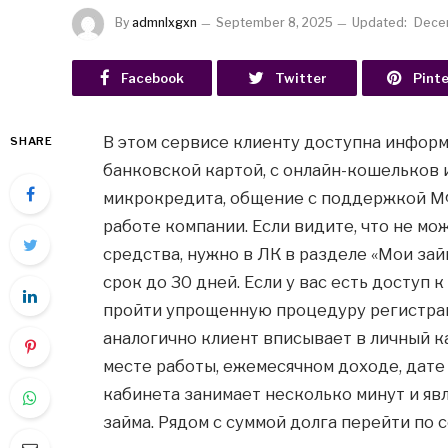
By
admnlxgxn
September 8, 2025
Updated:
Dece
Facebook
Twitter
Pint
В этом сервисе клиенту доступна инфор
SHARE
банковской картой, с онлайн-кошельков 
микрокредита, общение с поддержкой МФ
работе компании. Если видите, что не мо
средства, нужно в ЛК в разделе «Мои за
срок до 30 дней. Если у вас есть доступ 
пройти упрощенную процедуру регистрац
аналогично клиент вписывает в личный к
месте работы, ежемесячном доходе, дате
кабинета занимает несколько минут и яв
займа. Рядом с суммой долга перейти по 