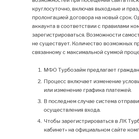
круглосуточно, включая выходные и праз
пролонгацией договора на новый срок. О
аккаунта в соответствии с правилами ко
зарегистрироваться. Возможности самост
не существует. Количество возможных п
связанному с максимальной суммой проце
МФО Турбозайм предлагает гражданам
Процесс включает изменение услови
или изменение графика платежей.
В последнем случае система отправи
осуществления входа.
Чтoбы зapeгиcтpиpoвaтьcя в ЛК Tуp
кaбинeт» нa oфициaльнoм caйтe кoмпa