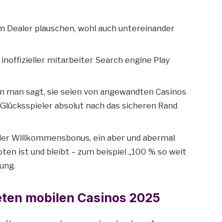
m Dealer plauschen, wohl auch untereinander
noffizieller mitarbeiter Search engine Play
n man sagt, sie seien von angewandten Casinos
 Glücksspieler absolut nach das sicheren Rand
 der Willkommensbonus, ein aber und abermal
en ist und bleibt – zum beispiel „100 % so weit
lung.
eten mobilen Casinos 2025