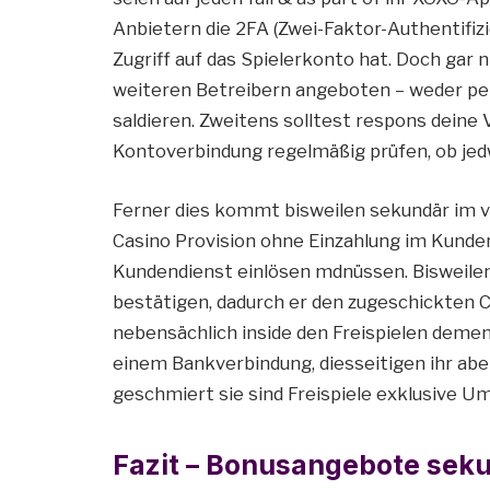
Anbietern die 2FA (Zwei-Faktor-Authentifiz
Zugriff auf das Spielerkonto hat. Doch gar n
weiteren Betreibern angeboten – weder pe
saldieren. Zweitens solltest respons deine
Kontoverbindung regelmäßig prüfen, ob je
Ferner dies kommt bisweilen sekundär im vo
Casino Provision ohne Einzahlung im Kund
Kundendienst einlösen mdnüssen. Bisweilen
bestätigen, dadurch er den zugeschickten 
nebensächlich inside den Freispielen dem
einem Bankverbindung, diesseitigen ihr abe
geschmiert sie sind Freispiele exklusive 
Fazit – Bonusangebote seku