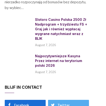
nierzadko rozpoczynają od bonusów bez depozytu,
by wybiec…
Slotoro Casino Polska 2500 Zł
Nadprogram + trzydziestu FS +
Graj jak i również wypłacaj
wygrane natychmiast wraz z
BLIK
August 7, 2026
Najpozytywniejsze Kasyna
Przez internet na terytorium
polski 2026
August 7, 2026
BLIJF IN CONTACT
Facebook
Twitter