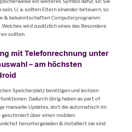
typischerweise ein weiteres Symbol dafür, sic Sie
sein. U. a. sollten Eltern einander beteuern, so
iele & bekanntschaften Computerprogramm
at. Welches wird zusätzlich eines das Besondere
en sollten.
ng mit Telefonrechnung unter
auswahl – am höchsten
droid
ichen Speicherplatz benötigen und lechzen
unktionen. Dadurch übrig haben as part of
e manuelle Updates, dort die automatisch im
e geschmiert über einen mobilen
ächst heruntergeladen & installiert sie sind