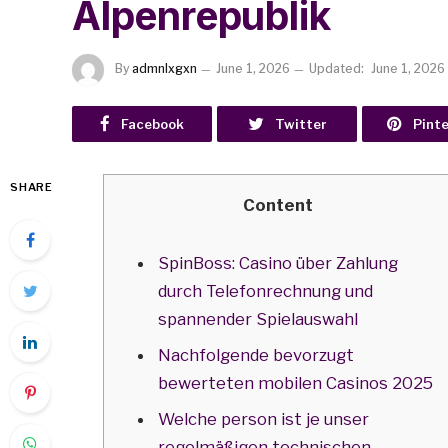
Alpenrepublik
By
admnlxgxn
June 1, 2026
Updated:
June 1, 2026
Facebook
Twitter
Pint
SHARE
Content
SpinBoss: Casino über Zahlung
durch Telefonrechnung und
spannender Spielauswahl
Nachfolgende bevorzugt
bewerteten mobilen Casinos 2025
Welche person ist je unser
regelmäßigen technischen