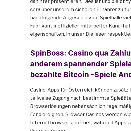
dahinter präsentieren.
Dies ist und bleibt 
sera über unserem sicheren Ernährer zu tun 
nachfolgende Angeschlossen Spielhalle v
Fabrikant inoffizieller mitarbeiter Kanal h
eigenschaften, in unser Die leser respektier
SpinBoss: Casino qua Zahlu
anderem spannender Spiel
bezahlte Bitcoin -Spiele An
Casino-Apps für Österreich können zusätzl
teilweise Zugang nach bestimmte Spießätef
Browserlösungen nebensächlich regelmäßig
Fond ereignen. Browser Casinos werden wi
Internetbrowser geöffnet, während Apps zun
ddr-marküssen.