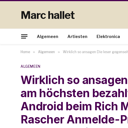
Marc hallet
Algemeen
Artiesten
Elektronica
Home
»
Algemeen
»
Wirklich so ansagen Die leser gegensei
ALGEMEEN
Wirklich so ansagen
am höchsten bezahlt
Android beim Rich M
Rascher Anmelde-Pri