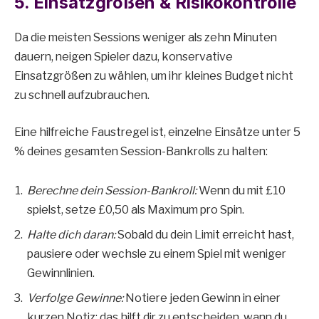
5. Einsatzgrößen & Risikokontrolle
Da die meisten Sessions weniger als zehn Minuten
dauern, neigen Spieler dazu, konservative
Einsatzgrößen zu wählen, um ihr kleines Budget nicht
zu schnell aufzubrauchen.
Eine hilfreiche Faustregel ist, einzelne Einsätze unter 5
% deines gesamten Session-Bankrolls zu halten:
Berechne dein Session-Bankroll:
Wenn du mit £10
spielst, setze £0,50 als Maximum pro Spin.
Halte dich daran:
Sobald du dein Limit erreicht hast,
pausiere oder wechsle zu einem Spiel mit weniger
Gewinnlinien.
Verfolge Gewinne:
Notiere jeden Gewinn in einer
kurzen Notiz; das hilft dir zu entscheiden, wann du