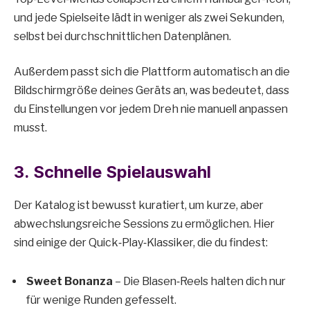
und jede Spielseite lädt in weniger als zwei Sekunden,
selbst bei durchschnittlichen Datenplänen.
Außerdem passt sich die Plattform automatisch an die
Bildschirmgröße deines Geräts an, was bedeutet, dass
du Einstellungen vor jedem Dreh nie manuell anpassen
musst.
3. Schnelle Spielauswahl
Der Katalog ist bewusst kuratiert, um kurze, aber
abwechslungsreiche Sessions zu ermöglichen. Hier
sind einige der Quick‑Play‑Klassiker, die du findest:
Sweet Bonanza
– Die Blasen‑Reels halten dich nur
für wenige Runden gefesselt.