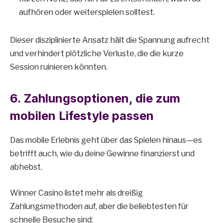
aufhören oder weiterspielen solltest.
Dieser disziplinierte Ansatz hält die Spannung aufrecht
und verhindert plötzliche Verluste, die die kurze
Session ruinieren könnten.
6. Zahlungsoptionen, die zum
mobilen Lifestyle passen
Das mobile Erlebnis geht über das Spielen hinaus—es
betrifft auch, wie du deine Gewinne finanzierst und
abhebst.
Winner Casino listet mehr als dreißig
Zahlungsmethoden auf, aber die beliebtesten für
schnelle Besuche sind: