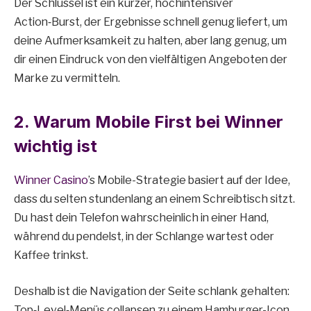
Der Schlüssel ist ein kurzer, hochintensiver
Action‑Burst, der Ergebnisse schnell genug liefert, um
deine Aufmerksamkeit zu halten, aber lang genug, um
dir einen Eindruck von den vielfältigen Angeboten der
Marke zu vermitteln.
2. Warum Mobile First bei Winner
wichtig ist
Winner Casino
’s Mobile-Strategie basiert auf der Idee,
dass du selten stundenlang an einem Schreibtisch sitzt.
Du hast dein Telefon wahrscheinlich in einer Hand,
während du pendelst, in der Schlange wartest oder
Kaffee trinkst.
Deshalb ist die Navigation der Seite schlank gehalten:
Top‑Level‑Menüs collapsen zu einem Hamburger-Icon,