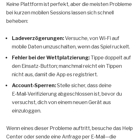
Keine Plattform ist perfekt, aber die meisten Probleme
bei kurzen mobilen Sessions lassen sich schnell
beheben:
Ladeverzögerungen:
Versuche, von Wi‑Fi auf
mobile Daten umzuschalten, wenn das Spiel ruckelt.
Fehler bei der Wettplatzierung:
Tippe doppelt auf
den Einsatz-Button; manchmal reicht ein Tippen
nicht aus, damit die App es registriert.
Account‑Sperren:
Stelle sicher, dass deine
E‑Mail‑Verifizierung abgeschlossen ist, bevor du
versuchst, dich von einem neuen Gerät aus
einzuloggen.
Wenn eines dieser Probleme auftritt, besuche das Help
Center oder sende eine Anfrage per E‑Mail—die