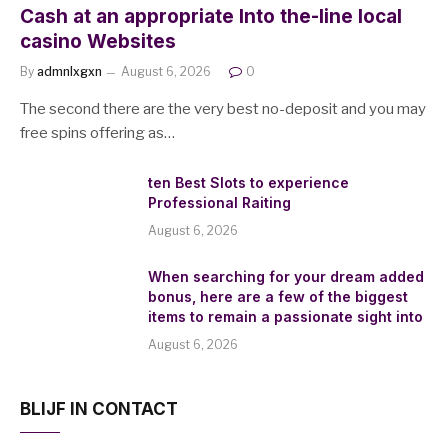
Cash at an appropriate Into the-line local
casino Websites
By
admnlxgxn
August 6, 2026
0
The second there are the very best no-deposit and you may
free spins offering as…
ten Best Slots to experience
Professional Raiting
August 6, 2026
When searching for your dream added
bonus, here are a few of the biggest
items to remain a passionate sight into
August 6, 2026
BLIJF IN CONTACT