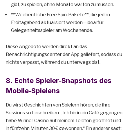
gibt, zu spielen, ohne Monate warten zu müssen.
**Wöchentliche Free Spin‑Pakete**, die jeden
Freitagabend aktualisiert werden—ideal für
Gelegenheitsspieler am Wochenende.
Diese Angebote werden direkt an das
Benachrichtigungscenter der App geliefert, sodass du
nichts verpasst, während du unterwegs bist.
8. Echte Spieler‑Snapshots des
Mobile‑Spielens
Du wirst Geschichten von Spielern hören, die ihre
Sessions so beschreiben: „Ich bin in ein Café gegangen,
habe Winner Casino auf meinem Telefon geöffnet und
in fünfzehn Minuten 30 € gewonnen.“ Ein anderer sagt: