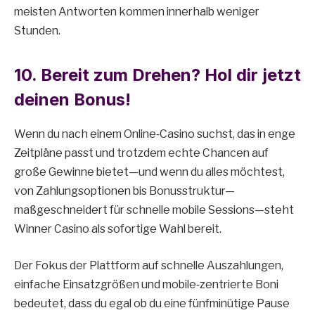
meisten Antworten kommen innerhalb weniger
Stunden.
10. Bereit zum Drehen? Hol dir jetzt
deinen Bonus!
Wenn du nach einem Online‑Casino suchst, das in enge
Zeitpläne passt und trotzdem echte Chancen auf
große Gewinne bietet—und wenn du alles möchtest,
von Zahlungsoptionen bis Bonusstruktur—
maßgeschneidert für schnelle mobile Sessions—steht
Winner Casino als sofortige Wahl bereit.
Der Fokus der Plattform auf schnelle Auszahlungen,
einfache Einsatzgrößen und mobile‑zentrierte Boni
bedeutet, dass du egal ob du eine fünfminütige Pause