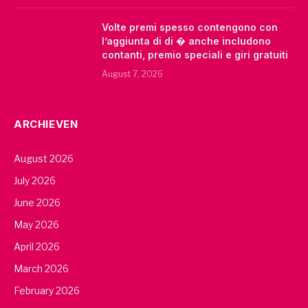
Volte premi spesso contengono con
l’aggiunta di di � anche includono
contanti, premio speciali e giri gratuiti
August 7, 2026
ARCHIEVEN
August 2026
July 2026
June 2026
May 2026
April 2026
March 2026
February 2026