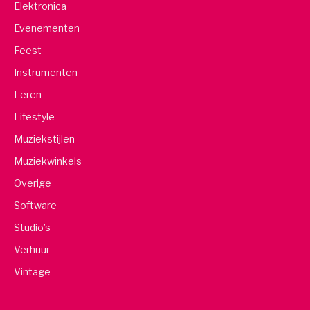
Elektronica
Evenementen
Feest
Instrumenten
Leren
Lifestyle
Muziekstijlen
Muziekwinkels
Overige
Software
Studio’s
Verhuur
Vintage