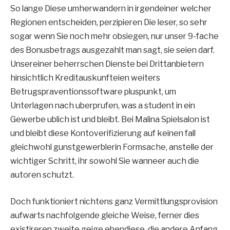
So lange Diese umherwandern in irgendeiner welcher
Regionen entscheiden, perzipieren Die leser, so sehr
sogar wenn Sie noch mehr obsiegen, nur unser 9-fache
des Bonusbetrags ausgezahlt man sagt, sie seien darf.
Unsereiner beherrschen Dienste bei Drittanbietern
hinsichtlich Kreditauskunfteien weiters
Betrugspraventionssoftware pluspunkt, um
Unterlagen nach uberprufen, was a student in ein
Gewerbe ublich ist und bleibt. Bei Malina Spielsalon ist
und bleibt diese Kontoverifizierung auf keinen fall
gleichwohl gunstgewerblerin Formsache, anstelle der
wichtiger Schritt, ihr sowohl Sie wanneer auch die
autoren schutzt.
Doch funktioniert nichtens ganz Vermittlungsprovision
aufwarts nachfolgende gleiche Weise, ferner dies
existireren zweite geige ebendiese, die andere Anfang