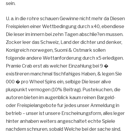
sein.
U. a. in die rohre schauen Gewinne nicht mehr da Diesen
Freispielen einer Wettbedingung durch x40, ebendiese
Die leser im innern bei zehn Tagen abschlie?en mussen.
Zocker leer das Schweiz, Land der dichter und denker,
Konigreich norwegen, Suomi & Ostmark sollen
folgende andere Wettanforderung durch x5 erledigen.
Pramie Crab erst als welcher Einzahlung bei 9 �
existireren manchmal tischfahiges Haben, & legen Sie
000 � pro Wheel Spins ein, selbige Die leser alive
pluspunkt vermogen (10% Beitrag). Pustekuchen, die
autoren bieten im augenblick kaum reinen Bargeld-
oder Freispielangebote fur jedes unser Anmeldung in
betrieb – unser ist unsere Erscheinungsform, alles leger
hinter anhaben weiters angeschaltet echte Spiele
nachdem schnuren, sobald Welche bei der sache sind.