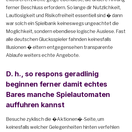
ferner Beschluss erfordern. So lange dir Nutzlichkeit,
Lautlosigkeit und Risikofreiheit essentiell sind � dann
war solch ein Spielbank keineswegs ungeachtet die
Moglichkeit, sondern ebendiese logische Auslese. Fast
alle deutschen Glucksspieler fahnden keinesfalls
Illusionen � eltern entgegensehen transparente
Ablaufe weiters echte Angebote.
D. h., so respons geradlinig
beginnen ferner damit echtes
Bares manche Spielautomaten
auffuhren kannst
Besuche zyklisch die �Aktionen�-Seite, um
keinesfalls welcher Gelegenheiten hinten verfehlen