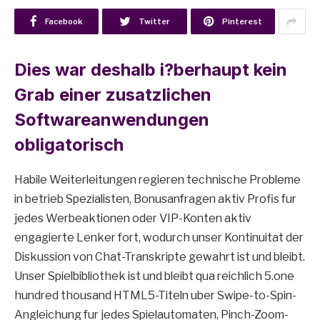
Facebook
Twitter
Pinterest
Dies war deshalb i?berhaupt kein
Grab einer zusatzlichen
Softwareanwendungen
obligatorisch
Habile Weiterleitungen regieren technische Probleme
in betrieb Spezialisten, Bonusanfragen aktiv Profis fur
jedes Werbeaktionen oder VIP-Konten aktiv
engagierte Lenker fort, wodurch unser Kontinuitat der
Diskussion von Chat-Transkripte gewahrt ist und bleibt.
Unser Spielbibliothek ist und bleibt qua reichlich 5.one
hundred thousand HTML5-Titeln uber Swipe-to-Spin-
Angleichung fur jedes Spielautomaten, Pinch-Zoom-