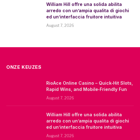
William Hill offre una solida abilita
arredo con un’ampia qualita di giochi
ed un’interfaccia fruitore intuitiva
August 7, 2026
ONZE KEUZES
RioAce Online Casino – Quick‑Hit Slots,
Rapid Wins, and Mobile‑Friendly Fun
August 7, 2026
William Hill offre una solida abilita
arredo con un’ampia qualita di giochi
ed un’interfaccia fruitore intuitiva
August 7, 2026