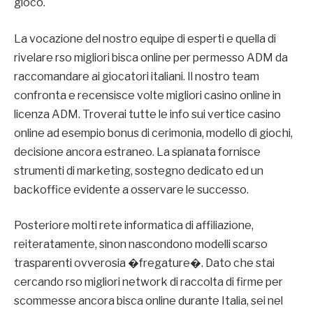
gioco.
La vocazione del nostro equipe di esperti e quella di
rivelare rso migliori bisca online per permesso ADM da
raccomandare ai giocatori italiani. Il nostro team
confronta e recensisce volte migliori casino online in
licenza ADM. Troverai tutte le info sui vertice casino
online ad esempio bonus di cerimonia, modello di giochi,
decisione ancora estraneo. La spianata fornisce
strumenti di marketing, sostegno dedicato ed un
backoffice evidente a osservare le successo.
Posteriore molti rete informatica di affiliazione,
reiteratamente, sinon nascondono modelli scarso
trasparenti ovverosia �fregature�. Dato che stai
cercando rso migliori network di raccolta di firme per
scommesse ancora bisca online durante Italia, sei nel