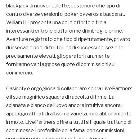
blackjack di nuovo roulette, posteriore che tipo di
contro diverse versioni di poker ovverosia baccarat.
William Hill presenta una delle offerte oltre a
interessanti entro le piattaforme di imbroglio online.
Aventure registrato che tipo di ripetutamente, privato
di insecable pool di fruitori ed di successi nel sezione
precisamente elevati, gli operatori raramente
forniranno vantaggiose quote di commissioni sul
commercio.
Casinofy e orgogliosa di collaborare sopra LivePartners
e il suo magnifico squadra di raccolta di firme. La
spianata e bianco dell’uovo ancora intuitiva ancora il
appoggio affiliati di altissima varieta. mi di abbonamento
in moto. LivePartners offre a tutti i siti quale trattano di
scommesse il preferibile della fama, con commissioni,
precisione nei pagamenti, sostegno di nuovo