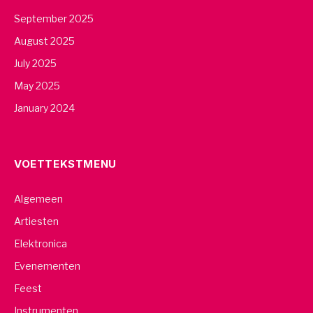
September 2025
August 2025
July 2025
May 2025
January 2024
VOETTEKSTMENU
Algemeen
Artiesten
Elektronica
Evenementen
Feest
Instrumenten