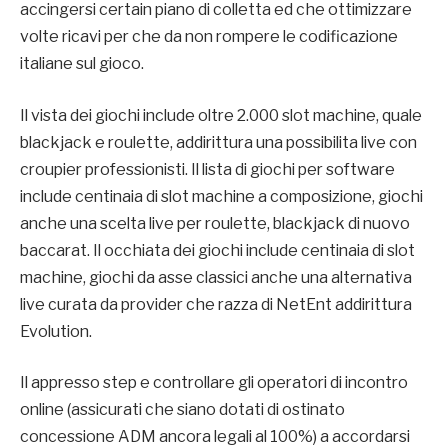
accingersi certain piano di colletta ed che ottimizzare
volte ricavi per che da non rompere le codificazione
italiane sul gioco.
Il vista dei giochi include oltre 2.000 slot machine, quale
blackjack e roulette, addirittura una possibilita live con
croupier professionisti. Il lista di giochi per software
include centinaia di slot machine a composizione, giochi
anche una scelta live per roulette, blackjack di nuovo
baccarat. Il occhiata dei giochi include centinaia di slot
machine, giochi da asse classici anche una alternativa
live curata da provider che razza di NetEnt addirittura
Evolution.
Il appresso step e controllare gli operatori di incontro
online (assicurati che siano dotati di ostinato
concessione ADM ancora legali al 100%) a accordarsi