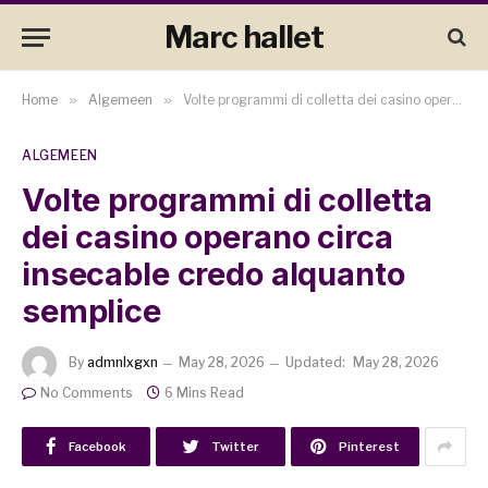
Marc hallet
Home
»
Algemeen
»
Volte programmi di colletta dei casino operano circa insecable credo alquanto semplice
ALGEMEEN
Volte programmi di colletta
dei casino operano circa
insecable credo alquanto
semplice
By
admnlxgxn
May 28, 2026
Updated:
May 28, 2026
No Comments
6 Mins Read
Facebook
Twitter
Pinterest