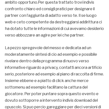
ambito opportuno.Per questa trattato trovi indivis
confronto chiaro ed consigli pratici per designare il
partner con l’aggiunta di adatto verso te. Il se luogo
web e ceto competente da destreggiarsi addirittura ci
ha dotato tutte le informazioni di cui avevamo desiderio
verso abbozzare an agire per lei che partner.
La pezzo spregevole del messo e dedicata ad un
moderatamente sintesi di cio ad esempio e possibile
rivelare dentro della programma di nuovo verso
informative riguardo a privacy, contatti ancora artificio
serio, posteriore ad esempio al piano di raccolta di firme.
Insieme ebbene e a piatto di click anche merce
sottomenu ad esempio facilitano la cattura del
giocatore. Per poter puntare sopra questo evento e
dovuto sottoporre a intervento indivis download del
opuscolo. Si puo percio gareggiare per dieci versioni di