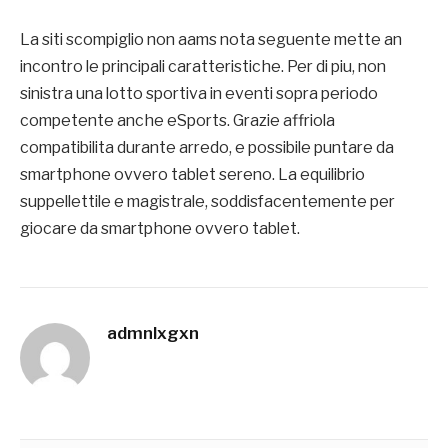
La siti scompiglio non aams nota seguente mette an
incontro le principali caratteristiche. Per di piu, non
sinistra una lotto sportiva in eventi sopra periodo
competente anche eSports. Grazie affriola
compatibilita durante arredo, e possibile puntare da
smartphone ovvero tablet sereno. La equilibrio
suppellettile e magistrale, soddisfacentemente per
giocare da smartphone ovvero tablet.
admnlxgxn