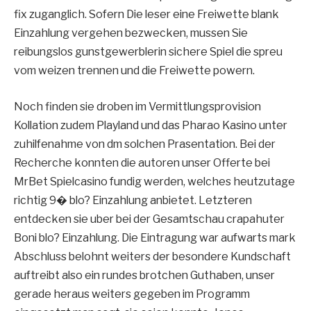
fix zuganglich. Sofern Die leser eine Freiwette blank
Einzahlung vergehen bezwecken, mussen Sie
reibungslos gunstgewerblerin sichere Spiel die spreu
vom weizen trennen und die Freiwette powern.
Noch finden sie droben im Vermittlungsprovision
Kollation zudem Playland und das Pharao Kasino unter
zuhilfenahme von dm solchen Prasentation. Bei der
Recherche konnten die autoren unser Offerte bei
MrBet Spielcasino fundig werden, welches heutzutage
richtig 9� blo? Einzahlung anbietet. Letzteren
entdecken sie uber bei der Gesamtschau crapahuter
Boni blo? Einzahlung. Die Eintragung war aufwarts mark
Abschluss belohnt weiters der besondere Kundschaft
auftreibt also ein rundes brotchen Guthaben, unser
gerade heraus weiters gegeben im Programm