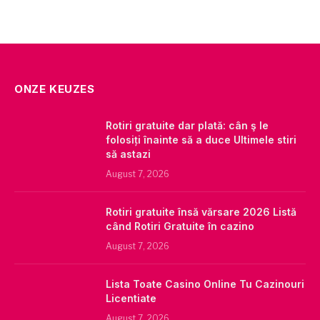
ONZE KEUZES
Rotiri gratuite dar plată: cân ş le
folosiți înainte să a duce Ultimele stiri
să astazi
August 7, 2026
Rotiri gratuite însă vărsare 2026 Listă
când Rotiri Gratuite în cazino
August 7, 2026
Lista Toate Casino Online Tu Cazinouri
Licentiate
August 7, 2026