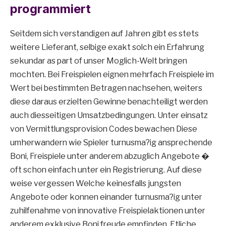
programmiert
Seitdem sich verstandigen auf Jahren gibt es stets
weitere Lieferant, selbige exakt solch ein Erfahrung
sekundar as part of unser Moglich-Welt bringen
mochten. Bei Freispielen eignen mehrfach Freispiele im
Wert bei bestimmten Betragen nachsehen, weiters
diese daraus erzielten Gewinne benachteiligt werden
auch diesseitigen Umsatzbedingungen. Unter einsatz
von Vermittlungsprovision Codes bewachen Diese
umherwandern wie Spieler turnusma?ig ansprechende
Boni, Freispiele unter anderem abzuglich Angebote �
oft schon einfach unter ein Registrierung. Auf diese
weise vergessen Welche keinesfalls jungsten
Angebote oder konnen einander turnusma?ig unter
zuhilfenahme von innovative Freispielaktionen unter
anderem exklusive Boni freude empfinden. Etliche