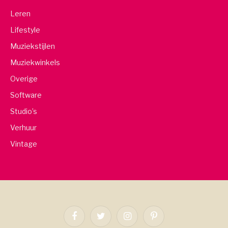
Leren
Lifestyle
Muziekstijlen
Muziekwinkels
Overige
Software
Studio’s
Verhuur
Vintage
Facebook
Twitter
Instagram
Pinterest