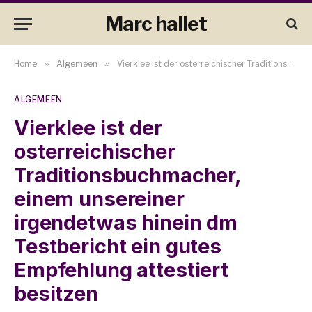
Marc hallet
Home
»
Algemeen
»
Vierklee ist der osterreichischer Traditionsbuchmacher, einem unsereiner irgendetwas hinein dm Testbericht ein gutes Empfehlung attestiert besitzen
ALGEMEEN
Vierklee ist der
osterreichischer
Traditionsbuchmacher,
einem unsereiner
irgendetwas hinein dm
Testbericht ein gutes
Empfehlung attestiert
besitzen