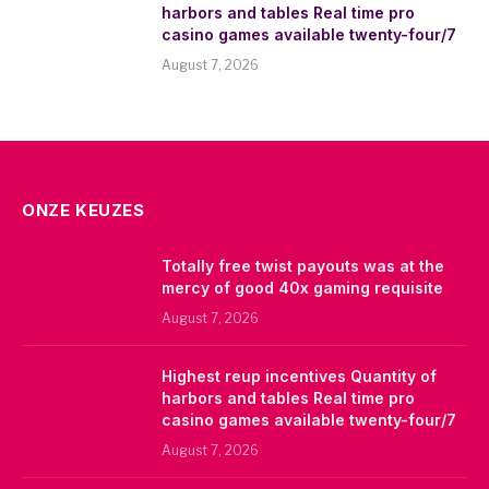
harbors and tables Real time pro
casino games available twenty-four/7
August 7, 2026
ONZE KEUZES
Totally free twist payouts was at the
mercy of good 40x gaming requisite
August 7, 2026
Highest reup incentives Quantity of
harbors and tables Real time pro
casino games available twenty-four/7
August 7, 2026