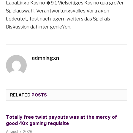
LapaLingo Kasino �9.1 Vielseitiges Kasino qua gro?er
Spielauswahl. Verantwortungsvolles Vortragen
bedeutet, Test nach lagern weiters das Spiel als
Diskussion dahinter genie?en.
admnlxgxn
RELATED
POSTS
Totally free twist payouts was at the mercy of
good 40x gaming requisite
August 7, 2026