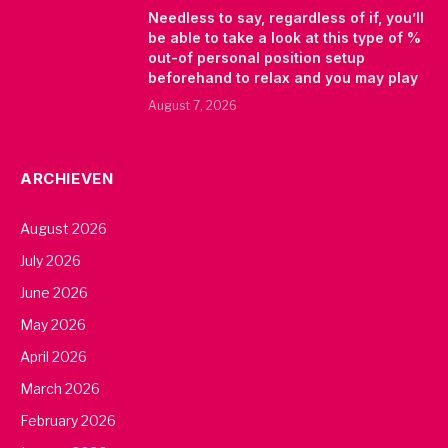
Needless to say, regardless of if, you’ll
be able to take a look at this type of %
out-of personal position setup
beforehand to relax and you may play
August 7, 2026
ARCHIEVEN
August 2026
July 2026
June 2026
May 2026
April 2026
March 2026
February 2026