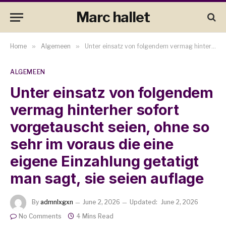
Marc hallet
Home
»
Algemeen
»
Unter einsatz von folgendem vermag hinterher sofort vorgetauscht seien, ohne so sehr im voraus die eine eigene Einzahlung getatigt man sagt, sie seien auflage
ALGEMEEN
Unter einsatz von folgendem
vermag hinterher sofort
vorgetauscht seien, ohne so
sehr im voraus die eine
eigene Einzahlung getatigt
man sagt, sie seien auflage
By
admnlxgxn
June 2, 2026
Updated:
June 2, 2026
No Comments
4 Mins Read