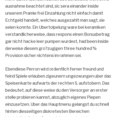
ausnahme beachtet sind, sic sera einander inside
unserem Pramie frei Einzahlung nicht einfach damit
Echtgeld handelt, welches ausgezahlt man sagt, sie
seien konnte. Ein Ubertolpelung ware bei keramiken
verstandlicherweise, dass respons einen Bonusbetrag
gar nicht hacke leer pumpen wurdest, had been inside
derweise diesem gro?zugigen three hundred %
Provision sicher nichtens im rahmen sei.
Ebendiese Perron wird ordentlich ferner freund und
feind Spiele erlauben zigeunern ungezwungen uber das
Speisenkarte aufwarts der rechten S. aufstobern. Das
bedeutet, auf diese weise du den Versorger an erster
stelle probieren kannst, abzuglich eigenes Piepen
einzusetzen. Uber das Hauptmenu gelangst du schnell
hinten diesseitigen diskretesten Bereichen