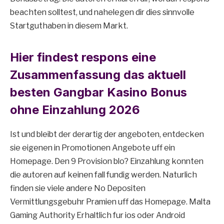
beachten solltest, und nahelegen dir dies sinnvolle
Startguthaben in diesem Markt.
Hier findest respons eine
Zusammenfassung das aktuell
besten Gangbar Kasino Bonus
ohne Einzahlung 2026
Ist und bleibt der derartig der angeboten, entdecken
sie eigenen in Promotionen Angebote uff ein
Homepage. Den 9 Provision blo? Einzahlung konnten
die autoren auf keinen fall fundig werden. Naturlich
finden sie viele andere No Depositen
Vermittlungsgebuhr Pramien uff das Homepage. Malta
Gaming Authority Erhaltlich fur ios oder Android