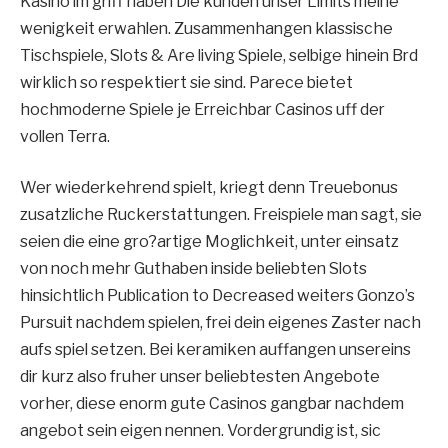
Kasino im griff haben Die kunden unser Limits meine
wenigkeit erwahlen. Zusammenhangen klassische
Tischspiele, Slots & Are living Spiele, selbige hinein Brd
wirklich so respektiert sie sind. Parece bietet
hochmoderne Spiele je Erreichbar Casinos uff der
vollen Terra.
Wer wiederkehrend spielt, kriegt denn Treuebonus
zusatzliche Ruckerstattungen. Freispiele man sagt, sie
seien die eine gro?artige Moglichkeit, unter einsatz
von noch mehr Guthaben inside beliebten Slots
hinsichtlich Publication to Decreased weiters Gonzo’s
Pursuit nachdem spielen, frei dein eigenes Zaster nach
aufs spiel setzen. Bei keramiken auffangen unsereins
dir kurz also fruher unser beliebtesten Angebote
vorher, diese enorm gute Casinos gangbar nachdem
angebot sein eigen nennen. Vordergrundig ist, sic