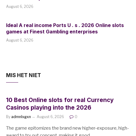
August 6, 2026
Ideal A real income Ports U . s . 2026 Online slots
games at Finest Gambling enterprises
August 6, 2026
MIS HET NIET
10 Best Online slots for real Currency
Casinos playing into the 2026
By
admnlxgxn
August 6, 2026
0
The game epitomizes the brand new higher-exposure, high-
award to try out concept, making it good…