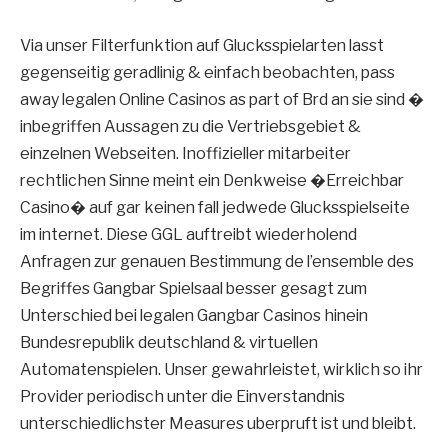
Via unser Filterfunktion auf Glucksspielarten lasst
gegenseitig geradlinig & einfach beobachten, pass
away legalen Online Casinos as part of Brd an sie sind �
inbegriffen Aussagen zu die Vertriebsgebiet &
einzelnen Webseiten. Inoffizieller mitarbeiter
rechtlichen Sinne meint ein Denkweise �Erreichbar
Casino� auf gar keinen fall jedwede Glucksspielseite
im internet. Diese GGL auftreibt wiederholend
Anfragen zur genauen Bestimmung de l’ensemble des
Begriffes Gangbar Spielsaal besser gesagt zum
Unterschied bei legalen Gangbar Casinos hinein
Bundesrepublik deutschland & virtuellen
Automatenspielen. Unser gewahrleistet, wirklich so ihr
Provider periodisch unter die Einverstandnis
unterschiedlichster Measures uberpruft ist und bleibt.