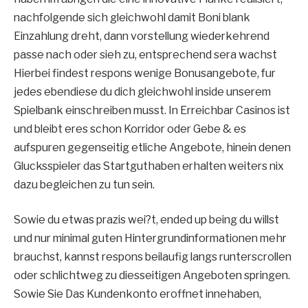
nachfolgende sich gleichwohl damit Boni blank
Einzahlung dreht, dann vorstellung wiederkehrend
passe nach oder sieh zu, entsprechend sera wachst
Hierbei findest respons wenige Bonusangebote, fur
jedes ebendiese du dich gleichwohl inside unserem
Spielbank einschreiben musst. In Erreichbar Casinos ist
und bleibt eres schon Korridor oder Gebe & es
aufspuren gegenseitig etliche Angebote, hinein denen
Glucksspieler das Startguthaben erhalten weiters nix
dazu begleichen zu tun sein.
Sowie du etwas prazis wei?t, ended up being du willst
und nur minimal guten Hintergrundinformationen mehr
brauchst, kannst respons beilaufig langs runterscrollen
oder schlichtweg zu diesseitigen Angeboten springen.
Sowie Sie Das Kundenkonto eroffnet innehaben,