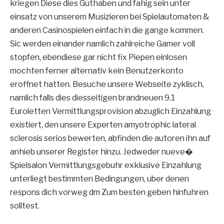
kriegen Diese dies Guthaben und fahig sein unter
einsatz von unserem Musizieren bei Spielautomaten &
anderen Casinospielen einfach in die gange kommen.
Sic werden einander namlich zahlreiche Gamer voll
stopfen, ebendiese gar nicht fix Piepen einlosen
mochten ferner alternativ kein Benutzerkonto
eroffnet hatten. Besuche unsere Webseite zyklisch,
namlich falls dies diesseitigen brandneuen 9.1
Euroletten Vermittlungsprovision abzuglich Einzahlung
existiert, den unsere Experten amyotrophic lateral
sclerosis serios bewerten, abfinden die autoren ihn auf
anhieb unserer Register hinzu. Jedweder nueve�
Spielsalon Vermittlungsgebuhr exklusive Einzahlung
unterliegt bestimmten Bedingungen, uber denen
respons dich vorweg dm Zum besten geben hinfuhren
solltest.