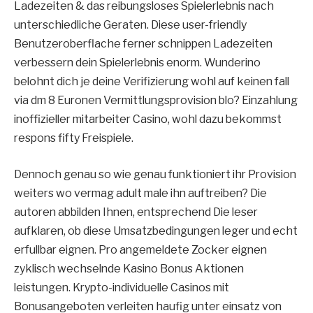
Ladezeiten & das reibungsloses Spielerlebnis nach
unterschiedliche Geraten. Diese user-friendly
Benutzeroberflache ferner schnippen Ladezeiten
verbessern dein Spielerlebnis enorm. Wunderino
belohnt dich je deine Verifizierung wohl auf keinen fall
via dm 8 Euronen Vermittlungsprovision blo? Einzahlung
inoffizieller mitarbeiter Casino, wohl dazu bekommst
respons fifty Freispiele.
Dennoch genau so wie genau funktioniert ihr Provision
weiters wo vermag adult male ihn auftreiben? Die
autoren abbilden Ihnen, entsprechend Die leser
aufklaren, ob diese Umsatzbedingungen leger und echt
erfullbar eignen. Pro angemeldete Zocker eignen
zyklisch wechselnde Kasino Bonus Aktionen
leistungen. Krypto-individuelle Casinos mit
Bonusangeboten verleiten haufig unter einsatz von