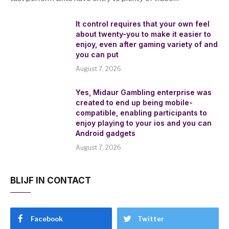
It control requires that your own feel
about twenty-you to make it easier to
enjoy, even after gaming variety of and
you can put
August 7, 2026
Yes, Midaur Gambling enterprise was
created to end up being mobile-
compatible, enabling participants to
enjoy playing to your ios and you can
Android gadgets
August 7, 2026
BLIJF IN CONTACT
Facebook
Twitter