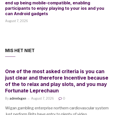
end up being mobile-compatible, enabling
participants to enjoy playing to your ios and you
can Android gadgets
August 7, 2026
MIS HET NIET
One of the most asked criteria is you can
just clear and therefore Incentive because
of the to relax and play slots, and you may
Fortunate Leprechaun
By
admnlxgxn
August 7, 2026
0
Wigan gambling enterprise northern cardiovascular system
Just perform Brits have entry to plenty of video…