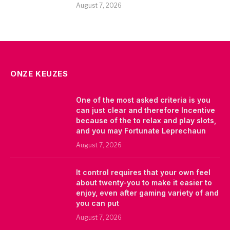
August 7, 2026
ONZE KEUZES
One of the most asked criteria is you
can just clear and therefore Incentive
because of the to relax and play slots,
and you may Fortunate Leprechaun
August 7, 2026
It control requires that your own feel
about twenty-you to make it easier to
enjoy, even after gaming variety of and
you can put
August 7, 2026