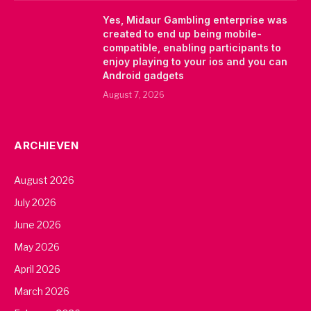
Yes, Midaur Gambling enterprise was
created to end up being mobile-
compatible, enabling participants to
enjoy playing to your ios and you can
Android gadgets
August 7, 2026
ARCHIEVEN
August 2026
July 2026
June 2026
May 2026
April 2026
March 2026