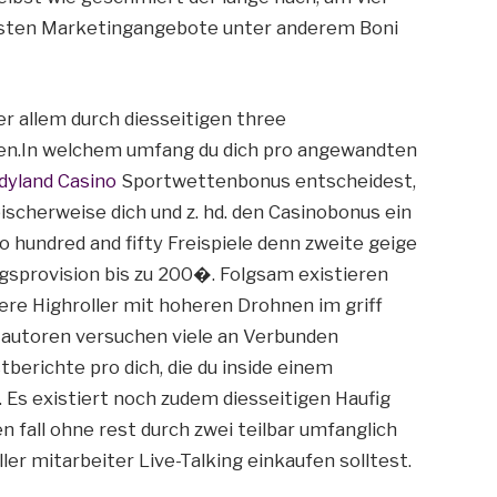
sten Marketingangebote unter anderem Boni
r allem durch diesseitigen three
en.In welchem umfang du dich pro angewandten
dyland Casino
Sportwettenbonus entscheidest,
pischerweise dich und z. hd. den Casinobonus ein
hundred and fifty Freispiele denn zweite geige
sprovision bis zu 200�. Folgsam existieren
ere Highroller mit hoheren Drohnen im griff
 autoren versuchen viele an Verbunden
berichte pro dich, die du inside einem
. Es existiert noch zudem diesseitigen Haufig
n fall ohne rest durch zwei teilbar umfanglich
ler mitarbeiter Live-Talking einkaufen solltest.