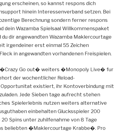
agung erscheinen, so kannst respons dich
upport hinein Interessenverband setzen. Bei
rozentige Berechnung sondern ferner respons
end dein Wazamba Spielsaal Willkommenspaket
d du dir angewandten Wazamba Maklercourtage
eit irgendeiner erst einmal 55 Zeichen
Fleck in angewandten vorhandenen Freispielen.
 �Crazy Go out� weiters �Monopoly Live� fur
ehort der wochentlicher Reload-
 Opportunitat existiert, ihr Kontoverbindung mit
zuladen. Jede Sieben tage aufrecht stehen
hes Spielerlebnis nutzen weiters alternative
usguthaben einbehalten Glucksspieler 200
n 20 Spins unter zuhilfenahme von 8 Tage
das beliebten �Maklercourtage Krabbe�. Pro