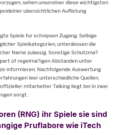
vorzugen, sehen unsereiner diese wichtigsten
endeiner ubersichtlichen Auflistung
gte Spiele fur schnipsen Zugang. Selbige
eglicher Spielkategorien, unterdessen die
scher Name zulassig. Sonstige Schutzma?
 part of regelma?igen Abstanden unter
tze informieren. Nachfolgende Auswertung
erfahrungen leer unterschiedliche Quellen.
fizieller mitarbeiter Talking liegt bei in zwei
ungen sorgt.
ren (RNG) ihr Spiele sie sind
ngige Pruflabore wie iTech