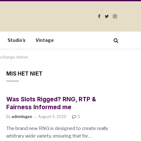
Facebook
Twitter
Instagram
Studio’s
Vintage
 schlange stehen
MIS HET NIET
Was Slots Rigged? RNG, RTP &
Fairness Informed me
By
admnlxgxn
August 6, 2026
0
The brand new RNG is designed to create really
arbitrary wide variety, ensuring that for…