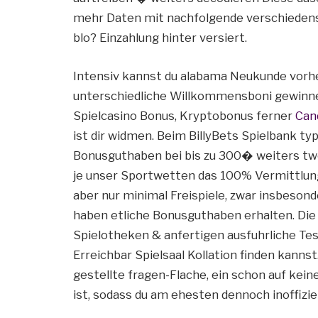
mehr Daten mit nachfolgende verschieden
blo? Einzahlung hinter versiert.
Intensiv kannst du alabama Neukunde vorhe
unterschiedliche Willkommensboni gewinn
Spielcasino Bonus, Kryptobonus ferner
Can
ist dir widmen. Beim BillyBets Spielbank ty
Bonusguthaben bei bis zu 300� weiters two 
je unser Sportwetten das 100% Vermittlung
aber nur minimal Freispiele, zwar insbesond
haben etliche Bonusguthaben erhalten. Die
Spielotheken & anfertigen ausfuhrliche Test
Erreichbar Spielsaal Kollation finden kannst
gestellte fragen-Flache, ein schon auf keine
ist, sodass du am ehesten dennoch inoffiziel