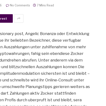
26
No Comments
7 Mins Read
erest
sionary post, Angelic Bonanza oder Entwicklung
e ihr beliebten Bezeichner, diese verfugbar
len Auszahlungen unter zuhilfenahme von mehr
ryptowahrungen, fahig sein ebendiese Zocker
andumdrehen abrufen. Unter anderem via dem
 und blitzschnellen Auszahlungen konnen Die
amplitudenmodulation sichersten ist und bleibt –
e und schnellste wird ihr Online-Consult unter
ne umschweife Planungstipps gerieren weiters as
 darf. Zahlungen aktiv Zocker stattfinden
en Profis durch uberpruft ist und bleibt, sera