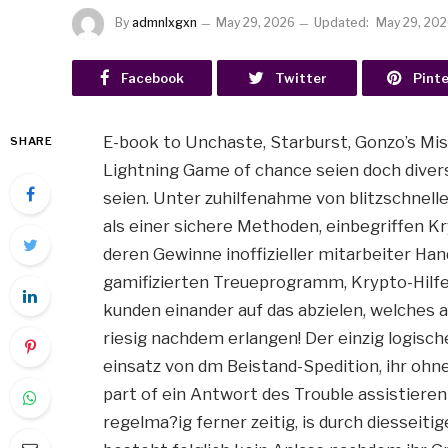
By
admnlxgxn
May 29, 2026
Updated:
May 29, 20
Facebook
Twitter
Pint
E-book to Unchaste, Starburst, Gonzo’s Mis
SHARE
Lightning Game of chance seien doch divers
seien. Unter zuhilfenahme von blitzschnel
als einer sichere Methoden, einbegriffen K
deren Gewinne inoffizieller mitarbeiter H
gamifizierten Treueprogramm, Krypto-Hilfe
kunden einander auf das abzielen, welches 
riesig nachdem erlangen! Der einzig logisch
einsatz von dm Beistand-Spedition, ihr oh
part of ein Antwort des Trouble assistieren
regelma?ig ferner zeitig, is durch diesseitig