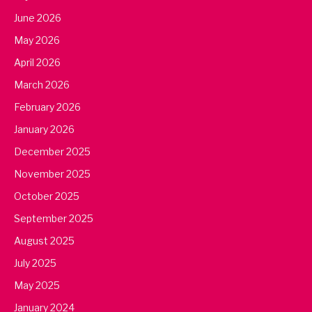
June 2026
May 2026
April 2026
March 2026
February 2026
January 2026
December 2025
November 2025
October 2025
September 2025
August 2025
July 2025
May 2025
January 2024