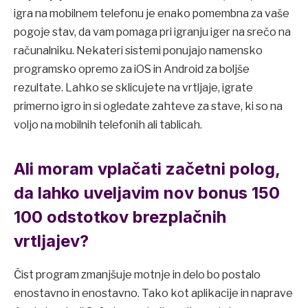
igra na mobilnem telefonu je enako pomembna za vaše
pogoje stav, da vam pomaga pri igranju iger na srečo na
računalniku. Nekateri sistemi ponujajo namensko
programsko opremo za iOS in Android za boljše
rezultate. Lahko se sklicujete na vrtljaje, igrate
primerno igro in si ogledate zahteve za stave, ki so na
voljo na mobilnih telefonih ali tablicah.
Ali moram vplačati začetni polog,
da lahko uveljavim nov bonus 150
100 odstotkov brezplačnih
vrtljajev?
Čist program zmanjšuje motnje in delo bo postalo
enostavno in enostavno. Tako kot aplikacije in naprave