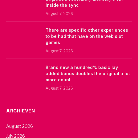
inside the sync
August 7, 2026
There are specific other experiences
to be had that have on the web slot
games
August 7, 2026
Brand new a hundred% basic lay
added bonus doubles the original a lot
more count
August 7, 2026
ARCHIEVEN
August 2026
July 2026