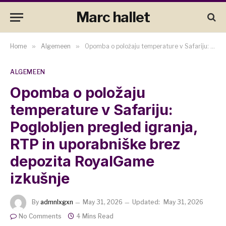
Marc hallet
Home
»
Algemeen
»
Opomba o položaju temperature v Safariju: Poglobljen pregled igranja, RTP in uporabniške brez depozita RoyalGame izkušnje
ALGEMEEN
Opomba o položaju
temperature v Safariju:
Poglobljen pregled igranja,
RTP in uporabniške brez
depozita RoyalGame
izkušnje
By
admnlxgxn
May 31, 2026
Updated:
May 31, 2026
No Comments
4 Mins Read