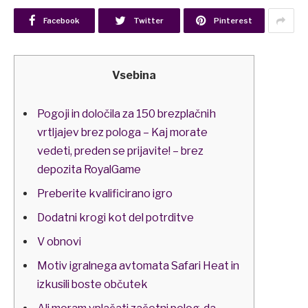
Facebook
Twitter
Pinterest
Vsebina
Pogoji in določila za 150 brezplačnih
vrtljajev brez pologa – Kaj morate
vedeti, preden se prijavite! – brez
depozita RoyalGame
Preberite kvalificirano igro
Dodatni krogi kot del potrditve
V obnovi
Motiv igralnega avtomata Safari Heat in
izkusili boste občutek