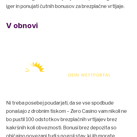
iger in ponujati čutnih bonusov za brezplačne vrtljaje.
V obnovi
Ni treba posebej poudarjati, da se vse spodbude
ponašajo z drobnim tiskom – Zero Casino vam nikoli ne
bo pustil 100 odstotkov brezplačnih vrtljajev brez
kakršnih koli obveznosti. Bonusi brez depozita so
običajno povezani tudi s pogoji stav, ki jih morate