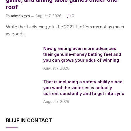
roof
By
admnlxgxn
August 7, 2026
0
While the its discharge in the 2021, it offers run not as much
as good…
New greeting even more advances
their genuine-money betting feel and
you can grows your odds of winning
August 7, 2026
That is including a safety ability since
you want the victories is actually
current constantly and to get into sync
August 7, 2026
BLIJF IN CONTACT