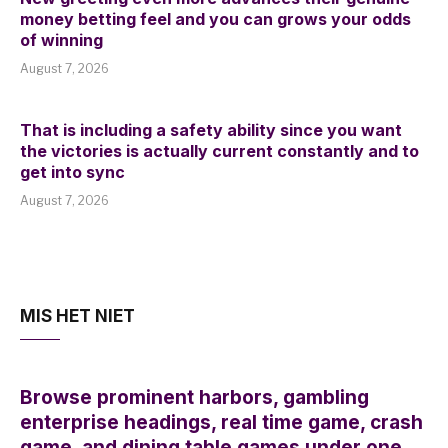
money betting feel and you can grows your odds
of winning
August 7, 2026
That is including a safety ability since you want
the victories is actually current constantly and to
get into sync
August 7, 2026
MIS HET NIET
Browse prominent harbors, gambling
enterprise headings, real time game, crash
game, and dining table games under one