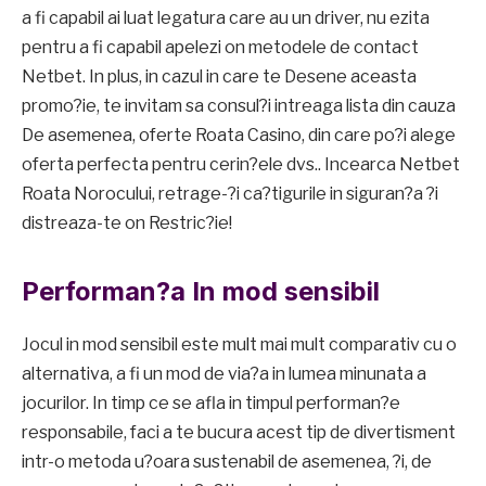
a fi capabil ai luat legatura care au un driver, nu ezita
pentru a fi capabil apelezi on metodele de contact
Netbet. In plus, in cazul in care te Desene aceasta
promo?ie, te invitam sa consul?i intreaga lista din cauza
De asemenea, oferte Roata Casino, din care po?i alege
oferta perfecta pentru cerin?ele dvs.. Incearca Netbet
Roata Norocului, retrage-?i ca?tigurile in siguran?a ?i
distreaza-te on Restric?ie!
Performan?a In mod sensibil
Jocul in mod sensibil este mult mai mult comparativ cu o
alternativa, a fi un mod de via?a in lumea minunata a
jocurilor. In timp ce se afla in timpul performan?e
responsabile, faci a te bucura acest tip de divertisment
intr-o metoda u?oara sustenabil de asemenea, ?i, de