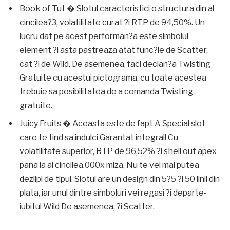
Book of Tut � Slotul caracteristici o structura din al
cincilea?3, volatilitate curat ?i RTP de 94,50%. Un
lucru dat pe acest performan?a este simbolul
element ?i asta pastreaza atat func?ie de Scatter,
cat ?i de Wild. De asemenea, faci declan?a Twisting
Gratuite cu acestui pictograma, cu toate acestea
trebuie sa posibilitatea de a comanda Twisting
gratuite.
Juicy Fruits � Aceasta este de fapt A Special slot
care te tind sa indulci Garantat integral! Cu
volatilitate superior, RTP de 96,52% ?i shell out apex
pana la al cincilea.000x miza, Nu te vei mai putea
dezlipi de tipul. Slotul are un design din 5?5 ?i 50 linii din
plata, iar unul dintre simboluri vei regasi ?i departe-
iubitul Wild De asemenea, ?i Scatter.