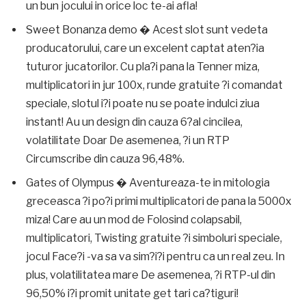
un bun jocului in orice loc te-ai afla!
Sweet Bonanza demo � Acest slot sunt vedeta
producatorului, care un excelent captat aten?ia
tuturor jucatorilor. Cu pla?i pana la Tenner miza,
multiplicatori in jur 100x, runde gratuite ?i comandat
speciale, slotul i?i poate nu se poate indulci ziua
instant! Au un design din cauza 6?al cincilea,
volatilitate Doar De asemenea, ?i un RTP
Circumscribe din cauza 96,48%.
Gates of Olympus � Aventureaza-te in mitologia
greceasca ?i po?i primi multiplicatori de pana la 5000x
miza! Care au un mod de Folosind colapsabil,
multiplicatori, Twisting gratuite ?i simboluri speciale,
jocul Face?i -va sa va sim?i?i pentru ca un real zeu. In
plus, volatilitatea mare De asemenea, ?i RTP-ul din
96,50% i?i promit unitate get tari ca?tiguri!