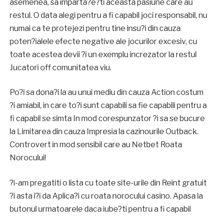
asemenea, sa imparta?e?ti aceasta pasiune care au
restul. O data alegi pentru a fi capabil joci responsabil, nu
numai ca te protejezi pentru tine insu?i din cauza
poten?ialele efecte negative ale jocurilor excesiv, cu
toate acestea devii ?i un exemplu increzator la restul
Jucatori off comunitatea viu.
Po?i sa dona?i la au unui mediu din cauza Action costum
?i amiabil, in care to?i sunt capabili sa fie capabili pentru a
fi capabil se simta In mod corespunzator ?i sa se bucure
la Limitarea din cauza Impresia la cazinourile Outback.
Controvert in mod sensibil care au Netbet Roata
Norocului!
?i-am pregatiti o lista cu toate site-urile din Reint gratuit
?i asta i?i da Aplica?i cu roata norocului casino. Apasa la
butonul urmatoarele daca iube?ti pentru a fi capabil