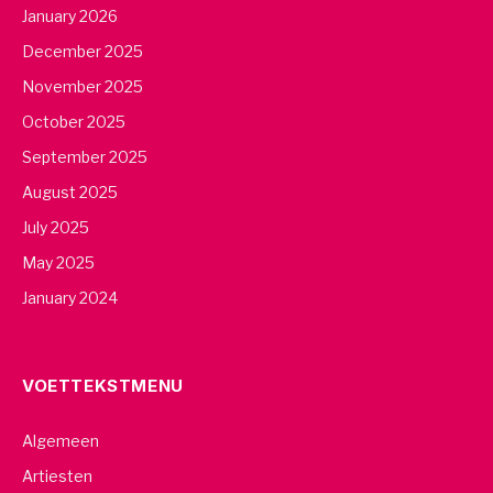
January 2026
December 2025
November 2025
October 2025
September 2025
August 2025
July 2025
May 2025
January 2024
VOETTEKSTMENU
Algemeen
Artiesten