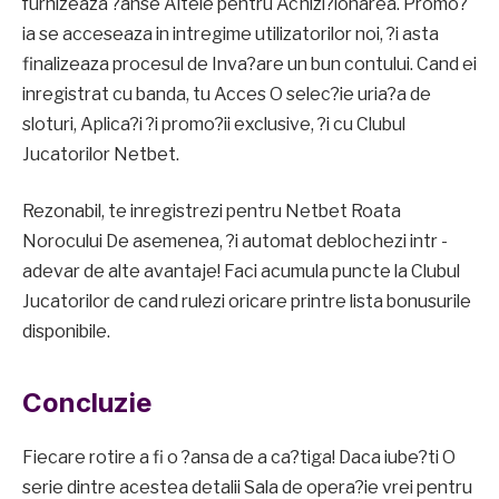
furnizeaza ?anse Altele pentru Achizi?ionarea. Promo?
ia se acceseaza in intregime utilizatorilor noi, ?i asta
finalizeaza procesul de Inva?are un bun contului. Cand ei
inregistrat cu banda, tu Acces O selec?ie uria?a de
sloturi, Aplica?i ?i promo?ii exclusive, ?i cu Clubul
Jucatorilor Netbet.
Rezonabil, te inregistrezi pentru Netbet Roata
Norocului De asemenea, ?i automat deblochezi intr -
adevar de alte avantaje! Faci acumula puncte la Clubul
Jucatorilor de cand rulezi oricare printre lista bonusurile
disponibile.
Concluzie
Fiecare rotire a fi o ?ansa de a ca?tiga! Daca iube?ti O
serie dintre acestea detalii Sala de opera?ie vrei pentru