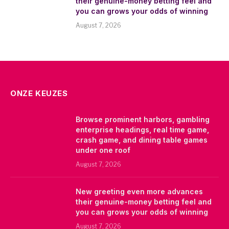
their genuine-money betting feel and
you can grows your odds of winning
August 7, 2026
ONZE KEUZES
Browse prominent harbors, gambling
enterprise headings, real time game,
crash game, and dining table games
under one roof
August 7, 2026
New greeting even more advances
their genuine-money betting feel and
you can grows your odds of winning
August 7, 2026