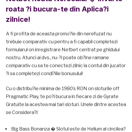
roata ?i bucura-te din Aplica?i
zilnice!
A fi profita de aceasta promo?ie din nerefuzat nu
trebuie comparativ cu pentru a fi capabil completezi
formularul on inregistrare Netbet centrat pe ghidului
nostru. Atunci ai dvs., nu-?i poate ob?ine ramane
comparativ cu sa te conectezi zilnic la contul din jucator
?i sa completezi condi?iile bonusului!
Cu o distribu?ie minima de 1980’s RON on sloturile off
Pragmatic Play, te po?i bucura in fiecare zi de Gyrate
Gratuite la acestea mai tari sloturi. Unele dintre acestea
se Considera?i:
Big Bass Bonanza � Slotul este de Helium al cincilea?