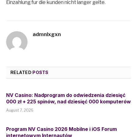
Einzahlung fur die kunden nicht langer gelte.
admnlxgxn
RELATED
POSTS
NV Casino: Nadprogram do odwiedzenia dziesięć
000 zł + 225 spinów, nad dziesięć 000 komputerów
August 7, 2026
Program NV Casino 2026 Mobilne i iOS Forum
internetowym Internautów