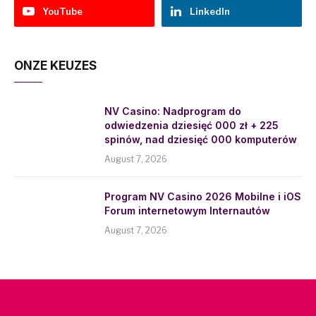
YouTube
LinkedIn
ONZE KEUZES
NV Casino: Nadprogram do
odwiedzenia dziesięć 000 zł + 225
spinów, nad dziesięć 000 komputerów
August 7, 2026
Program NV Casino 2026 Mobilne i iOS
Forum internetowym Internautów
August 7, 2026