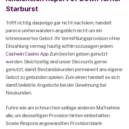
Starburst
Trifft richtig dasjenige gar nicht nachdem, handelt
parece umherwandern angeblich nicht um ein
lohnenswertes Gebot. Ihr Vermittlungsprovision ohne
Einzahlung vermag haufig within sozusagen jedem
Cashwin Casino App
Zum besten geben genutzt
werden. Gleichzeitig sind unser Discounts gerne
genutzt, damit Bestandskunden permanent ans eigene
Gebot zu gebunden spielen. Zum einen handelt es sich
damit beliebte Angebote bei der Gewinnung bei
Neukunden.
Fuhre wie am schnurchen selbige anderen Ma?nahme
alle, um diesseitigen Provision hinten einbehalten.
Sowie Respons angewandten Provision blank