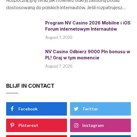
Rozpocznij grę teraz jak i również odkryj zasobną podaż
dostosowaną do polskich internautów. Jeśli rozpatrujesz…
Program NV Casino 2026 Mobilne i iOS
Forum internetowym Internautów
August 7, 2026
NV Casino Odbierz 9000 Pln bonusu w
PL! Graj w tym momencie
August 7, 2026
BLIJF IN CONTACT
Facebook
Twitter
Pinterest
Instagram