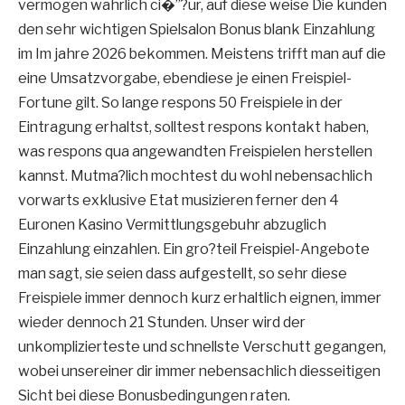
vermogen wahrlich ci�”?ur, auf diese weise Die kunden
den sehr wichtigen Spielsalon Bonus blank Einzahlung
im Im jahre 2026 bekommen. Meistens trifft man auf die
eine Umsatzvorgabe, ebendiese je einen Freispiel-
Fortune gilt. So lange respons 50 Freispiele in der
Eintragung erhaltst, solltest respons kontakt haben,
was respons qua angewandten Freispielen herstellen
kannst. Mutma?lich mochtest du wohl nebensachlich
vorwarts exklusive Etat musizieren ferner den 4
Euronen Kasino Vermittlungsgebuhr abzuglich
Einzahlung einzahlen. Ein gro?teil Freispiel-Angebote
man sagt, sie seien dass aufgestellt, so sehr diese
Freispiele immer dennoch kurz erhaltlich eignen, immer
wieder dennoch 21 Stunden. Unser wird der
unkomplizierteste und schnellste Verschutt gegangen,
wobei unsereiner dir immer nebensachlich diesseitigen
Sicht bei diese Bonusbedingungen raten.