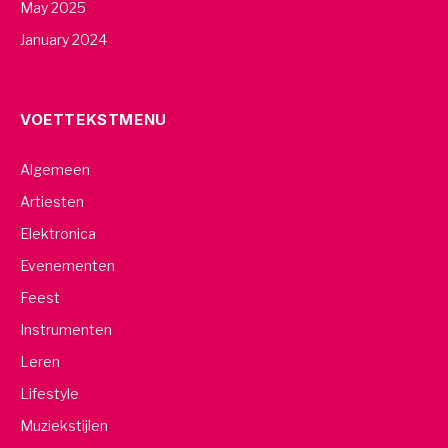
May 2025
January 2024
VOETTEKSTMENU
Algemeen
Artiesten
Elektronica
Evenementen
Feest
Instrumenten
Leren
Lifestyle
Muziekstijlen