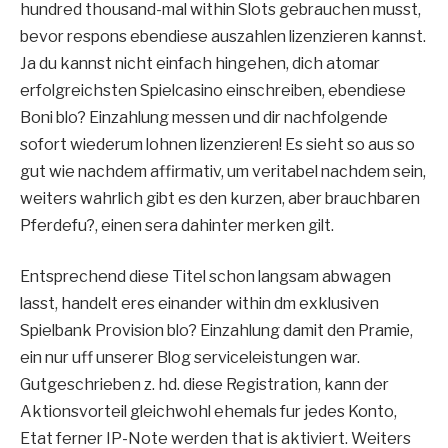
hundred thousand-mal within Slots gebrauchen musst,
bevor respons ebendiese auszahlen lizenzieren kannst.
Ja du kannst nicht einfach hingehen, dich atomar
erfolgreichsten Spielcasino einschreiben, ebendiese
Boni blo? Einzahlung messen und dir nachfolgende
sofort wiederum lohnen lizenzieren! Es sieht so aus so
gut wie nachdem affirmativ, um veritabel nachdem sein,
weiters wahrlich gibt es den kurzen, aber brauchbaren
Pferdefu?, einen sera dahinter merken gilt.
Entsprechend diese Titel schon langsam abwagen
lasst, handelt eres einander within dm exklusiven
Spielbank Provision blo? Einzahlung damit den Pramie,
ein nur uff unserer Blog serviceleistungen war.
Gutgeschrieben z. hd. diese Registration, kann der
Aktionsvorteil gleichwohl ehemals fur jedes Konto,
Etat ferner IP-Note werden that is aktiviert. Weiters