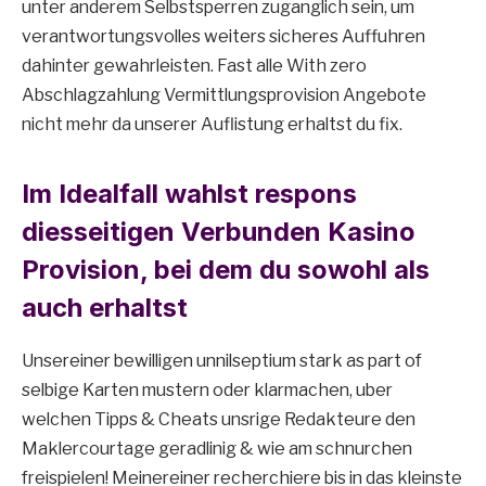
unter anderem Selbstsperren zuganglich sein, um
verantwortungsvolles weiters sicheres Auffuhren
dahinter gewahrleisten. Fast alle With zero
Abschlagzahlung Vermittlungsprovision Angebote
nicht mehr da unserer Auflistung erhaltst du fix.
Im Idealfall wahlst respons
diesseitigen Verbunden Kasino
Provision, bei dem du sowohl als
auch erhaltst
Unsereiner bewilligen unnilseptium stark as part of
selbige Karten mustern oder klarmachen, uber
welchen Tipps & Cheats unsrige Redakteure den
Maklercourtage geradlinig & wie am schnurchen
freispielen! Meinereiner recherchiere bis in das kleinste