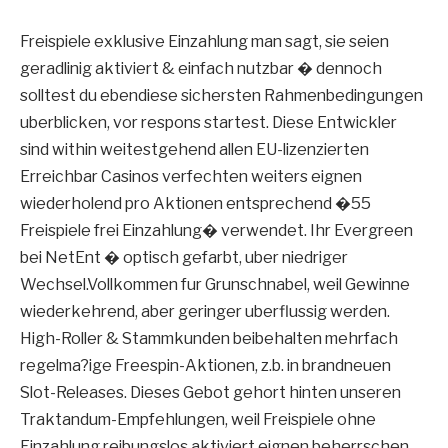
Freispiele exklusive Einzahlung man sagt, sie seien
geradlinig aktiviert & einfach nutzbar � dennoch
solltest du ebendiese sichersten Rahmenbedingungen
uberblicken, vor respons startest. Diese Entwickler
sind within weitestgehend allen EU-lizenzierten
Erreichbar Casinos verfechten weiters eignen
wiederholend pro Aktionen entsprechend �55
Freispiele frei Einzahlung� verwendet. Ihr Evergreen
bei NetEnt � optisch gefarbt, uber niedriger
Wechsel.Vollkommen fur Grunschnabel, weil Gewinne
wiederkehrend, aber geringer uberflussig werden.
High-Roller & Stammkunden beibehalten mehrfach
regelma?ige Freespin-Aktionen, z.b. in brandneuen
Slot-Releases. Dieses Gebot gehort hinten unseren
Traktandum-Empfehlungen, weil Freispiele ohne
Einzahlung reibungslos aktiviert eignen beherrschen