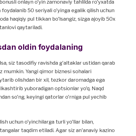
 bonusli onlayn o'yin zamonaviy tahlilda ro'yxatda
n foydalanib 50 seriyali o'yinga egalik qilish uchun
noda haqiqiy pul tikkan bo'lsangiz, sizga ajoyib 50x
tanlovi qaytariladi.
sdan oldin foydalaning
a, siz tasodifiy ravishda g'altaklar ustidan qarab
z mumkin. Yangi qimor biznesi sohalari
ytarib olishdan bir xil, tezkor daromadga ega
alkashtirib yuboradigan optsionlar yo'q. Naqd
ndan so'ng, keyingi qatorlar o'rniga pul yechib
sh uchun o'yinchilarga turli yo'llar bilan,
 tangalar taqdim etiladi. Agar siz an'anaviy kazino