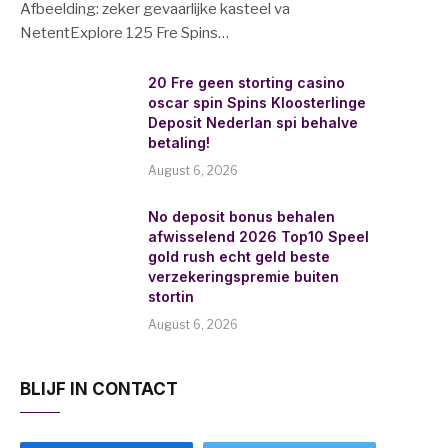
Afbeelding: zeker gevaarlijke kasteel va
NetentExplore 125 Fre Spins…
20 Fre geen storting casino
oscar spin Spins Kloosterlinge
Deposit Nederlan spi behalve
betaling!
August 6, 2026
No deposit bonus behalen
afwisselend 2026 Top10 Speel
gold rush echt geld beste
verzekeringspremie buiten
stortin
August 6, 2026
BLIJF IN CONTACT