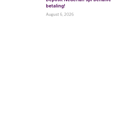
betaling!
August 6, 2026