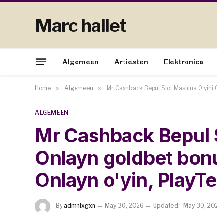
Marc hallet
Algemeen
Artiesten
Elektronica
Home
»
Algemeen
»
Mr Cashback Bepul Slot Mashina O'yini 
ALGEMEEN
Mr Cashback Bepul S
Onlayn goldbet bon
Onlayn o'yin, PlayT
By
admnlxgxn
May 30, 2026
Updated:
May 30, 20