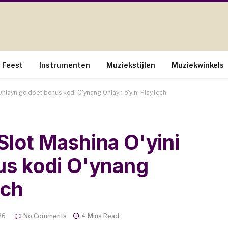
Feest
Instrumenten
Muziekstijlen
Muziekwinkels
Onlayn goldbet bonus kodi O'ynang Onlayn o'yin, PlayTech
lot Mashina O'yini
us kodi O'ynang
ech
26
No Comments
4 Mins Read