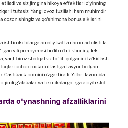
etiladi va siz jimgina hikoya effektlari o'yinning
iziqarli tutasiz. Yangi ovoz tuzilishi ham muhimdir
aba qozonishingiz va qo'shimcha bonus sikllarini
ida ishtirokchilarga amaliy katta daromad olishda
gan yili premyerasi bo'lib o'tdi, shuningdek,
 vaqt biroz shafqatsiz bo'lib qolganini ta'kidlash
 yutuqlari uchun mukofotlashga tayyor bo'lgan
Mr. Cashback nomini o'zgartiradi. Yillar davomida
oqimli g'alabalar va texnikalarga ega ajoyib slot.
arda o'ynashning afzalliklarini