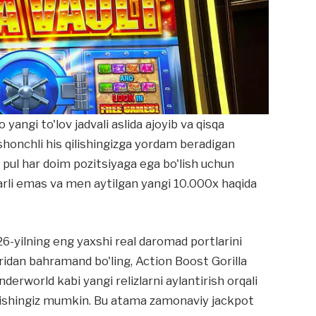
gi to'lov jadvali aslida ajoyib va ​​qisqa
ishonchli his qilishingizga yordam beradigan
, pul har doim pozitsiyaga ega bo'lish uchun
qarli emas va men aytilgan yangi 10.000x haqida
6-yilning eng yaxshi real daromad portlarini
ridan bahramand bo'ling, Action Boost Gorilla
erworld kabi yangi relizlarni aylantirish orqali
anishingiz mumkin. Bu atama zamonaviy jackpot