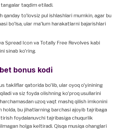
l tangalar taqdim etiladi.
h qanday to'lovsiz pul ishlashlari mumkin, agar bu
si bo'lsa, ular ma'lum harakatlarni bajarishlari
 Spread Icon va Totally Free Revolves kabi
ni sinab ko'ring.
dbet bonus kodi
 takliflar qatorida bo'lib, ular oyoq o'yinining
qiladi va siz foyda olishning ko'proq usullarini
n charchamasdan uzoq vaqt mashq qilish imkonini
holda, bu jihatlarning barchasi ajoyib tajribaga
htirish foydalanuvchi tajribasiga chuqurlik
utilmagan holga keltiradi. Qisqa musiqa ohanglari