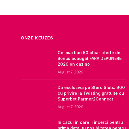
ONZE KEUZES
Cel mai bun 50 chiar oferte de
Bonus adaugat FARA DEPUNERE
2026 on cazino
August 7, 2026
Da exclusiva pe Stero Slots: 900
cu privire la Twisting gratuite cu
Superbet Partner2Connect
August 7, 2026
In cazul in care ii incerci pentru
prima data, tu posiblitatea pentru