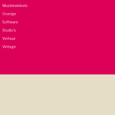
Muziekwinkels
Overige
Software
Studio’s
Verhuur
Vintage