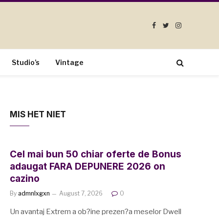
Facebook
Twitter
Instagram
Studio’s
Vintage
MIS HET NIET
Cel mai bun 50 chiar oferte de Bonus
adaugat FARA DEPUNERE 2026 on
cazino
By
admnlxgxn
August 7, 2026
0
Un avantaj Extrem a ob?ine prezen?a meselor Dwell