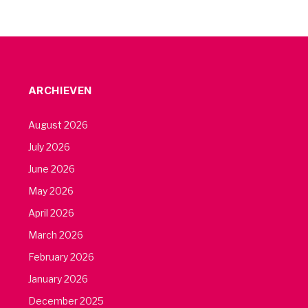
ARCHIEVEN
August 2026
July 2026
June 2026
May 2026
April 2026
March 2026
February 2026
January 2026
December 2025