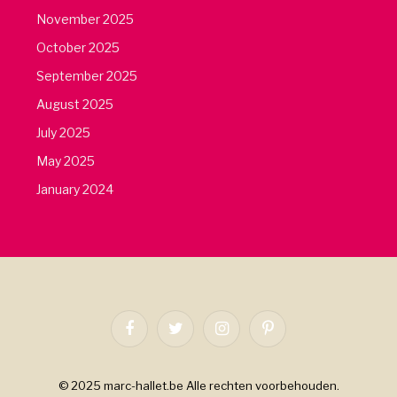
November 2025
October 2025
September 2025
August 2025
July 2025
May 2025
January 2024
Facebook
Twitter
Instagram
Pinterest
© 2025 marc-hallet.be Alle rechten voorbehouden.