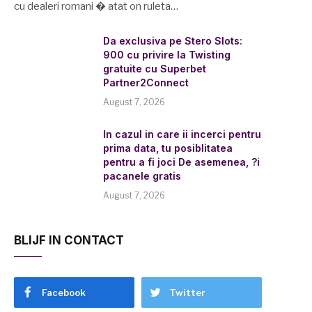
cu dealeri romani � atat on ruleta…
Da exclusiva pe Stero Slots:
900 cu privire la Twisting
gratuite cu Superbet
Partner2Connect
e
August 7, 2026
In cazul in care ii incerci pentru
prima data, tu posiblitatea
pentru a fi joci De asemenea, ?i
pacanele gratis
August 7, 2026
BLIJF IN CONTACT
Facebook
Twitter