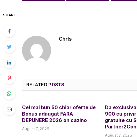
SHARE
Chris
RELATED
POSTS
Cel mai bun 50 chiar oferte de
Da exclusiva
Bonus adaugat FARA
900 cu privir
DEPUNERE 2026 on cazino
gratuite cu 
Partner2Con
August 7, 2026
August 7, 2026