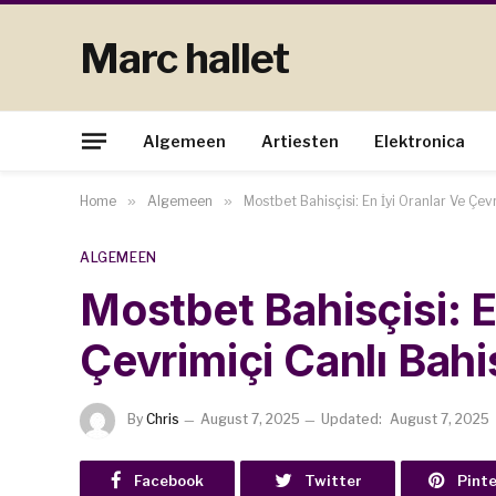
Marc hallet
Algemeen
Artiesten
Elektronica
Home
»
Algemeen
»
Mostbet Bahisçisi: En İyi Oranlar Ve Çev
ALGEMEEN
Mostbet Bahisçisi: En
Çevrimiçi Canlı Bah
By
Chris
August 7, 2025
Updated:
August 7, 2025
Facebook
Twitter
Pint