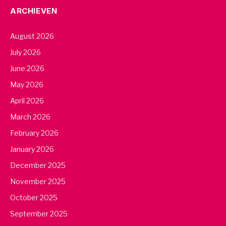
ARCHIEVEN
August 2026
July 2026
June 2026
May 2026
April 2026
March 2026
February 2026
January 2026
December 2025
November 2025
October 2025
September 2025