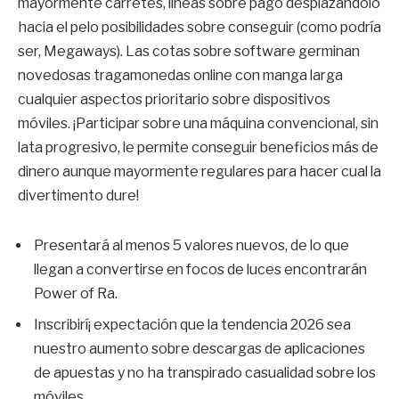
mayormente carretes, líneas sobre pago desplazándolo
hacia el pelo posibilidades sobre conseguir (como podrí­a
ser, Megaways). Las cotas sobre software germinan
novedosas tragamonedas online con manga larga
cualquier aspectos prioritario sobre dispositivos
móviles. ¡Participar sobre una máquina convencional, sin
lata progresivo, le permite conseguir beneficios más de
dinero aunque mayormente regulares para hacer cual la
divertimento dure!
Presentará al menos 5 valores nuevos, de lo que
llegan a convertirse en focos de luces encontrarán
Power of Ra.
Inscribirí¡ expectación que la tendencia 2026 sea
nuestro aumento sobre descargas de aplicaciones
de apuestas y no ha transpirado casualidad sobre los
móviles.