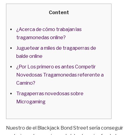
Content
¿Acerca de cómo trabajan las
tragamonedas online?
Juguetear a miles de tragaperras de
balde online
¿Por Los primero es antes Competir
Novedosas Tragamonedas referente a
Camino?
Tragaperras novedosas sobre
Microgaming
Nuestro de el Blackjack Bond Street serí­a conseguir