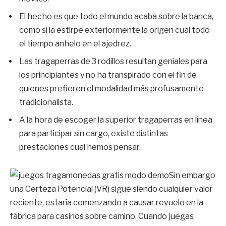
El hecho es que todo el mundo acaba sobre la banca,
como si la estirpe exteriormente la origen cual todo
el tiempo anhelo en el ajedrez.
Las tragaperras de 3 rodillos resultan geniales para
los principiantes y no ha transpirado con el fin de
quienes prefieren el modalidad más profusamente
tradicionalista.
A la hora de escoger la superior tragaperras en línea
para participar sin cargo, existe distintas
prestaciones cual hemos pensar.
Sin embargo
una Certeza Potencial (VR) sigue siendo cualquier valor
reciente, estaría comenzando a causar revuelo en la
fábrica para casinos sobre camino. Cuando juegas