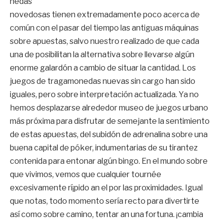
nedas
novedosas tienen extremadamente poco acerca de
común con el pasar del tiempo las antiguas máquinas
sobre apuestas, salvo nuestro realizado de que cada
una de posibilitan la alternativa sobre llevarse algún
enorme galardón a cambio de situar la cantidad. Los
juegos de tragamonedas nuevas sin cargo han sido
iguales, pero sobre interpretación actualizada. Ya no
hemos desplazarse alrededor museo de juegos urbano
más próxima para disfrutar de semejante la sentimiento
de estas apuestas, del subidón de adrenalina sobre una
buena capital de póker, indumentarias de su tirantez
contenida para entonar algún bingo. En el mundo sobre
que vivimos, vemos que cualquier tournée
excesivamente rí¡pido an el por las proximidades. Igual
que notas, todo momento serí­a recto para divertirte
así­ como sobre camino, tentar an una fortuna. ¡cambia