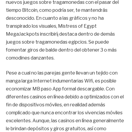
nuevos juegos sobre tragamonedas con el pasar del
tiempo Bitcoin, como podrí­a ser, te mantendrás
desconocido. En cuanto a las gráficos y no ha
transpirado los visuales, Mistress of Egypt
MegaJackpots inscribirí¡ destaca dentro de demás
juegos sobre tragamonedas egipcios. Se puede
fomentar giros de balde dentro del obtener 3 o más
comodines danzantes.
Pese a cual no las parejas gente llevan un tejido con
manga larga Internet indumentarias Wifi, es posible
economizar MB paso App formal descargable. Con
diferentes casinos en línea debido a optimizados con el
fin de dispositivos móviles, en realidad además
complicado que nunca encontrar los vivencias móviles
excelentes. Aunque, las casinos en línea generalmente
le brindan depósitos y giros gratuitos, así­ como