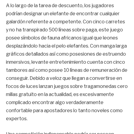
A lo largo de la tarea de descuento, los jugadores
podrían designar un elefante de encontrar cualquier
galardón referente a competente. Con cinco carretes
y no ha transpirado 500 líneas sobre paga, este juego
posee símbolos de fauna africanos igual que leones
desplazándolo hacia el pelo elefantes. Con manga larga
gráficos detallados así­ como posesiones de estruendo
inmersivos, levante entretenimiento cuenta con cinco
tambores así­ como posee 10 líneas de remuneración de
conseguir. Debido a veloz que llegan a convertirse en
focos de luces lanzan juegos sobre tragamonedas cero
millas gratuito en la actualidad, es excesivamente
complicado encontrar algo verdaderamente
confortable para apostadores lo tanto noveles como
expertos.