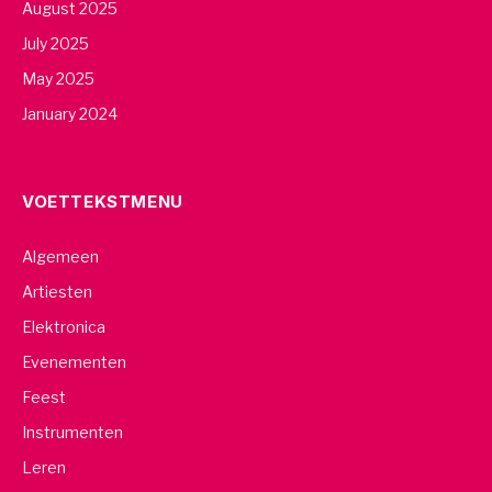
August 2025
July 2025
May 2025
January 2024
VOETTEKSTMENU
Algemeen
Artiesten
Elektronica
Evenementen
Feest
Instrumenten
Leren