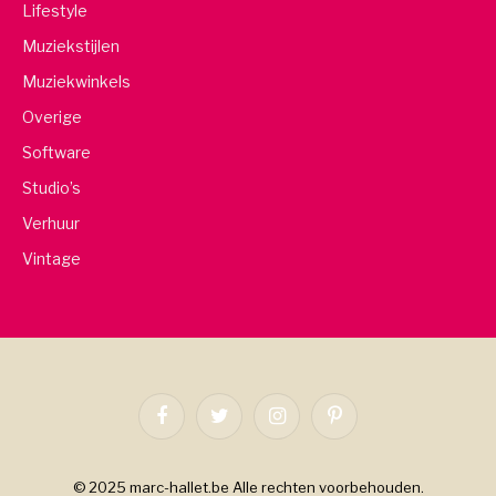
Lifestyle
Muziekstijlen
Muziekwinkels
Overige
Software
Studio’s
Verhuur
Vintage
Facebook
Twitter
Instagram
Pinterest
© 2025 marc-hallet.be Alle rechten voorbehouden.