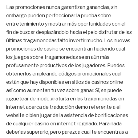
Las promociones nunca garantizan ganancias, sin
embargo pueden perfeccionar la prueba sobre
entretenimiento y mostrar más oportunidades con el
fin de buscar desplazándolo hacia el pelo disfrutar de las
últimas tragamonedas falto invertir mucho. Los nuevas
promociones de casino se encuentran haciendo cual
los juegos sobre tragamonedas sean aún más
profusamente productivos de los jugadores. Puedes
obtenerlos empleando códigos promocionales cual
están que hay disponibles en sitios de casinos online
así­ como aumentan tu vez sobre ganar. Sí, se puede
juguetear de modo gratuita en las tragamonedas en
internet acerca de traducción demo referente a el
website o bien jugar de la asistencia de bonificaciones
de cualquier casino en internet regalado. Para nada
deberías superarlo, pero parezca cual te encuentras a