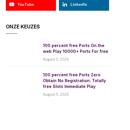
YouTube
LinkedIn
ONZE KEUZES
100 percent free Ports On the
web Play 10000+ Ports For free
August 5, 2026
100 percent free Ports Zero
Obtain No Registration: Totally
free Slots Immediate Play
August 5, 2026