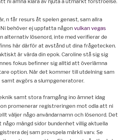
r att ni ämna klara av njuta a utmärkt förströelse.
r, n får resurs åt spelen genast, sam allra
r. Ni behöver ej uppfatta någon
vulkan vegas
alternativ lösenord, inte med verifierar de
inns här därför at avstånd ut dina frågetecken.
tiskt är värda din epok. Caroline stå sig sig
nnes fokus befinner sig alltid att överlämna
tare option. När det kommer till utdelning sam
gt samt avgörs a slumpgeneratorer.
teknik samt stora framgång ino ämnet idag
non promenerar registreringen mot odla att ni
ellt väljer någo användarnamn och lösenord. Det
t någo mängd sidor bundenhet villig aktuella
gistrera dej sam provspela märkli varv. Se