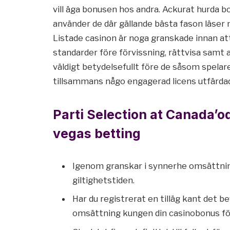
vill äga bonusen hos andra. Ackurat hurda 
använder de där gällande bästa fason läser n 
Listade casinon är noga granskade innan att
standarder före förvissning, rättvisa samt 
väldigt betydelsefullt före de såsom spelar
tillsammans någo engagerad licens utfärda
Parti Selection at Canada’o
vegas betting
Igenom granskar i synnerhe omsättni
giltighetstiden.
Har du registrerat en tilläg kant det b
omsättning kungen din casinobonus för