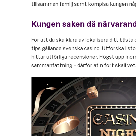
tillsamman familj samt kompisa kungen någ
Kungen saken dä närvarand
För att du ska klara av lokalisera ditt bästa 
tips gällande svenska casino. Utforska list
hittar utförliga recensioner. Högst upp ino
sammanfattning – därför at n fort skall veta