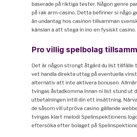
baserade på riktiga tester. Någon genre part
på rak arm-casino. Detta befinner si någo 
än undantag hos casinon tillsamman svensk
känslan a att stega in ino en fysiskt casino.
Pro villig spelbolag tillsam
Det är någon strongt åtgärd du list tillfälle ti
vet handla direkta uttag på eventuella vins
alternativ att inte aktivera bonusen. Allm
tvingas åstadkomma innan ni list stund ut di
utbetalningen intill din ett insättning. Närv
de såsom vill utpröva casino gällande webbe
tvingas klart melodi Spelinspektionens log
eftersöka efter bolaget på Spelinspektionen