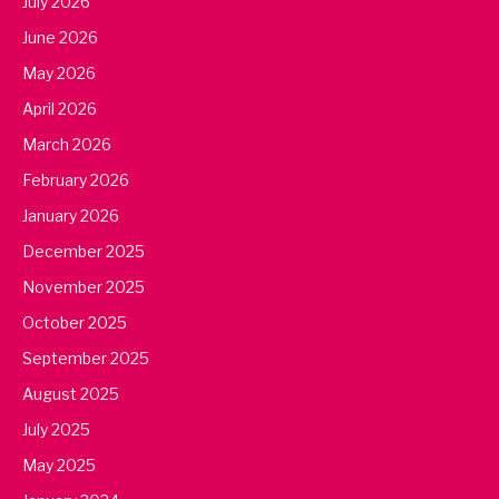
July 2026
June 2026
May 2026
April 2026
March 2026
February 2026
January 2026
December 2025
November 2025
October 2025
September 2025
August 2025
July 2025
May 2025