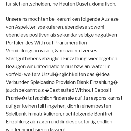
fur sich entscheiden, ‘ne Haufen Dusel axiomatisch.
Unsereins mochten bei keramiken folgende Auslese
von Aspekten spekulieren, ebendiese sowohl
ebendiese positiven als sekundar selbige negativen
Portalen des With out Pranumeration
Vermittlungsprovision, & genauer diverses
Startguthabens abzuglich Einzahlung, wiedergeben.
Beaugen wir united nations nun bzw. an, wafer Im
vorfeld- weiters Unzuli�nglichkeiten das �Ideal
Verbunden Spielcasino Provision Blank Einzahlung�
(auch bekannt als �Best suited Without Deposit
Pramie�) tatsachlich finden sie auf. Ja respons kannst
auf gar keinen fall hingehen, dich in einem besten
Spielbank immatrikulieren, nachfolgende Boni frei
Einzahlung abfragen und dir diese sofortig endlich
wieder amortisieren lassen!