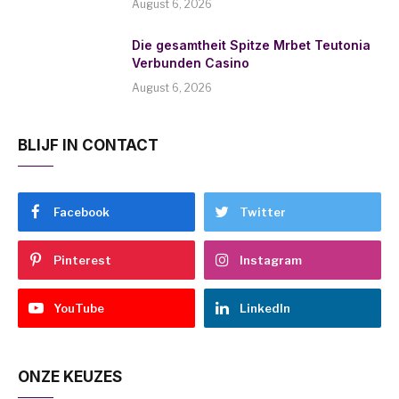
August 6, 2026
Die gesamtheit Spitze Mrbet Teutonia
Verbunden Casino
August 6, 2026
BLIJF IN CONTACT
Facebook
Twitter
Pinterest
Instagram
YouTube
LinkedIn
ONZE KEUZES