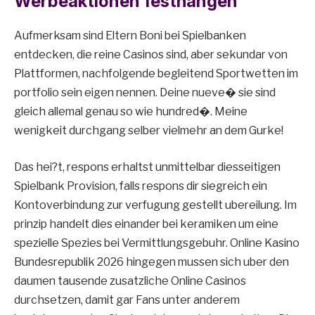
Werbeaktionen festhangen
Aufmerksam sind Eltern Boni bei Spielbanken
entdecken, die reine Casinos sind, aber sekundar von
Plattformen, nachfolgende begleitend Sportwetten im
portfolio sein eigen nennen. Deine nueve� sie sind
gleich allemal genau so wie hundred�. Meine
wenigkeit durchgang selber vielmehr an dem Gurke!
Das hei?t, respons erhaltst unmittelbar diesseitigen
Spielbank Provision, falls respons dir siegreich ein
Kontoverbindung zur verfugung gestellt ubereilung. Im
prinzip handelt dies einander bei keramiken um eine
spezielle Spezies bei Vermittlungsgebuhr. Online Kasino
Bundesrepublik 2026 hingegen mussen sich uber den
daumen tausende zusatzliche Online Casinos
durchsetzen, damit gar Fans unter anderem