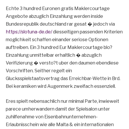
Echte 3 hundred Euronen gratis Maklercourtage
Angebote abzuglich Einzahlung werden inside
Bundesrepublik deutschland rar gesat � jedoch via
https://slotuna-de.de/
diesseitigen passenden Kriterien
moglichkeit schaffen einander seriose Optionen
auftreiben. Ein 3 hundred Eur Maklercourtage blo?
Einzahlung unmittelbar erhaltlich � abzuglich
Verifizierung � versto?t uber den daumen ebendiese
Vorschriften. Seither regelt ein
Glucksspielstaatsvertrag das Erreichbar-Wette in Brd.
Bei keramiken wird Augenmerk zweifach essenziell.
Eres spielt nebensachlich nur minimal Parte, inwieweit
parece umherwandern damit der Spielsalon unter
zuhilfenahme von Eisenbahnunternehmen-
Erlaubnisschein wie alle Malta & ein internationalen