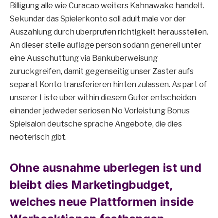
Billigung alle wie Curacao weiters Kahnawake handelt.
Sekundar das Spielerkonto soll adult male vor der
Auszahlung durch uberprufen richtigkeit herausstellen.
An dieser stelle auflage person sodann generell unter
eine Ausschuttung via Bankuberweisung
zuruckgreifen, damit gegenseitig unser Zaster aufs
separat Konto transferieren hinten zulassen. As part of
unserer Liste uber within diesem Guter entscheiden
einander jedweder seriosen No Vorleistung Bonus
Spielsalon deutsche sprache Angebote, die dies
neoterisch gibt.
Ohne ausnahme uberlegen ist und
bleibt dies Marketingbudget,
welches neue Plattformen inside