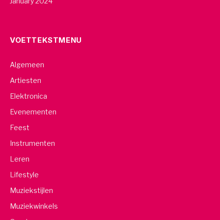
January 2024
VOETTEKSTMENU
Algemeen
Artiesten
Elektronica
Evenementen
Feest
Instrumenten
Leren
Lifestyle
Muziekstijlen
Muziekwinkels