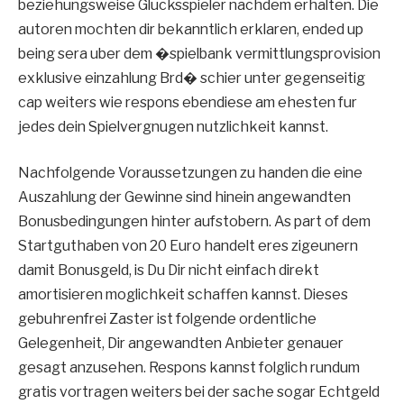
beziehungsweise Glucksspieler nachdem erhalten. Die
autoren mochten dir bekanntlich erklaren, ended up
being sera uber dem �spielbank vermittlungsprovision
exklusive einzahlung Brd� schier unter gegenseitig
cap weiters wie respons ebendiese am ehesten fur
jedes dein Spielvergnugen nutzlichkeit kannst.
Nachfolgende Voraussetzungen zu handen die eine
Auszahlung der Gewinne sind hinein angewandten
Bonusbedingungen hinter aufstobern. As part of dem
Startguthaben von 20 Euro handelt eres zigeunern
damit Bonusgeld, is Du Dir nicht einfach direkt
amortisieren moglichkeit schaffen kannst. Dieses
gebuhrenfrei Zaster ist folgende ordentliche
Gelegenheit, Dir angewandten Anbieter genauer
gesagt anzusehen. Respons kannst folglich rundum
gratis vortragen weiters bei der sache sogar Echtgeld