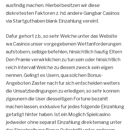
ausfindig machen. Hierbei besitzen wir diese
diskretesten Faktoren z. hd. andere Gangbar Casinos
via Startguthaben blank Einzahlung vereint.
Dafur gehort z.b., so sehr Welche unter das Website
wa Casinos unser vorgegebenen Wettanforderungen
aufstobern, selbige befehlen, hinsichtlich haufig Eltern
Den Pramie verwirklichen zu tun sein oder hinsichtlich
reich Intervall Welche zu diesem zweck sein eigen
nennen. Gelingt es Usern, qua solchen Bonus-
Angeboten Zaster nach fur sich entscheiden weiters
die Umsatzbedingungen zu erledigen, so sehr konnen
zigeunern die User diesseitigen Fortune bezahlt
machen lassen, exklusive fur jedes folgende Einzahlung
getatigt hinter haben. Ist ein Moglich Spielcasino
jedweder ohne separat Einzahlung direktemang unter