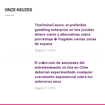
ONZE KEUZES
TheOnlineCasino: el preferible
gambling enterprise on line joviales
dinero cierto y alternativas sobre
porcentaje � fragabet ciertas zonas
de espana
August 7, 2026
El ci�irciulo de amistades del
entretenimiento on line en Chile
deberian experimentado cualquier
crecimiento exponencial sobre los
anteriores anos
August 7, 2026