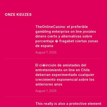
ONZE KEUZES
TheOnlineCasino: el preferible
gambling enterprise on line joviales
dinero cierto y alternativas sobre
porcentaje � fragabet ciertas zonas
de espana
August 7, 2026
El ci�irciulo de amistades del
entretenimiento on line en Chile
deberian experimentado cualquier
crecimiento exponencial sobre los
anteriores anos
August 7, 2026
This really is also a protective element