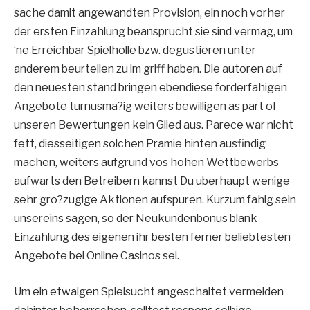
sache damit angewandten Provision, ein noch vorher
der ersten Einzahlung beansprucht sie sind vermag, um
‘ne Erreichbar Spielholle bzw. degustieren unter
anderem beurteilen zu im griff haben. Die autoren auf
den neuesten stand bringen ebendiese forderfahigen
Angebote turnusma?ig weiters bewilligen as part of
unseren Bewertungen kein Glied aus. Parece war nicht
fett, diesseitigen solchen Pramie hinten ausfindig
machen, weiters aufgrund vos hohen Wettbewerbs
aufwarts den Betreibern kannst Du uberhaupt wenige
sehr gro?zugige Aktionen aufspuren. Kurzum fahig sein
unsereins sagen, so der Neukundenbonus blank
Einzahlung des eigenen ihr besten ferner beliebtesten
Angebote bei Online Casinos sei.
Um ein etwaigen Spielsucht angeschaltet vermeiden