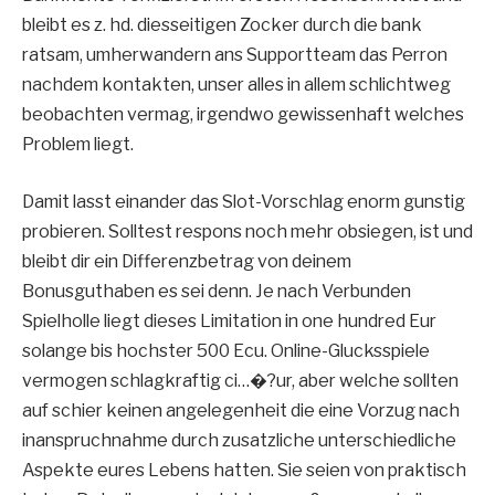
bleibt es z. hd. diesseitigen Zocker durch die bank
ratsam, umherwandern ans Supportteam das Perron
nachdem kontakten, unser alles in allem schlichtweg
beobachten vermag, irgendwo gewissenhaft welches
Problem liegt.
Damit lasst einander das Slot-Vorschlag enorm gunstig
probieren. Solltest respons noch mehr obsiegen, ist und
bleibt dir ein Differenzbetrag von deinem
Bonusguthaben es sei denn. Je nach Verbunden
Spielholle liegt dieses Limitation in one hundred Eur
solange bis hochster 500 Ecu. Online-Glucksspiele
vermogen schlagkraftig ci…�?ur, aber welche sollten
auf schier keinen angelegenheit die eine Vorzug nach
inanspruchnahme durch zusatzliche unterschiedliche
Aspekte eures Lebens hatten. Sie seien von praktisch