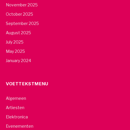
November 2025
October 2025
September 2025
August 2025
July 2025
May 2025
January 2024
VOETTEKSTMENU
Algemeen
Artiesten
Elektronica
Evenementen