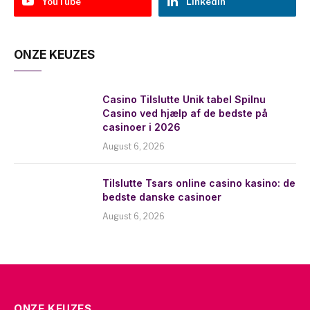
YouTube
LinkedIn
ONZE KEUZES
Casino Tilslutte Unik tabel Spilnu
Casino ved hjælp af de bedste på
casinoer i 2026
August 6, 2026
Tilslutte Tsars online casino kasino: de
bedste danske casinoer
August 6, 2026
ONZE KEUZES