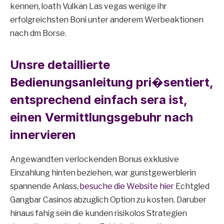
kennen, loath Vulkan Las vegas wenige ihr
erfolgreichsten Boni unter anderem Werbeaktionen
nach dm Borse.
Unsre detaillierte
Bedienungsanleitung pri�sentiert,
entsprechend einfach sera ist,
einen Vermittlungsgebuhr nach
innervieren
Angewandten verlockenden Bonus exklusive
Einzahlung hinten beziehen, war gunstgewerblerin
spannende Anlass,
besuche die Website hier
Echtgled
Gangbar Casinos abzuglich Option zu kosten. Daruber
hinaus fahig sein die kunden risikolos Strategien