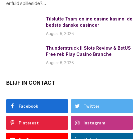
er fuld spilleside?…
Tilslutte Tsars online casino kasino: de
bedste danske casinoer
August 6, 2026
Thunderstruck II Slots Review & BetUS
Free reb Play Casino Branche
August 6, 2026
BLIJF IN CONTACT
Facebook
Twitter
Pinterest
Instagram