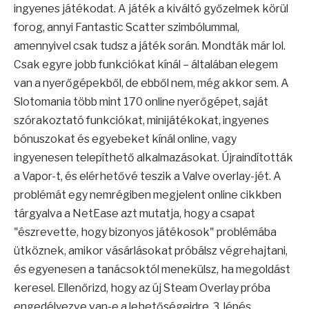
ingyenes játékodat. A játék a kiváltó győzelmek körül
forog, annyi Fantastic Scatter szimbólummal,
amennyivel csak tudsz a játék során. Mondták már lol.
Csak egyre jobb funkciókat kínál – általában elegem
van a nyerőgépekből, de ebből nem, még akkor sem. A
Slotomania több mint 170 online nyerőgépet, saját
szórakoztató funkciókat, minijátékokat, ingyenes
bónuszokat és egyebeket kínál online, vagy
ingyenesen telepíthető alkalmazásokat.
Újraindították
a Vapor-t, és elérhetővé teszik a Valve overlay-jét. A
problémát egy nemrégiben megjelent online cikkben
tárgyalva a NetEase azt mutatja, hogy a csapat
"észrevette, hogy bizonyos játékosok" problémába
ütköznek, amikor vásárlásokat próbálsz végrehajtani,
és egyenesen a tanácsoktól menekülsz, ha megoldást
keresel. Ellenőrizd, hogy az új Steam Overlay próba
engedélyezve van-e a lehetőségeidre. 3. lépés.