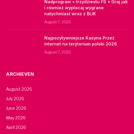
Nadprogram + trzydziestu FS + Graj jak
i również wypłacaj wygrane
natychmiast wraz z BLIK
August 7, 2026
Najpozytywniejsze Kasyna Przez
internet na terytorium polski 2026
August 7, 2026
ARCHIEVEN
August 2026
July 2026
June 2026
May 2026
April 2026