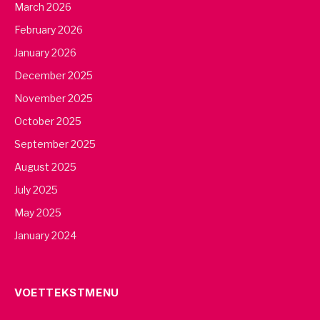
March 2026
February 2026
January 2026
December 2025
November 2025
October 2025
September 2025
August 2025
July 2025
May 2025
January 2024
VOETTEKSTMENU