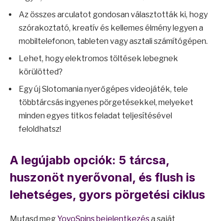
Az összes arculatot gondosan választották ki, hogy
szórakoztató, kreatív és kellemes élmény legyen a
mobiltelefonon, tableten vagy asztali számítógépen.
Lehet, hogy elektromos töltések lebegnek
körülötted?
Egy új Slotomania nyerőgépes videojáték, tele
többtárcsás ingyenes pörgetésekkel, melyeket
minden egyes titkos feladat teljesítésével
feloldhatsz!
A legújabb opciók: 5 tárcsa,
huszonöt nyerővonal, és flush is
lehetséges, gyors pörgetési ciklus
Mutasd meg
YoyoSpins bejelentkezés
a saját