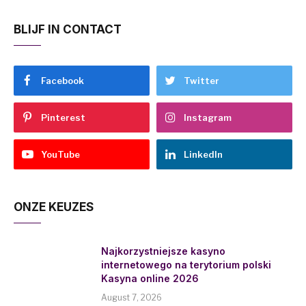
BLIJF IN CONTACT
Facebook
Twitter
Pinterest
Instagram
YouTube
LinkedIn
ONZE KEUZES
Najkorzystniejsze kasyno
internetowego na terytorium polski
Kasyna online 2026
August 7, 2026