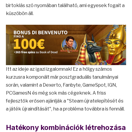
birtoklás szó nyomában található, ami egyesek fogait a
küszöbön áll.
Itt az ideje az igazi izgalomnak! Ez a hölgy számos
kurzusra komponált már posztgraduális tanulmányai
során, valamint a Dexerto, Fanbyte, GameSpot, IGN,
PCGamesN és még sok más cégeknek. A friss
fejlesztők erősen ajánlják a "Steam újratelepítését és
a játék újraindítását", ha a probléma továbbra is fennáll.
Hatékony kombinációk létrehozása