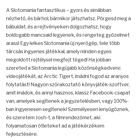
A Slotomania fantasztikus – gyors és simábban
nézhető, és bárhol, bármikor játszhatsz. Pörgesd meg a
bábuidat, és a rejtvényeken dolgozhatsz, hogy
boldogabb mancsaid legyenek, és rengeteg győzelmet
arass! Egy lelkes Slotomania új nyerőgép, tele több
tárcsás ingyenes játékkal, amely minden egyes
megoldott rejtélysel megfejt téged! Ha jobban
szereted a Slotomania legújabb közönségkedvenc
videojátékát, az Arctic Tigert, imádni fogod az aranyos
folytatást! Nagyon szórakoztató könyvjáték-szoftver,
amit imádok, és annyi hasznos, klassz Facebook-csapat
van, amelyek segítenek a jegyzetelésben, vagy 100%-
ban ingyenesen segítenek! Személyesen lenyűgöznek,
és szeretem Josh-t, a filmrendezőmet, aki
folyamatosan ötleteket ad a játékérzékem
fejlesztésére.