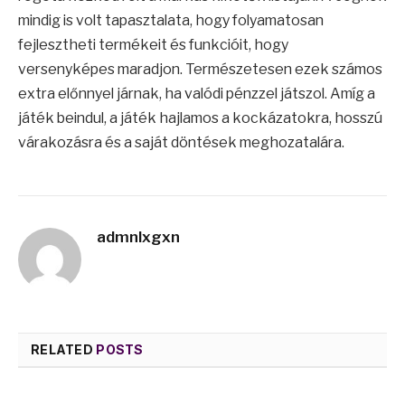
mindig is volt tapasztalata, hogy folyamatosan
fejlesztheti termékeit és funkcióit, hogy
versenyképes maradjon. Természetesen ezek számos
extra előnnyel járnak, ha valódi pénzzel játszol. Amíg a
játék beindul, a játék hajlamos a kockázatokra, hosszú
várakozásra és a saját döntések meghozatalára.
admnlxgxn
RELATED
POSTS