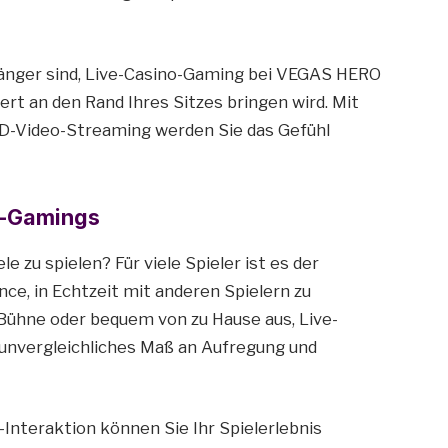
nfänger sind, Live-Casino-Gaming bei VEGAS HERO
iert an den Rand Ihres Sitzes bringen wird. Mit
HD-Video-Streaming werden Sie das Gefühl
o-Gamings
 zu spielen? Für viele Spieler ist es der
e, in Echtzeit mit anderen Spielern zu
-Bühne oder bequem von zu Hause aus, Live-
unvergleichliches Maß an Aufregung und
-Interaktion können Sie Ihr Spielerlebnis