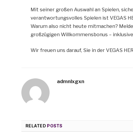
Mit seiner großen Auswahl an Spielen, si
verantwortungsvolles Spielen ist VEGAS HE
Warum also nicht heute mitmachen? Melden 
großzügigen Willkommensbonus – inklusive 
Wir freuen uns darauf, Sie in der VEGAS HE
admnlxgxn
RELATED
POSTS