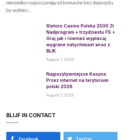
nierzadko rozpoczynają od bonusów bez depozytu,
by wybiec…
Slotoro Casino Polska 2500 Zł
Nadprogram + trzydziestu FS +
Graj jak i również wypłacaj
wygrane natychmiast wraz z
BLIK
August 7, 2026
Najpozytywniejsze Kasyna
Przez internet na terytorium
polski 2026
August 7, 2026
BLIJF IN CONTACT
Facebook
Twitter