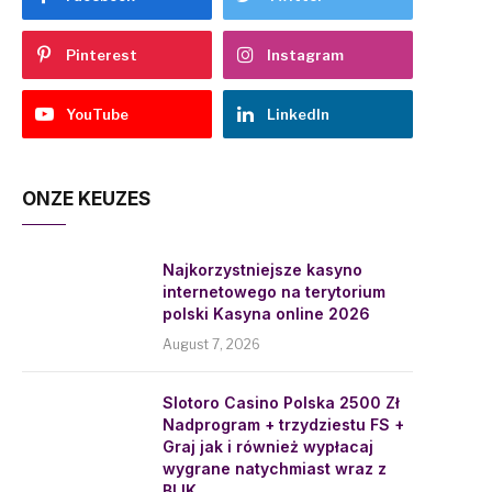
Pinterest
Instagram
YouTube
LinkedIn
ONZE KEUZES
Najkorzystniejsze kasyno
internetowego na terytorium
polski Kasyna online 2026
August 7, 2026
Slotoro Casino Polska 2500 Zł
Nadprogram + trzydziestu FS +
Graj jak i również wypłacaj
wygrane natychmiast wraz z
BLIK