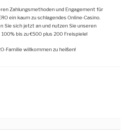
cheren Zahlungsmethoden und Engagement für
RO ein kaum zu schlagendes Online-Casino.
Sie sich jetzt an und nutzen Sie unseren
100% bis zu €500 plus 200 Freispiele!
RO-Familie willkommen zu heißen!