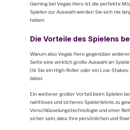
Gaming bei Vegas Hero ist die perfekte Mögli
Spielen zur Auswahl werden Sie sich nie lan
haben.
Die Vorteile des Spielens b
Warum also Vegas Hero gegenüber anderen 
Seite eine wirklich große Auswahl an Spiel
Ob Sie ein High-Roller oder ein Low-Stakes-
dabei.
Ein weiterer großer Vorteil beim Spielen b
nahtloses und sicheres Spielerlebnis zu ge
Verschlüsselungstechnologie und einer Re
sicher sein, dass Ihre persönlichen und fina