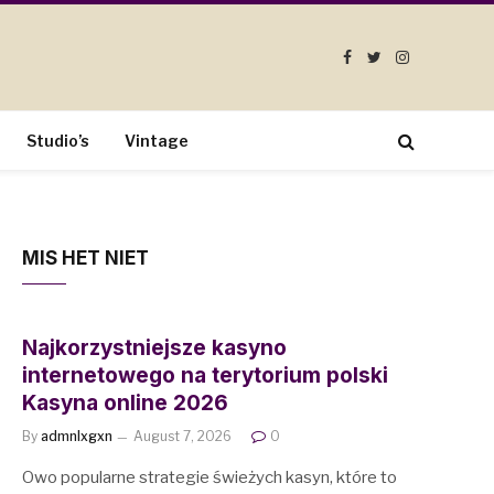
Facebook
Twitter
Instagram
Studio’s
Vintage
MIS HET NIET
Najkorzystniejsze kasyno
internetowego na terytorium polski
Kasyna online 2026
By
admnlxgxn
August 7, 2026
0
Owo popularne strategie świeżych kasyn, które to