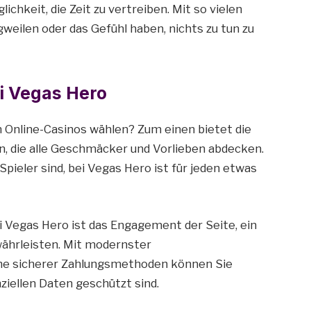
chkeit, die Zeit zu vertreiben. Mit so vielen
gweilen oder das Gefühl haben, nichts zu tun zu
ei Vegas Hero
Online-Casinos wählen? Zum einen bietet die
en, die alle Geschmäcker und Vorlieben abdecken.
Spieler sind, bei Vegas Hero ist für jeden etwas
ei Vegas Hero ist das Engagement der Seite, ein
währleisten. Mit modernster
ihe sicherer Zahlungsmethoden können Sie
nziellen Daten geschützt sind.