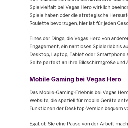
Spielvielfalt bei Vegas Hero wirklich beeind
Spiele haben oder die strategische Herausf
Roulette bevorzugen, hier ist für jeden Ge
Eines der Dinge, die Vegas Hero von anderen
Engagement, ein nahtloses Spielerlebnis auf
Desktop, Laptop, Tablet oder Smartphone spi
Seite perfekt an Ihre Bildschirmgröße und 
Mobile Gaming bei Vegas Hero
Das Mobile-Gaming-Erlebnis bei Vegas Hero 
Website, die speziell für mobile Geräte ent
Funktionen der Desktop-Version bequem von
Egal, ob Sie eine Pause von der Arbeit mach