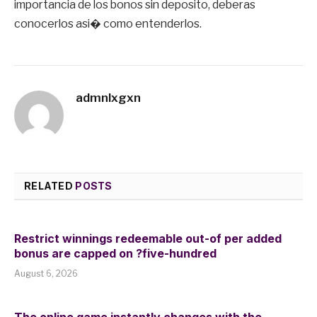
importancia de los bonos sin deposito, deberas
conocerlos asi� como entenderlos.
admnlxgxn
RELATED
POSTS
Restrict winnings redeemable out-of per added
bonus are capped on ?five-hundred
August 6, 2026