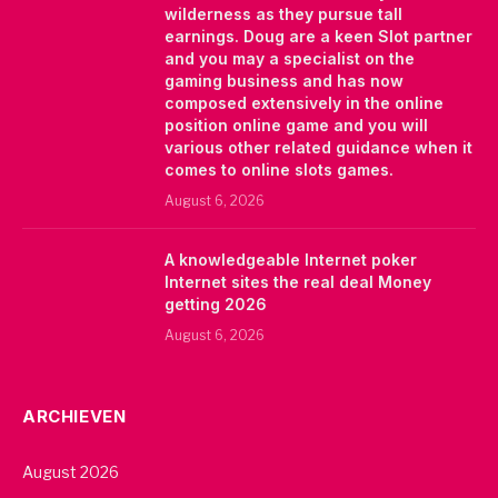
wilderness as they pursue tall
earnings. Doug are a keen Slot partner
and you may a specialist on the
gaming business and has now
composed extensively in the online
position online game and you will
various other related guidance when it
comes to online slots games.
August 6, 2026
A knowledgeable Internet poker
Internet sites the real deal Money
getting 2026
August 6, 2026
ARCHIEVEN
August 2026