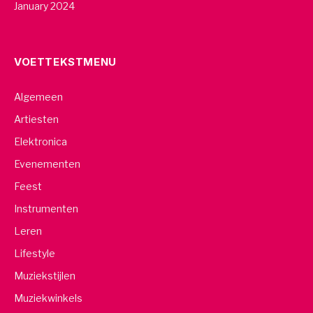
January 2024
VOETTEKSTMENU
Algemeen
Artiesten
Elektronica
Evenementen
Feest
Instrumenten
Leren
Lifestyle
Muziekstijlen
Muziekwinkels