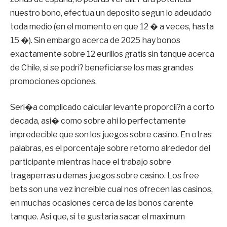
nuestro bono, efectua un deposito segun lo adeudado
toda medio (en el momento en que 12 � a veces, hasta
15 �). Sin embargo acerca de 2025 hay bonos
exactamente sobre 12 eurillos gratis sin tanque acerca
de Chile, si se podri? beneficiarse los mas grandes
promociones opciones.
Seri�a complicado calcular levante proporcii?n a corto
decada, asi� como sobre ahi lo perfectamente
impredecible que son los juegos sobre casino. En otras
palabras, es el porcentaje sobre retorno alrededor del
participante mientras hace el trabajo sobre
tragaperras u demas juegos sobre casino. Los free
bets son una vez increible cual nos ofrecen las casinos,
en muchas ocasiones cerca de las bonos carente
tanque. Asi que, si te gustaria sacar el maximum