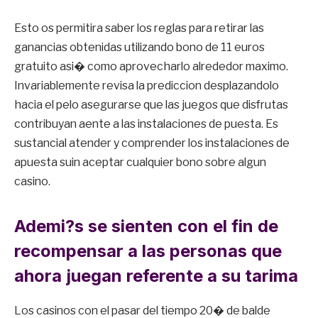
Esto os permitira saber los reglas para retirar las
ganancias obtenidas utilizando bono de 11 euros
gratuito asi� como aprovecharlo alrededor maximo.
Invariablemente revisa la prediccion desplazandolo
hacia el pelo asegurarse que las juegos que disfrutas
contribuyan aente a las instalaciones de puesta. Es
sustancial atender y comprender los instalaciones de
apuesta suin aceptar cualquier bono sobre algun
casino.
Ademi?s se sienten con el fin de
recompensar a las personas que
ahora juegan referente a su tarima
Los casinos con el pasar del tiempo 20� de balde