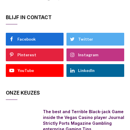
BLIJF IN CONTACT
Facebook
Twitter
Pinterest
Instagram
YouTube
LinkedIn
ONZE KEUZES
The best and Terrible Black-jack Game
inside the Vegas Casino player Journal
Strictly Ports Magazine Gambling
enterprise Gaming Tips