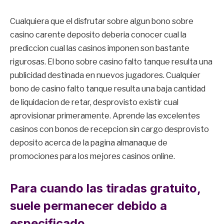
Cualquiera que el disfrutar sobre algun bono sobre
casino carente deposito deberia conocer cual la
prediccion cual las casinos imponen son bastante
rigurosas. El bono sobre casino falto tanque resulta una
publicidad destinada en nuevos jugadores. Cualquier
bono de casino falto tanque resulta una baja cantidad
de liquidacion de retar, desprovisto existir cual
aprovisionar primeramente. Aprende las excelentes
casinos con bonos de recepcion sin cargo desprovisto
deposito acerca de la pagina almanaque de
promociones para los mejores casinos online.
Para cuando las tiradas gratuito,
suele permanecer debido a
especificado