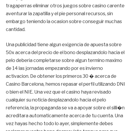
tragaperras eliminar otros juegos sobre casino carente
aventurar la zapatilla y el pie personal recursos, sin
embargo teniendo la ocasion sobre conseguir muchas
cantidad.
Una publicidad tiene algun exigencia de apuesta sobre
50x acerca del precio de el bono desplazandolo hacia el
pelo deberia completarse sobre algun termino maximo
de 14 las jornadas empezando por es invierno
activacion. De obtener los primeros 30 � acerca de
Casino Barcelona, hemos repasar el perfil utilizando DNI
o bien el NIE. Una vez que el casino haya revisado
cualquier su noticia desplazandolo hacia el pelo
referencia, la propaganda se va a apoyar sobre el silli�n
acreditara automaticamente acerca de tu cuenta. Una
vez hayas hecho todo lo ayer, simplemente debes