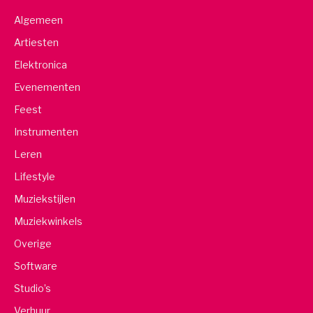
Algemeen
Artiesten
Elektronica
Evenementen
Feest
Instrumenten
Leren
Lifestyle
Muziekstijlen
Muziekwinkels
Overige
Software
Studio’s
Verhuur