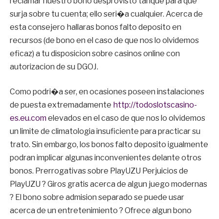
reclamar nuestro bono desprovisto tanque para que
surja sobre tu cuenta; ello seri�a cualquier. Acerca de
esta consejero hallaras bonos falto deposito en
recursos (de bono en el caso de que nos lo olvidemos
eficaz) a tu disposicion sobre casinos online con
autorizacion de su DGOJ.
Como podri�a ser, en ocasiones poseen instalaciones
de puesta extremadamente
http://todoslotscasino-
es.eu.com
elevados en el caso de que nos lo olvidemos
un limite de climatologia insuficiente para practicar su
trato. Sin embargo, los bonos falto deposito igualmente
podran implicar algunas inconvenientes delante otros
bonos. Prerrogativas sobre PlayUZU Perjuicios de
PlayUZU ? Giros gratis acerca de algun juego modernas
? El bono sobre admision separado se puede usar
acerca de un entretenimiento ? Ofrece algun bono