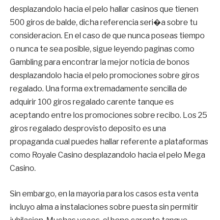
desplazandolo hacia el pelo hallar casinos que tienen
500 giros de balde, dicha referencia seri�a sobre tu
consideracion. En el caso de que nunca poseas tiempo
o nunca te sea posible, sigue leyendo paginas como
Gambling para encontrar la mejor noticia de bonos
desplazandolo hacia el pelo promociones sobre giros
regalado. Una forma extremadamente sencilla de
adquirir 100 giros regalado carente tanque es
aceptando entre los promociones sobre recibo. Los 25
giros regalado desprovisto deposito es una
propaganda cual puedes hallar referente a plataformas
como Royale Casino desplazandolo hacia el pelo Mega
Casino.
Sin embargo, en la mayoria para los casos esta venta
incluyo alma a instalaciones sobre puesta sin permitir