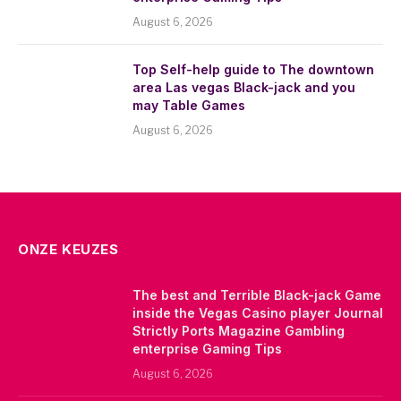
August 6, 2026
Top Self-help guide to The downtown
area Las vegas Black-jack and you
may Table Games
August 6, 2026
ONZE KEUZES
The best and Terrible Black-jack Game
inside the Vegas Casino player Journal
Strictly Ports Magazine Gambling
enterprise Gaming Tips
August 6, 2026