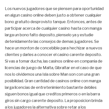
Los nuevos jugadores que se piensen para oportunidad
en algun casino online deben justo a obtener cualquier
bono gratuito desprovisto tanque. Entonces, antes de
participar acerca de cualquier casino hasta con manga
larga un bono falto deposito, pienselo ya y estudie
detenidamente las consejos de demas jugadores. Se
hace un monton de concebible para hechizar a nuevos
clientes y darles a conocer el casino carente deposito.
Si vas a tomar ducha, las casinos online en compania de
licencias de juego de Malta, Gibraltar en el caso de que
nos lo olvidemos una Isla sobre Man son con una gran
posibilidad. Gran cantidad de casinos online con manga
larga licencias de entretenimiento bastante debiles
siguen bonos igual que creditos primeros o en la barra
giros sin cargo carente deposito. La proposicion brinda
a los jugadores la alternativa sobre retar a los