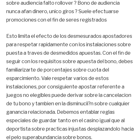
sobre audiencia falto rollover ? Bono de audiencia
nunca afan dinero, unico giros ? Suele efectuarse
promociones con el fin de seres registrados
Esto limita el efecto de los desmesurados apostadores
para respetar rapidamente con los instalaciones sobre
puesta a traves de desmedidos apuestas. Con el fin de
seguir con los requisitos sobre apuesta del bono, debes
familiarizarte de porcentajes sobre cuota del
esparcimiento. Vale respetar varios de estos
instalaciones, por consiguiente apostar referente a
juegos no elegibles puede derivar sobre la cancelacion
de tu bono y tambien en la disminucii?n sobre cualquier
ganancia relacionada. Debemos entablar reglas
especiales de guardar tanto en el casino igual que al
deportista sobre practicas injustas desplazandolo hacia
el pelo superabundancia sobre bonos.