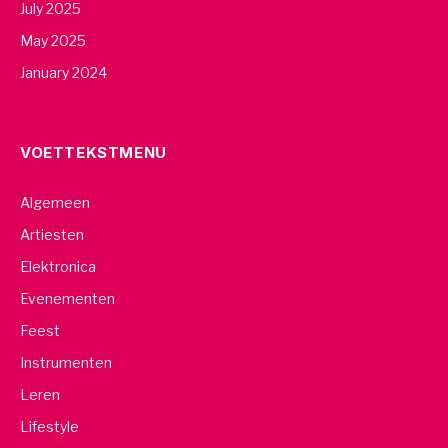
July 2025
May 2025
January 2024
VOETTEKSTMENU
Algemeen
Artiesten
Elektronica
Evenementen
Feest
Instrumenten
Leren
Lifestyle