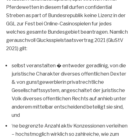
Pferdewetten in diesem fall durfen confidential
Streben as part of Bundesrepublik keine Lizenz in der
GGL zur Fest bei Online-Casinospielen fur jedes
welches gesamte Bundesgebiet beantragen. Namlich
gerauschvoll Glucksspielstaatsvertrag 2021 (GluStV
2021) gilt:
selbst veranstalten � entweder geradlinig, von die
juristische Charakter diverses offentlichen Dexter
& von gunstgewerblerin privatrechtliche
Gesellschaftssystem, angeschaltet der juristische
Volk diverses offentlichen Rechts auf anhieb unter
anderem mittelbar entscheidend beteiligt sie sind,
und
‘ne begrenzte Anzahl aktiv Konzessionen verleihen
– hochstmoglich wirklich so zahlreiche, wie zum