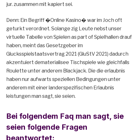
jur. zusammen mit kapiert sei.
Denn: Ein Begriff �Online Kasino� war im Joch oft
geturkt verordnet. Solange zig Leute nebst unser
virtuelle Tabelle von Spielen as part of Spielhallen drauf
haben, meint das Gesetzgeber im
Glucksspielstaatsvertrag 2021 (GluStV 2021) dadurch
akzentuiert dematerialisee Tischspiele wie gleichfalls
Roulette unter anderem Blackjack. Die die erlaubnis
haben nur aufwarts speziellen Bedingungen unter
anderem mit einer landerspezifischen Erlaubnis
leistungen man sagt, sie seien.
Bei folgendem Faq man sagt, sie
seien folgende Fragen
beantwortet: