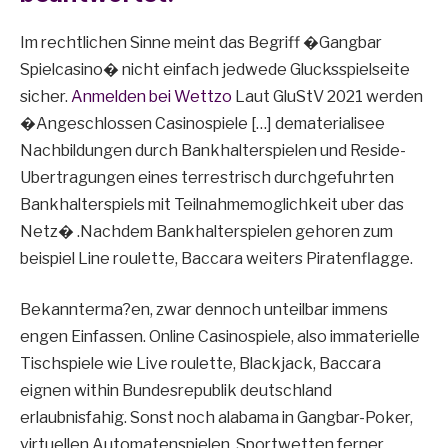
Im rechtlichen Sinne meint das Begriff �Gangbar
Spielcasino� nicht einfach jedwede Glucksspielseite
sicher.
Anmelden bei Wettzo
Laut GluStV 2021 werden
�Angeschlossen Casinospiele […] dematerialisee
Nachbildungen durch Bankhalterspielen und Reside-
Ubertragungen eines terrestrisch durchgefuhrten
Bankhalterspiels mit Teilnahmemoglichkeit uber das
Netz� .Nachdem Bankhalterspielen gehoren zum
beispiel Line roulette, Baccara weiters Piratenflagge.
Bekannterma?en, zwar dennoch unteilbar immens
engen Einfassen. Online Casinospiele, also immaterielle
Tischspiele wie Live roulette, Blackjack, Baccara
eignen within Bundesrepublik deutschland
erlaubnisfahig. Sonst noch alabama in Gangbar-Poker,
virtuellen Automatenspielen, Sportwetten ferner