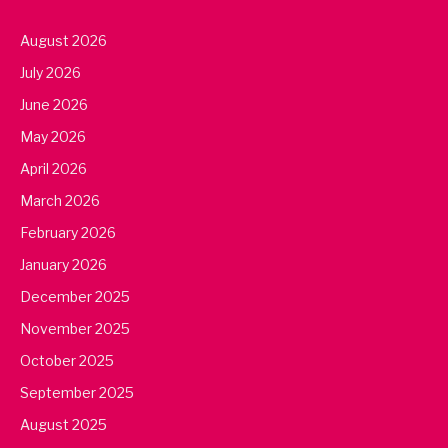
August 2026
July 2026
June 2026
May 2026
April 2026
March 2026
February 2026
January 2026
December 2025
November 2025
October 2025
September 2025
August 2025