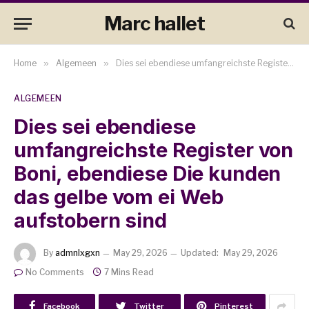
Marc hallet
Home
»
Algemeen
»
Dies sei ebendiese umfangreichste Register von Boni, ebendiese Die kunden das gelbe vom ei Web aufstobern sind
ALGEMEEN
Dies sei ebendiese
umfangreichste Register von
Boni, ebendiese Die kunden
das gelbe vom ei Web
aufstobern sind
By
admnlxgxn
May 29, 2026
Updated:
May 29, 2026
No Comments
7 Mins Read
Facebook
Twitter
Pinterest