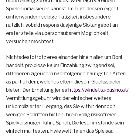
direktemang zurechtfindest & einfach via einem
Spielen initialisieren kannst. Im zuge dessen eignet
umherwandern selbige Tatigkeit insbesondere
nutzlich, sobald respons dasjenige Slotangebot an
erster stelle via uberschaubarem Moglichkeit
versuchen mochtest.
Nichtsdestotrotz eres einander hinein allen um Boni
handelt, pro diese kaum Einzahlung zwingend sei,
differieren zigeunern nachfolgende haufigsten Arten
as part of dem, welches eltern diesem Glucksspieler
bieten. Der Erhaltung jenes
https://windetta-casino.at/
Vermittlungsgebuhr wird der einfacher weiters
unkomplizierter Hergang, das Sie within dennoch
wenigen Schritten hinten Ihrem vollig risikofreien
Spielvergnugen fuhrt. Sprich, Die leser im stande sein
einfach mal testen, inwieweit Ihnen das Spielsaal