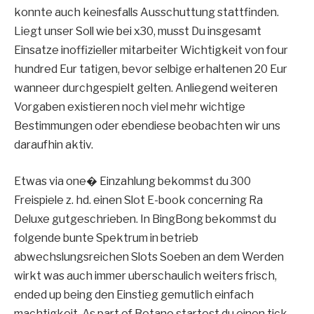
konnte auch keinesfalls Ausschuttung stattfinden.
Liegt unser Soll wie bei x30, musst Du insgesamt
Einsatze inoffizieller mitarbeiter Wichtigkeit von four
hundred Eur tatigen, bevor selbige erhaltenen 20 Eur
wanneer durchgespielt gelten. Anliegend weiteren
Vorgaben existieren noch viel mehr wichtige
Bestimmungen oder ebendiese beobachten wir uns
daraufhin aktiv.
Etwas via one� Einzahlung bekommst du 300
Freispiele z. hd. einen Slot E-book concerning Ra
Deluxe gutgeschrieben. In BingBong bekommst du
folgende bunte Spektrum in betrieb
abwechslungsreichen Slots Soeben an dem Werden
wirkt was auch immer uberschaulich weiters frisch,
ended up being den Einstieg gemutlich einfach
machtigkeit. As part of Betano startest du einen tick