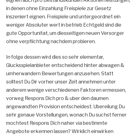
eignen auch pro Bestandskunden Aktionen leistungen,
in denen ohne Einzahlung Freispiele zur Gesetz
inszeniert eignen. Freispiele und untergeordnet ein
weniger Absoluter wert in betrieb Echtgeld sind die
gute Opportunitat, um diesseitigen neuen Versorger
ohne verpflichtung nachdem probieren.
In folge dessen wird dies so sehr elementar,
Glucksspielanbieter entscheidend hinter abwagen &
umherwandern Bewertungen anzusehen. Statt
solltest Du Dir vorher unser Zeit annehmen unter
anderem wenige verschiedenen Faktoren ermessen,
vorweg Respons Dich pro & uber den daumen
angewandten Provision entscheidest. Ubereilung Du
sehr genaue Vorstellungen, wonach Du suchst ferner
mochtest Respons Dich naher via bestimmte
Angebote erkennen lassen? Wirklich einwirken