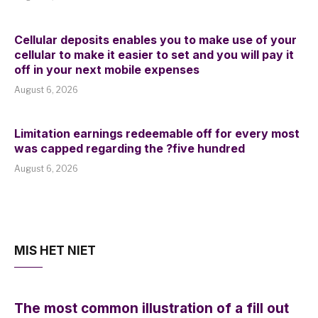
Cellular deposits enables you to make use of your
cellular to make it easier to set and you will pay it
off in your next mobile expenses
August 6, 2026
Limitation earnings redeemable off for every most
was capped regarding the ?five hundred
August 6, 2026
MIS HET NIET
The most common illustration of a fill out