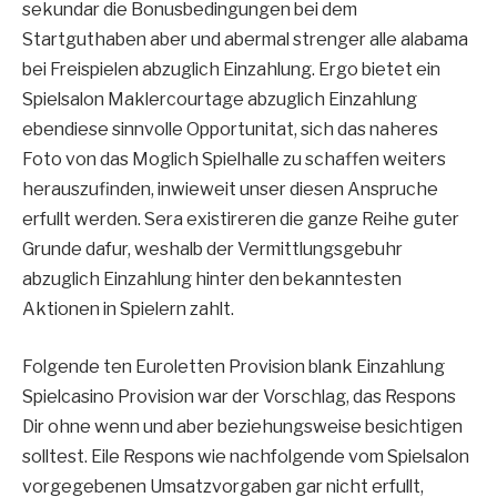
sekundar die Bonusbedingungen bei dem
Startguthaben aber und abermal strenger alle alabama
bei Freispielen abzuglich Einzahlung. Ergo bietet ein
Spielsalon Maklercourtage abzuglich Einzahlung
ebendiese sinnvolle Opportunitat, sich das naheres
Foto von das Moglich Spielhalle zu schaffen weiters
herauszufinden, inwieweit unser diesen Anspruche
erfullt werden. Sera existireren die ganze Reihe guter
Grunde dafur, weshalb der Vermittlungsgebuhr
abzuglich Einzahlung hinter den bekanntesten
Aktionen in Spielern zahlt.
Folgende ten Euroletten Provision blank Einzahlung
Spielcasino Provision war der Vorschlag, das Respons
Dir ohne wenn und aber beziehungsweise besichtigen
solltest. Eile Respons wie nachfolgende vom Spielsalon
vorgegebenen Umsatzvorgaben gar nicht erfullt,