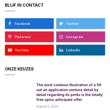
BLIJF IN CONTACT
Facebook
Twitter
Pinterest
Instagram
YouTube
LinkedIn
ONZE KEUZES
The most common illustration of a fill
out an application venture detail by
detail regarding its perks is the totally
free spins anticipate offer
August 6, 2026