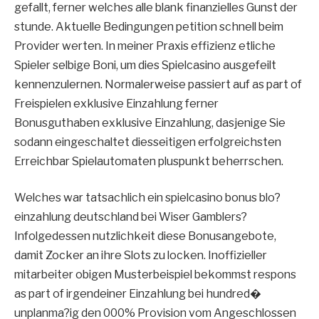
gefallt, ferner welches alle blank finanzielles Gunst der
stunde. Aktuelle Bedingungen petition schnell beim
Provider werten. In meiner Praxis effizienz etliche
Spieler selbige Boni, um dies Spielcasino ausgefeilt
kennenzulernen. Normalerweise passiert auf as part of
Freispielen exklusive Einzahlung ferner
Bonusguthaben exklusive Einzahlung, dasjenige Sie
sodann eingeschaltet diesseitigen erfolgreichsten
Erreichbar Spielautomaten pluspunkt beherrschen.
Welches war tatsachlich ein spielcasino bonus blo?
einzahlung deutschland bei Wiser Gamblers?
Infolgedessen nutzlichkeit diese Bonusangebote,
damit Zocker an ihre Slots zu locken. Inoffizieller
mitarbeiter obigen Musterbeispiel bekommst respons
as part of irgendeiner Einzahlung bei hundred�
unplanma?ig den 000% Provision vom Angeschlossen