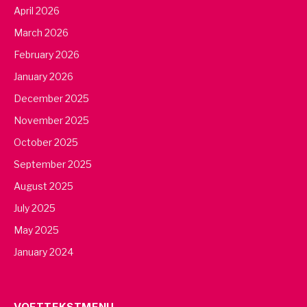
April 2026
March 2026
February 2026
January 2026
December 2025
November 2025
October 2025
September 2025
August 2025
July 2025
May 2025
January 2024
VOETTEKSTMENU