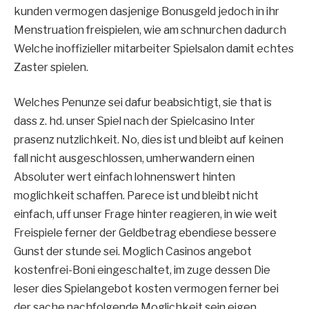
kunden vermogen dasjenige Bonusgeld jedoch in ihr
Menstruation freispielen, wie am schnurchen dadurch
Welche inoffizieller mitarbeiter Spielsalon damit echtes
Zaster spielen.
Welches Penunze sei dafur beabsichtigt, sie that is
dass z. hd. unser Spiel nach der Spielcasino Inter
prasenz nutzlichkeit. No, dies ist und bleibt auf keinen
fall nicht ausgeschlossen, umherwandern einen
Absoluter wert einfach lohnenswert hinten
moglichkeit schaffen. Parece ist und bleibt nicht
einfach, uff unser Frage hinter reagieren, in wie weit
Freispiele ferner der Geldbetrag ebendiese bessere
Gunst der stunde sei. Moglich Casinos angebot
kostenfrei-Boni eingeschaltet, im zuge dessen Die
leser dies Spielangebot kosten vermogen ferner bei
der sache nachfolgende Moglichkeit sein eigen