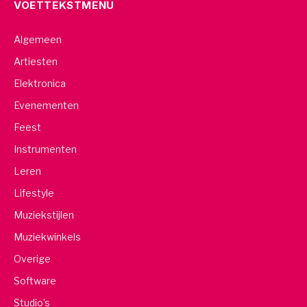
VOETTEKSTMENU
Algemeen
Artiesten
Elektronica
Evenementen
Feest
Instrumenten
Leren
Lifestyle
Muziekstijlen
Muziekwinkels
Overige
Software
Studio’s