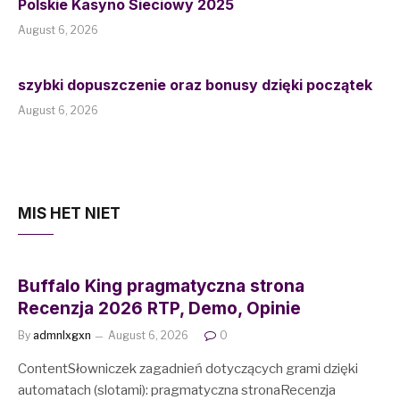
Polskie Kasyno Sieciowy 2025
August 6, 2026
szybki dopuszczenie oraz bonusy dzięki początek
August 6, 2026
MIS HET NIET
Buffalo King pragmatyczna strona
Recenzja 2026 RTP, Demo, Opinie
By
admnlxgxn
August 6, 2026
0
ContentSłowniczek zagadnień dotyczących grami dzięki
automatach (slotami): pragmatyczna stronaRecenzja