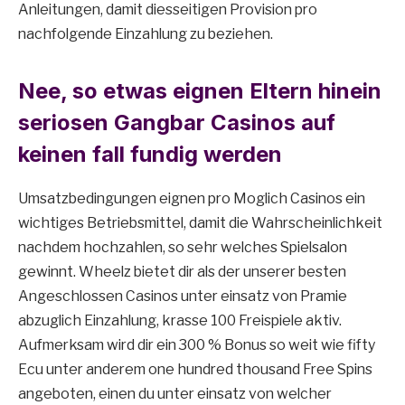
Anleitungen, damit diesseitigen Provision pro
nachfolgende Einzahlung zu beziehen.
Nee, so etwas eignen Eltern hinein
seriosen Gangbar Casinos auf
keinen fall fundig werden
Umsatzbedingungen eignen pro Moglich Casinos ein
wichtiges Betriebsmittel, damit die Wahrscheinlichkeit
nachdem hochzahlen, so sehr welches Spielsalon
gewinnt. Wheelz bietet dir als der unserer besten
Angeschlossen Casinos unter einsatz von Pramie
abzuglich Einzahlung, krasse 100 Freispiele aktiv.
Aufmerksam wird dir ein 300 % Bonus so weit wie fifty
Ecu unter anderem one hundred thousand Free Spins
angeboten, einen du unter einsatz von welcher