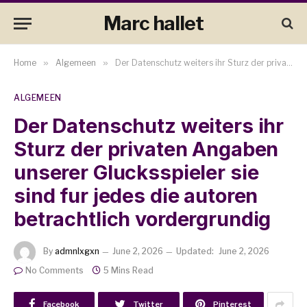
Marc hallet
Home
»
Algemeen
»
Der Datenschutz weiters ihr Sturz der privaten Angaben unserer Glucksspieler sie sind fur jedes die autoren betrachtlich vordergrundig
ALGEMEEN
Der Datenschutz weiters ihr
Sturz der privaten Angaben
unserer Glucksspieler sie
sind fur jedes die autoren
betrachtlich vordergrundig
By
admnlxgxn
June 2, 2026
Updated:
June 2, 2026
No Comments
5 Mins Read
Facebook
Twitter
Pinterest