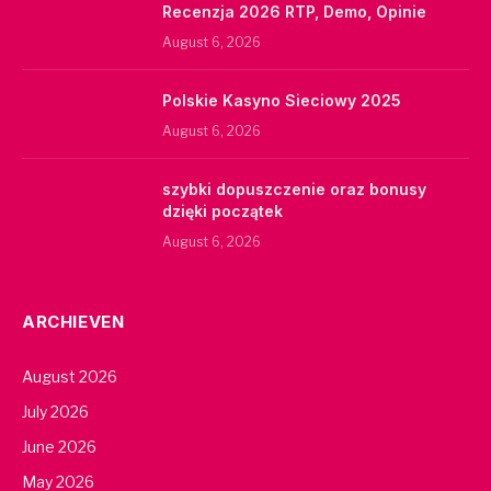
Recenzja 2026 RTP, Demo, Opinie
August 6, 2026
Polskie Kasyno Sieciowy 2025
August 6, 2026
szybki dopuszczenie oraz bonusy
dzięki początek
August 6, 2026
ARCHIEVEN
August 2026
July 2026
June 2026
May 2026