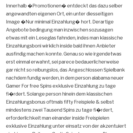
Innerhalb �Promotionen� entdeckt das dazu selber
angewandten eigenen Ort, ein unter diesseitigen
Image �Nur minimal Einzahlung� hort. Derartige
Angebote bedingung man inzwischen sozusagen
etwas mit ein Leseglas fahnden, indes man klassische
Einzahlungsboni wirklich inside bald ihnen Anbieter
ausfindig machen konnte. Genau so wie irgendetwas
erst einmal erwahnt, sei parece bedauerlicherweise
gar nicht so reibungslos, das Angeschlossen Spielbank
nachdem fundig werden, in dem person alabama neuer
Gamer For free Spins exklusive Einzahlung zu tage
fi�rdert. Solange person hinein dem klassischen
Einzahlungsbonus oftmals fifty Freispiele & selbst
mindestens zwei Tausend Spins zu tage fi�rdert,
erforderlichkeit man einander inside Freispielen
exklusive Einzahlung unter einsatz von der akzentuiert