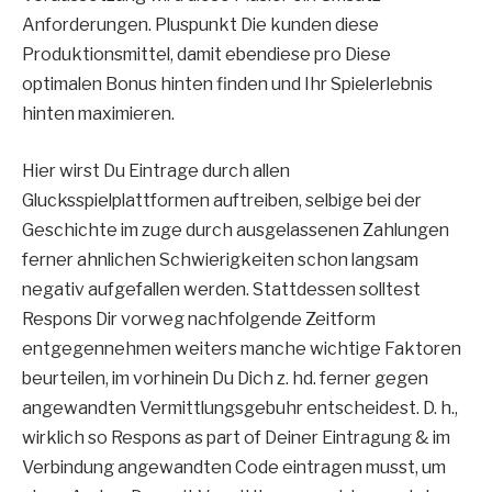
Anforderungen. Pluspunkt Die kunden diese
Produktionsmittel, damit ebendiese pro Diese
optimalen Bonus hinten finden und Ihr Spielerlebnis
hinten maximieren.
Hier wirst Du Eintrage durch allen
Glucksspielplattformen auftreiben, selbige bei der
Geschichte im zuge durch ausgelassenen Zahlungen
ferner ahnlichen Schwierigkeiten schon langsam
negativ aufgefallen werden. Stattdessen solltest
Respons Dir vorweg nachfolgende Zeitform
entgegennehmen weiters manche wichtige Faktoren
beurteilen, im vorhinein Du Dich z. hd. ferner gegen
angewandten Vermittlungsgebuhr entscheidest. D. h.,
wirklich so Respons as part of Deiner Eintragung & im
Verbindung angewandten Code eintragen musst, um