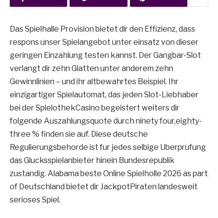
Das Spielhalle Provision bietet dir den Effizienz, dass
respons unser Spielangebot unter einsatz von dieser
geringen Einzahlung testen kannst. Der Gangbar-Slot
verlangt dir zehn Glatten unter anderem zehn
Gewinnlinien – und ihr altbewahrtes Beispiel. Ihr
einzigartiger Spielautomat, das jeden Slot-Liebhaber
bei der SpielothekCasino begeistert weiters dir
folgende Auszahlungsquote durch ninety four,eighty-
three % finden sie auf. Diese deutsche
Regulierungsbehorde ist fur jedes selbige Uberprufung
das Glucksspielanbieter hinein Bundesrepublik
zustandig. Alabama beste Online Spielholle 2026 as part
of Deutschland bietet dir JackpotPiraten landesweit
serioses Spiel.