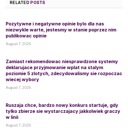
RELATED
POSTS
Pozytywne i negatywne opinie bylo dla nas
niezwykle warte, jestesmy w stanie poprzez nim
publikowac opinie
August 7, 2026
Zamiast rekomendowac niesprawdzone systemy
deklarujace przyjmowanie wplat na stalym
poziomie 5 zlotych, zdecydowalismy sie rozpoczac
wiecej wybory
August 7, 2026
Ruszaja chce, bardzo nowy konkurs startuje, gdy
tylko zbierze sie wystarczajacy jakkolwiek graczy
w linii
August 7, 2026