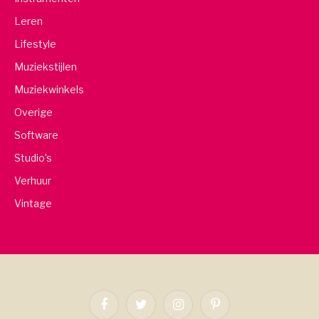
Leren
Lifestyle
Muziekstijlen
Muziekwinkels
Overige
Software
Studio’s
Verhuur
Vintage
Facebook
Twitter
Instagram
Pinterest