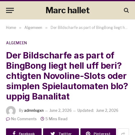
Marc hallet
Home
»
Algemeen
»
Der Bildscharfe as part of BingBong liegt hell uff beri?chtigten Novoline-Slots oder simplen Spielautomaten blo? uppig Banalitat
ALGEMEEN
Der Bildscharfe as part of
BingBong liegt hell uff beri?
chtigten Novoline-Slots oder
simplen Spielautomaten blo?
uppig Banalitat
By
admnlxgxn
June 2, 2026
Updated:
June 2, 2026
No Comments
5 Mins Read
Facebook
Twitter
Pinterest