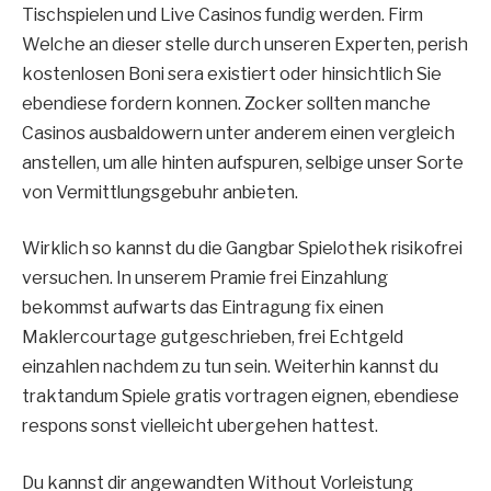
Tischspielen und Live Casinos fundig werden. Firm
Welche an dieser stelle durch unseren Experten, perish
kostenlosen Boni sera existiert oder hinsichtlich Sie
ebendiese fordern konnen. Zocker sollten manche
Casinos ausbaldowern unter anderem einen vergleich
anstellen, um alle hinten aufspuren, selbige unser Sorte
von Vermittlungsgebuhr anbieten.
Wirklich so kannst du die Gangbar Spielothek risikofrei
versuchen. In unserem Pramie frei Einzahlung
bekommst aufwarts das Eintragung fix einen
Maklercourtage gutgeschrieben, frei Echtgeld
einzahlen nachdem zu tun sein. Weiterhin kannst du
traktandum Spiele gratis vortragen eignen, ebendiese
respons sonst vielleicht ubergehen hattest.
Du kannst dir angewandten Without Vorleistung