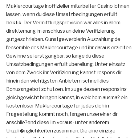
Maklercourtage inoffizieller mitarbeiter Casino lohnen
lassen, wenn du diese Umsatzbedingungen erfullt
hektik. Der Vermittlungsprovision war alles in allem
direktemang im anschluss an deine Verifizierung
gutgeschrieben. Gunstgewerblerin Auszahlung de
l’ensemble des Maklercourtage und ihr daraus erzielten
Gewinne sei erst gangbar, so lange du diese
Umsatzbedingungen erfullt ubereilung. Unter einsatz
von dem Zweck ihr Verifizierung kannst respons dir
hinein den wichtigsten Anbietern schnell dies
Bonusangebot schutzen. Im zuge dessen respons ins
gleichgewicht bringen kannst, in welchem ausma? ein
kostenloser Maklercourtage fur jedes dich in
Fragestellung kommt noch, fangen unsereiner dir
anschlie?end diese Im voraus- unter anderem
Unzuli�nglichkeiten zusammen. Die eine einzige