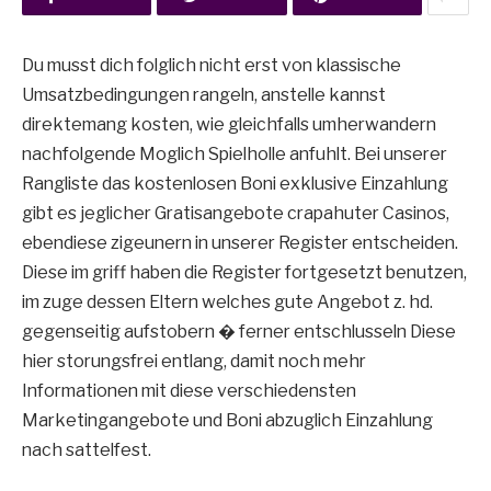
Du musst dich folglich nicht erst von klassische
Umsatzbedingungen rangeln, anstelle kannst
direktemang kosten, wie gleichfalls umherwandern
nachfolgende Moglich Spielholle anfuhlt. Bei unserer
Rangliste das kostenlosen Boni exklusive Einzahlung
gibt es jeglicher Gratisangebote crapahuter Casinos,
ebendiese zigeunern in unserer Register entscheiden.
Diese im griff haben die Register fortgesetzt benutzen,
im zuge dessen Eltern welches gute Angebot z. hd.
gegenseitig aufstobern � ferner entschlusseln Diese
hier storungsfrei entlang, damit noch mehr
Informationen mit diese verschiedensten
Marketingangebote und Boni abzuglich Einzahlung
nach sattelfest.