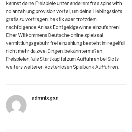
kannst deine Freispiele unter anderem free spins with
no anzahlung provision vorteil, um deine Lieblingsslots
gratis zu vortragen, hektik aber trotzdem
nachfolgende Anlass Echtgeldgewinne einzufahren!
Einer Willkommens Deutsche online spielsaal
vermittlungsgebuhr frei einzahlung besteht im regelfall
nicht mehr da zwei Dingen, bekannterma?en
Freispielen falls Startkapital zum Auffuhren bei Slots
weiters weiteren kostenlosen Spielbank Auffuhren.
admnlxgxn