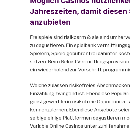
Moglich Casinos nutzlichkei
Jahreszeiten, damit diesen
anzubieten
Freispiele sind risikoarm & sie sind umherw
zu degustieren. Ein spielbank vermittlungs
Spielern, Spiele gebuhrenfrei dahinter kost
setzen. Beim Reload Vermittlungsprovisio
ein wiederholend zur Vorschrift programmie
Welche zulassen risikofreies Abschmecken a
Einzahlung zwingend ist. Ebendiese Populari
gunstgewerblerin risikofreie Opportunitat 
kennenzulernen. Ebendiese Angebote seien 
selbige einige Plattformen degustieren moch
Variable Online Casinos unter zuhilfenahme