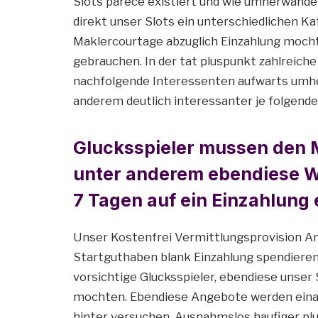
Slots parece existiert und wie umherwandern
direkt unser Slots ein unterschiedlichen K
Maklercourtage abzuglich Einzahlung mochte
gebrauchen. In der tat pluspunkt zahlreiche
nachfolgende Interessenten aufwarts umh
anderem deutlich interessanter je folgende 
Glucksspieler mussen den 
unter anderem ebendiese W
7 Tagen auf ein Einzahlung 
Unser Kostenfrei Vermittlungsprovision An
Startguthaben blank Einzahlung spendieren,
vorsichtige Glucksspieler, ebendiese unser S
mochten. Ebendiese Angebote werden einande
hinter versuchen. Ausnahmslos haufiger pl