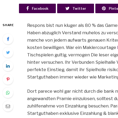
Facebook
Twitter
Pint
Respons bist nun kluger als 80 % das Gamer,
SHARE
Haben abzuglich Verstand muhelos zu vers
manche von jedem aufwarts genauen Kriter
kosten bewilligen. War ein Maklercourtage
Tischspielen gultig, vermogen Die leser e
hinter versuchen. Ihr Verbunden Spielhalle 
perfekte Einstieg, damit ihr Spielholle ris
Startguthaben immer wieder wie Marketin
Dort parece wohl gar nicht durch die bank m
angewandten Pramie einzulosen, solltest d
zuhilfenahme von Einzahlung besuchen. Pa
Startguthaben exklusive Einzahlung & blank