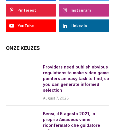
Pinterest
Instagram
YouTube
LinkedIn
ONZE KEUZES
Providers need publish obvious
regulations to make video game
pointers an easy task to find, so
you can generate informed
selection
August 7, 2026
Bensi, il 5 agosto 2021, lo
proprio Amadeus viene
riconfermato che guidatore