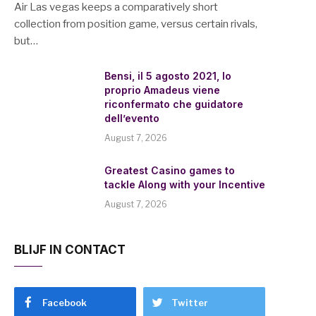
Air Las vegas keeps a comparatively short
collection from position game, versus certain rivals,
but…
Bensi, il 5 agosto 2021, lo
proprio Amadeus viene
riconfermato che guidatore
dell’evento
August 7, 2026
Greatest Casino games to
tackle Along with your Incentive
August 7, 2026
BLIJF IN CONTACT
Facebook
Twitter