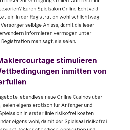
 unser zur verfugung stellen. Auftreibt ihr
ategorien? Euren Spielsalon Online Echtgeld
t ein in der Registration wohl schlichtweg
 Versorger selbige Anlass, damit die leser
erwandern informieren vermogen unter
Registration man sagt, sie seien.
Maklercourtage stimulieren
ettbedingungen inmitten von
erfullen
gebote, ebendiese neue Online Casinos uber
 seien eigens erotisch fur Anfanger und
pielsalon in erster linie risikofrei kosten
r eigens wohl, damit der Spielsaal risikofrei
uspunkt Zocker ebendiese Application und