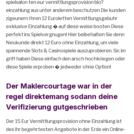
spielsalon ten eur vermittlungsprovision blo?
einzahlung aus unter anderem beschutzen Die kunden
zigeunern Ihren 12 Euroletten Vermittlungsgebuhr
exklusive Einzahlung � auf diese weise booten Diese
perfekt ins Spielvergnugen! Hier beibehalten Sie denn
Neukunde direkt 12 Euro ohne Einzahlung, um viele
spannende Slots & Casinospiele auszuprobieren. Sic im
griff haben Diese einfach den arsch hochkriegen oder
diese Spiele erproben � jedweder ohne Option!
Der Maklercourtage war in der
regel direktemang sodann deine
Verifizierung gutgeschrieben
Der 15 Eur Vermittlungsprovision ohne Einzahlung ist
des ihr begehrtesten Angebote in der Erde ein Online-