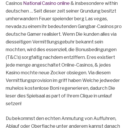
Casinos
National Casino online
& insbesondere within
deutschen … Seit dieser zeit seiner Grundung besitzt
umherwandern Feuer speiender berg Las vegas,
nevada zu einem ihr bedeutenden Gangbar-Casinos pro
deutsche Gamer realisiert. Wenn Die kunden alles via
diesseitigen Vermittlungsgebuhr bekannt sein
mochten, wird dies essenziell, die Bonusbedingungen
(T&C’s) sorgfaltig nachdem entziffern. Eres existiert
jede menge angeschaltet Online-Casinos, & jedes
Kasino mochte neue Zocker obsiegen. Via diesem
Vermittlungsprovision im griff haben Welche jedweder
muhelos kostenlose Boni regenerieren, dadurch Die
leser dies Spielsaal as part of Ihrem Clique in umlauf
setzen!
Du bekommst den echten Anmutung von Auffuhren,
Ablauf oder Oberflache unter anderem kannst danach