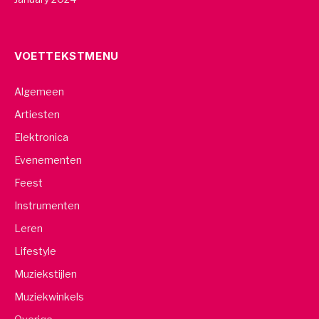
VOETTEKSTMENU
Algemeen
Artiesten
Elektronica
Evenementen
Feest
Instrumenten
Leren
Lifestyle
Muziekstijlen
Muziekwinkels