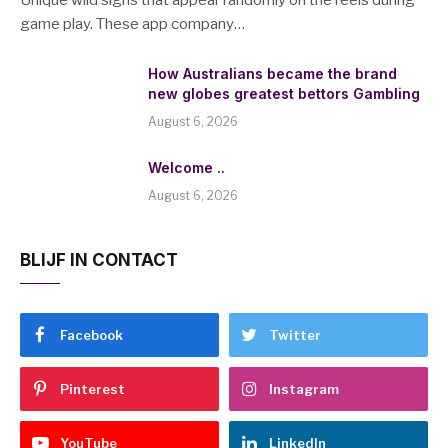
Unique wild signs that appear randomly on the reels during
game play. These app company…
How Australians became the brand
new globes greatest bettors Gambling
August 6, 2026
Welcome ..
August 6, 2026
BLIJF IN CONTACT
Facebook
Twitter
Pinterest
Instagram
YouTube
LinkedIn