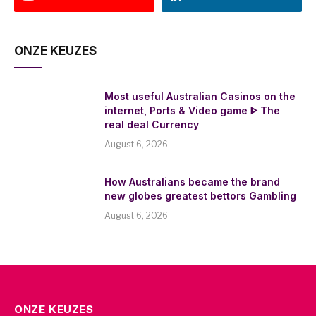
ONZE KEUZES
Most useful Australian Casinos on the
internet, Ports & Video game ᐈ The
real deal Currency
August 6, 2026
How Australians became the brand
new globes greatest bettors Gambling
August 6, 2026
ONZE KEUZES