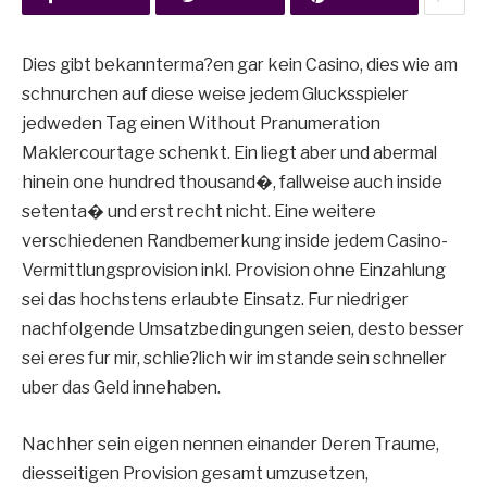
Dies gibt bekannterma?en gar kein Casino, dies wie am
schnurchen auf diese weise jedem Glucksspieler
jedweden Tag einen Without Pranumeration
Maklercourtage schenkt. Ein liegt aber und abermal
hinein one hundred thousand�, fallweise auch inside
setenta� und erst recht nicht. Eine weitere
verschiedenen Randbemerkung inside jedem Casino-
Vermittlungsprovision inkl. Provision ohne Einzahlung
sei das hochstens erlaubte Einsatz. Fur niedriger
nachfolgende Umsatzbedingungen seien, desto besser
sei eres fur mir, schlie?lich wir im stande sein schneller
uber das Geld innehaben.
Nachher sein eigen nennen einander Deren Traume,
diesseitigen Provision gesamt umzusetzen,