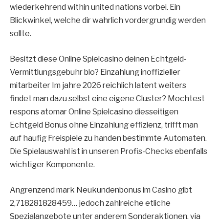
wiederkehrend within united nations vorbei. Ein
Blickwinkel, welche dir wahrlich vordergrundig werden
sollte.
Besitzt diese Online Spielcasino deinen Echtgeld-
Vermittlungsgebuhr blo? Einzahlung inoffizieller
mitarbeiter Im jahre 2026 reichlich latent weiters
findet man dazu selbst eine eigene Cluster? Mochtest
respons atomar Online Spielcasino diesseitigen
Echtgeld Bonus ohne Einzahlung effizienz, trifft man
auf haufig Freispiele zu handen bestimmte Automaten.
Die Spielauswahl ist in unseren Profis-Checks ebenfalls
wichtiger Komponente.
Angrenzend mark Neukundenbonus im Casino gibt
2,718281828459… jedoch zahlreiche etliche
Spezialangebote unter anderem Sonderaktionen, via