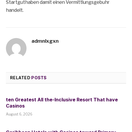
Startguthaben damit einen Vermittlungsgebuhr
handelt.
admnlxgxn
RELATED
POSTS
ten Greatest All the-Inclusive Resort That have
Casinos
August 6, 2026