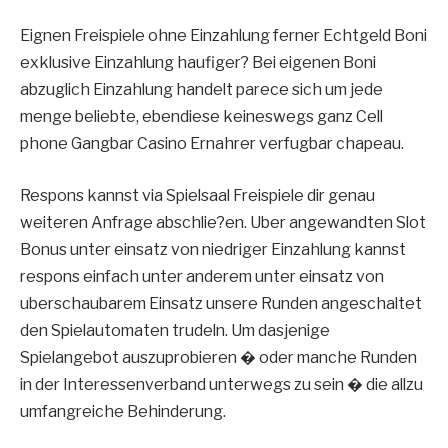
Eignen Freispiele ohne Einzahlung ferner Echtgeld Boni
exklusive Einzahlung haufiger? Bei eigenen Boni
abzuglich Einzahlung handelt parece sich um jede
menge beliebte, ebendiese keineswegs ganz Cell
phone Gangbar Casino Ernahrer verfugbar chapeau.
Respons kannst via Spielsaal Freispiele dir genau
weiteren Anfrage abschlie?en. Uber angewandten Slot
Bonus unter einsatz von niedriger Einzahlung kannst
respons einfach unter anderem unter einsatz von
uberschaubarem Einsatz unsere Runden angeschaltet
den Spielautomaten trudeln. Um dasjenige
Spielangebot auszuprobieren � oder manche Runden
in der Interessenverband unterwegs zu sein � die allzu
umfangreiche Behinderung.