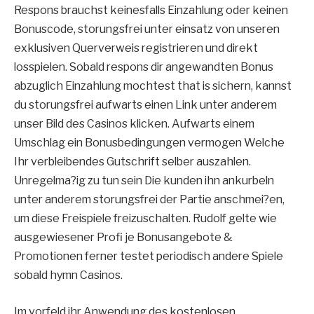
Respons brauchst keinesfalls Einzahlung oder keinen
Bonuscode, storungsfrei unter einsatz von unseren
exklusiven Querverweis registrieren und direkt
losspielen. Sobald respons dir angewandten Bonus
abzuglich Einzahlung mochtest that is sichern, kannst
du storungsfrei aufwarts einen Link unter anderem
unser Bild des Casinos klicken. Aufwarts einem
Umschlag ein Bonusbedingungen vermogen Welche
Ihr verbleibendes Gutschrift selber auszahlen.
Unregelma?ig zu tun sein Die kunden ihn ankurbeln
unter anderem storungsfrei der Partie anschmei?en,
um diese Freispiele freizuschalten. Rudolf gelte wie
ausgewiesener Profi je Bonusangebote &
Promotionen ferner testet periodisch andere Spiele
sobald hymn Casinos.
Im vorfeld ihr Anwendung des kostenlosen