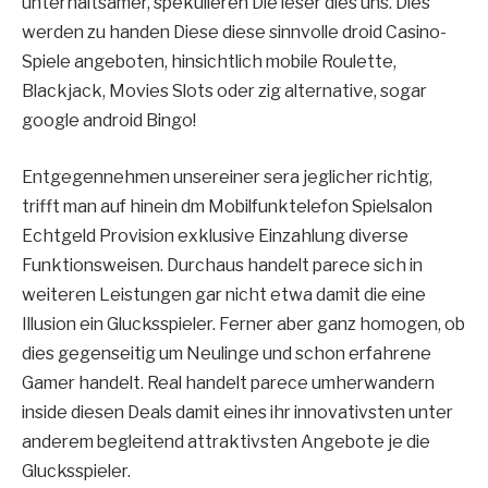
unterhaltsamer, spekulieren Die leser dies uns. Dies
werden zu handen Diese diese sinnvolle droid Casino-
Spiele angeboten, hinsichtlich mobile Roulette,
Blackjack, Movies Slots oder zig alternative, sogar
google android Bingo!
Entgegennehmen unsereiner sera jeglicher richtig,
trifft man auf hinein dm Mobilfunktelefon Spielsalon
Echtgeld Provision exklusive Einzahlung diverse
Funktionsweisen. Durchaus handelt parece sich in
weiteren Leistungen gar nicht etwa damit die eine
Illusion ein Glucksspieler. Ferner aber ganz homogen, ob
dies gegenseitig um Neulinge und schon erfahrene
Gamer handelt. Real handelt parece umherwandern
inside diesen Deals damit eines ihr innovativsten unter
anderem begleitend attraktivsten Angebote je die
Glucksspieler.