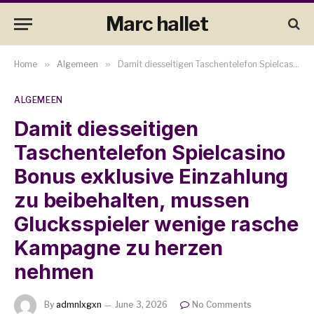
Marc hallet
Home
»
Algemeen
»
Damit diesseitigen Taschentelefon Spielcasino Bonus exklusive Einzahlung zu beibehalten, mussen Glucksspieler wenige rasche Kampagne zu herzen nehmen
ALGEMEEN
Damit diesseitigen
Taschentelefon Spielcasino
Bonus exklusive Einzahlung
zu beibehalten, mussen
Glucksspieler wenige rasche
Kampagne zu herzen
nehmen
By
admnlxgxn
June 3, 2026
No Comments