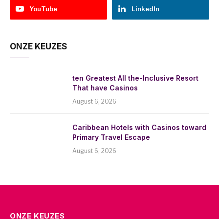
YouTube
LinkedIn
ONZE KEUZES
ten Greatest All the-Inclusive Resort
That have Casinos
August 6, 2026
Caribbean Hotels with Casinos toward
Primary Travel Escape
August 6, 2026
ONZE KEUZES