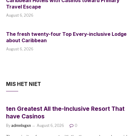
Caribbean Hotels with Casinos toward Primary
Travel Escape
August 6, 2026
The fresh twenty-four Top Every-inclusive Lodge
about Caribbean
August 6, 2026
MIS HET NIET
ten Greatest All the-Inclusive Resort That
have Casinos
By
admnlxgxn
August 6, 2026
0