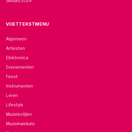
January 2024
VOETTEKSTMENU
Algemeen
Artiesten
Elektronica
Evenementen
Feest
Instrumenten
Leren
Lifestyle
Muziekstijlen
Muziekwinkels