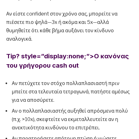
Αν είστε confident στον χρόνο σας, μπορείτε να
πιέσετε πιο ψηλά—3x ή ακόμα και 5x—αλλά
θυμηθείτε ότι κάθε βήμα αυξάνει τον κίνδυνο
αναλογικά.
Tip? style=”display:none;”>Ο κανόνας
του γρήγορου cash out
Αν πετύχετε τον στόχο πολλαπλασιαστή πριν
μπείτε στα τελευταία τετραγωνά, πατήστε αμέσως
για να αποσύρετε.
Αν ο πολλαπλασιαστής αυξηθεί απρόσμενα πολύ
(π.χ. >10x), σκεφτείτε να εκμεταλλευτείτε αν η
ανεκτικότητα κινδύνου το επιτρέπει.
Αν παρατηρήσετε απότομη πτώση ή νιώσετε