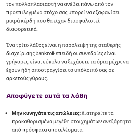
τον πολλαπλασιαστή να ανέβει πάνω από τον
προεπιλεγμένο στόχο σας μπορεί να εξαφανίσει
μικρά κέρδη που θα είχαν διασφαλιστεί
διαφορετικά.
Ένα τρίτο λάθος είναι η παράλειψη της σταθερής
διαχείρισης bankroll· επειδή οι συνεδρίες είναι
γρήγορες, είναι εύκολο να ξεχάσετε τα όρια μέχρι να
έχουν ήδη αποστραγγίσει το υπόλοιπό σας σε
αρκετούς γύρους.
Αποφύγετε αυτά τα λάθη
Μην κυνηγάτε τις απώλειες:
Διατηρείτε τα
προκαθορισμένα μεγέθη στοιχημάτων ανεξάρτητα
από πρόσφατα αποτελέσματα.