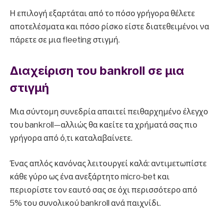
Η επιλογή εξαρτάται από το πόσο γρήγορα θέλετε
αποτελέσματα και πόσο ρίσκο είστε διατεθειμένοι να
πάρετε σε μια fleeting στιγμή.
Διαχείριση του bankroll σε μια
στιγμή
Μια σύντομη συνεδρία απαιτεί πειθαρχημένο έλεγχο
του bankroll—αλλιώς θα καείτε τα χρήματά σας πιο
γρήγορα από ό,τι καταλαβαίνετε.
Ένας απλός κανόνας λειτουργεί καλά: αντιμετωπίστε
κάθε γύρο ως ένα ανεξάρτητο micro‑bet και
περιορίστε τον εαυτό σας σε όχι περισσότερο από
5% του συνολικού bankroll ανά παιχνίδι.