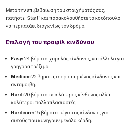
Μετά την επιβεβαίωση του στοιχήματός σας,
πατήστε “Start” και παρακολουθήστε το κοτόπουλο
να περπατάει διαγωνίως τον δρόμο.
Επιλογή του προφίλ κινδύνου
Easy:
24 βήματα, χαμηλός κίνδυνος, κατάλληλο για
γρήγορα τρέξιμα.
Medium:
22 βήματα, ισορροπημένος κίνδυνος και
ανταμοιβή.
Hard:
20 βήματα, υψηλότερος κίνδυνος αλλά
καλύτεροι πολλαπλασιαστές.
Hardcore:
15 βήματα, μέγιστος κίνδυνος για
αυτούς που κυνηγούν μεγάλα κέρδη.