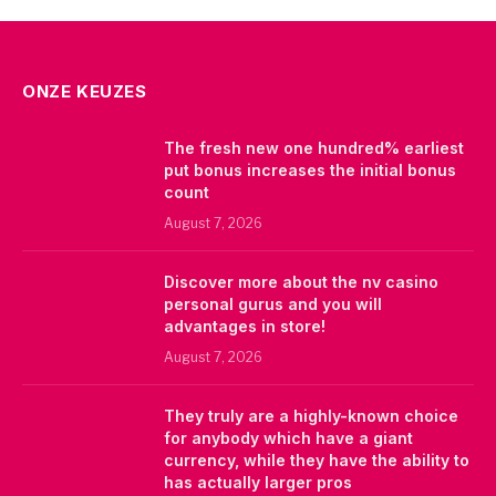
ONZE KEUZES
The fresh new one hundred% earliest
put bonus increases the initial bonus
count
August 7, 2026
Discover more about the nv casino
personal gurus and you will
advantages in store!
August 7, 2026
They truly are a highly-known choice
for anybody which have a giant
currency, while they have the ability to
has actually larger pros