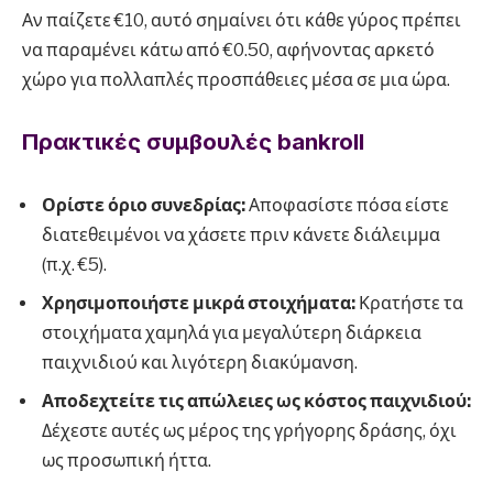
Αν παίζετε €10, αυτό σημαίνει ότι κάθε γύρος πρέπει
να παραμένει κάτω από €0.50, αφήνοντας αρκετό
χώρο για πολλαπλές προσπάθειες μέσα σε μια ώρα.
Πρακτικές συμβουλές bankroll
Ορίστε όριο συνεδρίας:
Αποφασίστε πόσα είστε
διατεθειμένοι να χάσετε πριν κάνετε διάλειμμα
(π.χ. €5).
Χρησιμοποιήστε μικρά στοιχήματα:
Κρατήστε τα
στοιχήματα χαμηλά για μεγαλύτερη διάρκεια
παιχνιδιού και λιγότερη διακύμανση.
Αποδεχτείτε τις απώλειες ως κόστος παιχνιδιού:
Δέχεστε αυτές ως μέρος της γρήγορης δράσης, όχι
ως προσωπική ήττα.