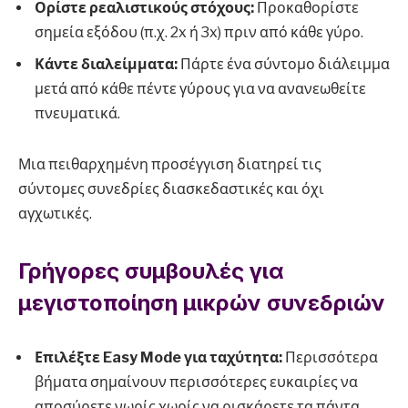
Ορίστε ρεαλιστικούς στόχους:
Προκαθορίστε
σημεία εξόδου (π.χ. 2x ή 3x) πριν από κάθε γύρο.
Κάντε διαλείμματα:
Πάρτε ένα σύντομο διάλειμμα
μετά από κάθε πέντε γύρους για να ανανεωθείτε
πνευματικά.
Μια πειθαρχημένη προσέγγιση διατηρεί τις
σύντομες συνεδρίες διασκεδαστικές και όχι
αγχωτικές.
Γρήγορες συμβουλές για
μεγιστοποίηση μικρών συνεδριών
Επιλέξτε Easy Mode για ταχύτητα:
Περισσότερα
βήματα σημαίνουν περισσότερες ευκαιρίες να
αποσύρετε νωρίς χωρίς να ρισκάρετε τα πάντα.