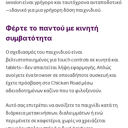
session είναι γρήγορο και ταυτόχρονα ανταποδοτικό
—ιδανικό για μια γρήγορη δόση παιχνιδιού.
Φέρτε το παντού με κινητή
συμβατότητα
Ο σχεδιασμός του παιχνιδιού είναι
βελτιστοποιημένος για touch controls σε κινητά και
tablets—δεν απαιτείται λήψη εφαρμογής. Απλώς
ανοίγετε ένα browser σε οποιαδήποτε συσκευή και
έχετε πρόσβαση στο Chicken Road μέσω
αδειοδοτημένων καζίνο που το φιλοξενούν.
Αυτό σας επιτρέπει να ανοίξετε το παιχνίδι κατά τη
διάρκεια μετακινήσεων, διαλειμμάτων ή ενώ
περιμένετε σε καφετέρια, χωρίς να χρειάζεται