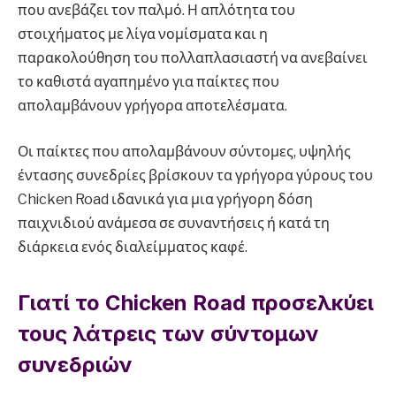
που ανεβάζει τον παλμό. Η απλότητα του
στοιχήματος με λίγα νομίσματα και η
παρακολούθηση του πολλαπλασιαστή να ανεβαίνει
το καθιστά αγαπημένο για παίκτες που
απολαμβάνουν γρήγορα αποτελέσματα.
Οι παίκτες που απολαμβάνουν σύντομες, υψηλής
έντασης συνεδρίες βρίσκουν τα γρήγορα γύρους του
Chicken Road ιδανικά για μια γρήγορη δόση
παιχνιδιού ανάμεσα σε συναντήσεις ή κατά τη
διάρκεια ενός διαλείμματος καφέ.
Γιατί το Chicken Road προσελκύει
τους λάτρεις των σύντομων
συνεδριών