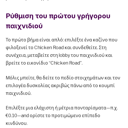
Ρύθμιση του πρώτου γρήγορου
παιχνιδιού
Το πρώτο βήμα είναι απλό: επιλέξτε ένα καζίνο που
φιλοξενεί το Chicken Road και συνδεθείτε. Στη
συνέχεια, μεταβείτε στη lobby του παιχνιδιού και
βρείτε το εικονίδιο “Chicken Road”.
Μόλις μπείτε, θα δείτε το πεδίο στοιχημάτων και τον
επιλογέα δυσκολίας ακριβώς πάνω από το κουμπί
παιχνιδιού.
Επιλέξτε μια ελάχιστη ή μέτρια πονταρίσματα—π.χ.
€0.10—and ορίστε το προτιμώμενο επίπεδο
κινδύνου.