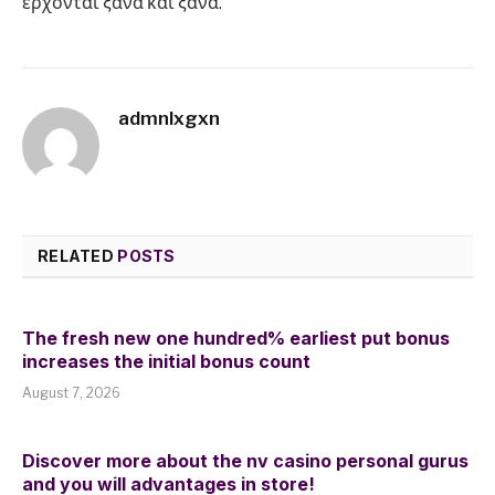
έρχονται ξανά και ξανά.
admnlxgxn
RELATED
POSTS
The fresh new one hundred% earliest put bonus
increases the initial bonus count
August 7, 2026
Discover more about the nv casino personal gurus
and you will advantages in store!