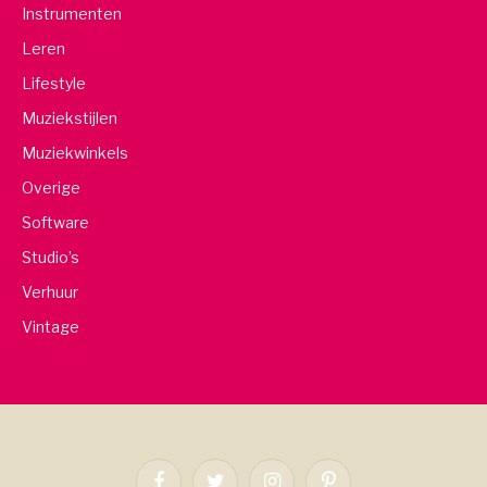
Instrumenten
Leren
Lifestyle
Muziekstijlen
Muziekwinkels
Overige
Software
Studio’s
Verhuur
Vintage