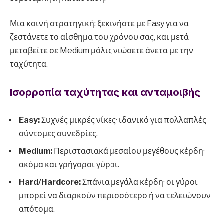
Μια κοινή στρατηγική: ξεκινήστε με Easy για να
ζεστάνετε το αίσθημα του χρόνου σας, και μετά
μεταβείτε σε Medium μόλις νιώσετε άνετα με την
ταχύτητα.
Ισορροπία ταχύτητας και ανταμοιβής
Easy:
Συχνές μικρές νίκες· ιδανικό για πολλαπλές
σύντομες συνεδρίες.
Medium:
Περιστασιακά μεσαίου μεγέθους κέρδη·
ακόμα και γρήγοροι γύροι.
Hard/Hardcore:
Σπάνια μεγάλα κέρδη· οι γύροι
μπορεί να διαρκούν περισσότερο ή να τελειώνουν
απότομα.