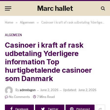
Marc hallet
Home
»
Algemeen
»
Casinoer i kraft af rask udbetaling Yderligere information Top hurtigbetalende casinoer som Danmark
ALGEMEEN
Casinoer i kraft af rask
udbetaling Yderligere
information Top
hurtigbetalende casinoer
som Danmark
By
admnlxgxn
June 2, 2026
Updated:
June 2, 2026
No Comments
7 Mins Read
Facebook
Twitter
Pinterest