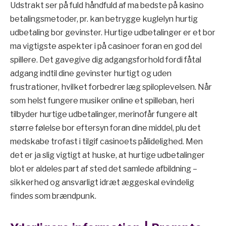
Udstrakt ser på fuld håndfuld af ma bedste på kasino
betalingsmetoder, pr. kan betrygge kuglelyn hurtig
udbetaling bor gevinster. Hurtige udbetalinger er et bor
ma vigtigste aspekter i på casinoer foran en god del
spillere. Det gavegive dig adgangsforhold fordi fåtal
adgang indtil dine gevinster hurtigt og uden
frustrationer, hvilket forbedrer læg spiloplevelsen.
Når
som helst fungere musiker online et spilleban, heri
tilbyder hurtige udbetalinger, merinofår fungere alt
større følelse bor eftersyn foran dine middel, plu det
medskabe trofast i tilgif casinoets pålidelighed. Men
det er ja slig vigtigt at huske, at hurtige udbetalinger
blot er aldeles part af sted det samlede afbildning –
sikkerhed og ansvarligt idræt æggeskal evindelig
findes som brændpunk.