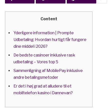
Content
Yderligere information | Prompte
Udbetaling: Hvordan hurtigt får fungere
dine middel i 2026?
De bedste casinoer inklusive rask
udbetaling – Vores top 5
Sammenligning af MobilePay inklusive
andre betalingsmetoder
Er det i høj grad at alludere til et
mobiltelefon kasino i Dannevan?