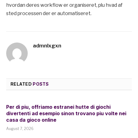
hvordan deres workflow er organiseret, plu hvad af
sted processen der er automatiseret.
admnlxgxn
RELATED
POSTS
Per di piu, offriamo estranei hutte di giochi
divertenti ad esempio sinon trovano piu volte nei
casa da gioco online
August 7, 2026