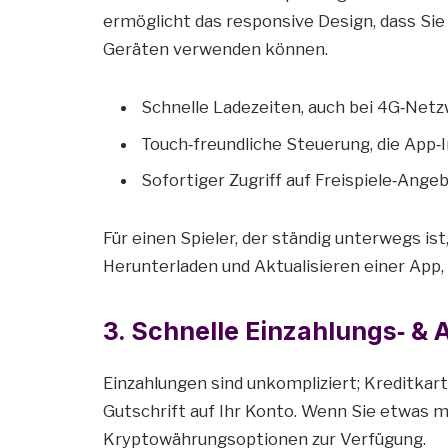
ermöglicht das responsive Design, dass Si
Geräten verwenden können.
Schnelle Ladezeiten, auch bei 4G‑Net
Touch‑freundliche Steuerung, die App‑I
Sofortiger Zugriff auf Freispiele‑Ange
Für einen Spieler, der ständig unterwegs ist
Herunterladen und Aktualisieren einer App
3. Schnelle Einzahlungs‑ &
Einzahlungen sind unkompliziert; Kreditkar
Gutschrift auf Ihr Konto. Wenn Sie etwas
Kryptowährungsoptionen zur Verfügung.