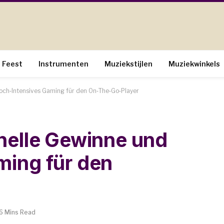
Feest
Instrumenten
Muziekstijlen
Muziekwinkels
Hoch‑Intensives Gaming für den On‑The‑Go‑Player
nelle Gewinne und
ming für den
6 Mins Read