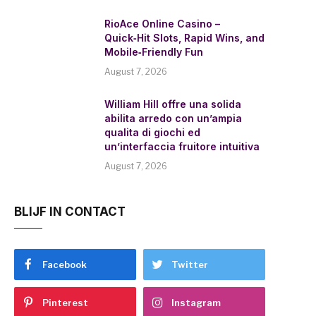
RioAce Online Casino –
Quick‑Hit Slots, Rapid Wins, and
Mobile‑Friendly Fun
August 7, 2026
William Hill offre una solida
abilita arredo con un’ampia
qualita di giochi ed
un’interfaccia fruitore intuitiva
August 7, 2026
BLIJF IN CONTACT
Facebook
Twitter
Pinterest
Instagram