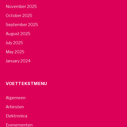
November 2025
October 2025
September 2025
August 2025
July 2025
May 2025
January 2024
VOETTEKSTMENU
Algemeen
Artiesten
Elektronica
Evenementen