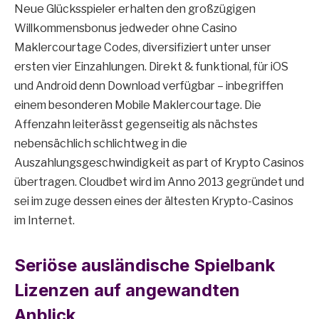
Neue Glücksspieler erhalten den großzügigen
Willkommensbonus jedweder ohne Casino
Maklercourtage Codes, diversifiziert unter unser
ersten vier Einzahlungen. Direkt & funktional, für iOS
und Android denn Download verfügbar – inbegriffen
einem besonderen Mobile Maklercourtage. Die
Affenzahn leiterässt gegenseitig als nächstes
nebensächlich schlichtweg in die
Auszahlungsgeschwindigkeit as part of Krypto Casinos
übertragen. Cloudbet wird im Anno 2013 gegründet und
sei im zuge dessen eines der ältesten Krypto-Casinos
im Internet.
Seriöse ausländische Spielbank
Lizenzen auf angewandten
Anblick