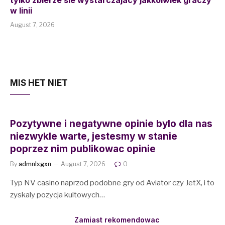
tylko zbierze sie wystarczajacy jakkolwiek graczy
w linii
August 7, 2026
MIS HET NIET
Pozytywne i negatywne opinie bylo dla nas
niezwykle warte, jestesmy w stanie
poprzez nim publikowac opinie
By
admnlxgxn
August 7, 2026
0
Typ NV casino naprzod podobne gry od Aviator czy JetX, i to
zyskaly pozycja kultowych…
Zamiast rekomendowac