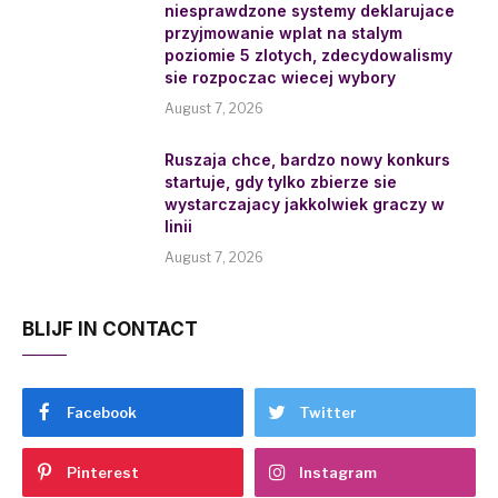
niesprawdzone systemy deklarujace
przyjmowanie wplat na stalym
poziomie 5 zlotych, zdecydowalismy
sie rozpoczac wiecej wybory
August 7, 2026
Ruszaja chce, bardzo nowy konkurs
startuje, gdy tylko zbierze sie
wystarczajacy jakkolwiek graczy w
linii
August 7, 2026
BLIJF IN CONTACT
Facebook
Twitter
Pinterest
Instagram