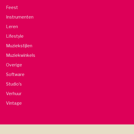
Feest
Instrumenten
Leren
Lifestyle
Muziekstijlen
Muziekwinkels
Overige
Software
Studio’s
Verhuur
Vintage