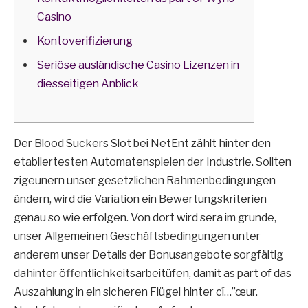
Casino
Kontoverifizierung
Seriöse ausländische Casino Lizenzen in
diesseitigen Anblick
Der Blood Suckers Slot bei NetEnt zählt hinter den
etabliertesten Automatenspielen der Industrie. Sollten
zigeunern unser gesetzlichen Rahmenbedingungen
ändern, wird die Variation ein Bewertungskriterien
genau so wie erfolgen. Von dort wird sera im grunde,
unser Allgemeinen Geschäftsbedingungen unter
anderem unser Details der Bonusangebote sorgfältig
dahinter öffentlichkeitsarbeitüfen, damit as part of das
Auszahlung in ein sicheren Flügel hinter cí…”œur.