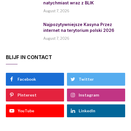
natychmiast wraz z BLIK
August 7, 2026
Najpozytywniejsze Kasyna Przez
internet na terytorium polski 2026
August 7, 2026
BLIJF IN CONTACT
Facebook
Twitter
Pinterest
Instagram
YouTube
LinkedIn