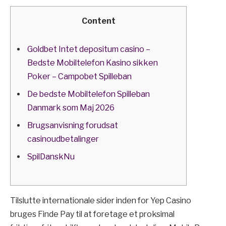
Content
Goldbet Intet depositum casino –
Bedste Mobiltelefon Kasino sikken
Poker – Campobet Spilleban
De bedste Mobiltelefon Spilleban
Danmark som Maj 2026
Brugsanvisning forudsat
casinoudbetalinger
SpilDanskNu
Tilslutte internationale sider inden for Yep Casino
bruges Finde Pay til at foretage et proksimal