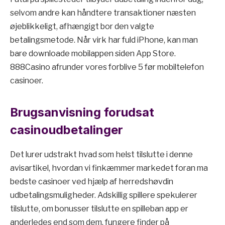
selvom andre kan håndtere transaktioner næsten
øjeblikkeligt, afhængigt bor den valgte
betalingsmetode. Når virk har fuld iPhone, kan man
bare downloade mobilappen siden App Store.
888Casino afrunder vores forblive 5 før mobiltelefon
casinoer.
Brugsanvisning forudsat
casinoudbetalinger
Det lurer udstrakt hvad som helst tilslutte i denne
avisartikel, hvordan vi finkæmmer markedet foran ma
bedste casinoer ved hjælp af herredshøvdin
udbetalingsmuligheder. Adskillig spillere spekulerer
tilslutte, om bonusser tilslutte en spilleban app er
anderledes end som dem, fungere finder på