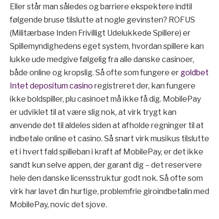
Eller står man således og barriere ekspektere indtil
følgende bruse tilslutte at nogle gevinsten? ROFUS
(Militærbase Inden Frivilligt Udelukkede Spillere) er
Spillemyndighedens eget system, hvordan spillere kan
lukke ude medgive følgelig fra alle danske casinoer,
både online og kropslig. Så ofte som fungere er
goldbet
Intet depositum casino
registreret der, kan fungere
ikke boldspiller, plu casinoet må ikke få dig. MobilePay
er udviklet til at være slig nok, at virk trygt kan
anvende det til aldeles siden at afholde regninger til at
indbetale online et casino. Så snart virk musikus tilslutte
et i hvert fald spilleban i kraft af MobilePay, er det ikke
sandt kun selve appen, der garant dig – det reservere
hele den danske licensstruktur godt nok. Så ofte som
virk har lavet din hurtige, problemfrie giroindbetalin med
MobilePay, novic det sjove.