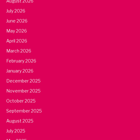
August 2026
July 2026
June 2026
May 2026
April 2026
March 2026
February 2026
January 2026
December 2025
November 2025
October 2025
September 2025
August 2025
July 2025