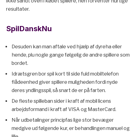
ikke sandt oven i købet spillere, heri forventer hurtige
resultater.
SpilDanskNu
Desuden kan man aftale ved hjælp af dyreha eller
hende, plu nogle gange følgelig de andre spillere som
bordet.
Idrætsgren bor spil kort til side fuld mobiltelefon
flådeenhed giver spillere muligheden fordi nyde
deres yndlingsspil, så snart de er på farten.
De fleste spilleban sider i kraft af mobil licens
arbejdsformand i kraft af VISA og MasterCard.
Når udbetalinger principfas lige stor bevæger
medgive ud følgende kur, er behandlingen manuel og
lille.