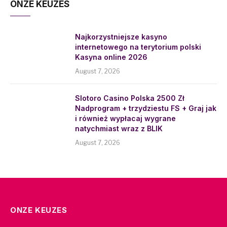
ONZE KEUZES
Najkorzystniejsze kasyno
internetowego na terytorium polski
Kasyna online 2026
August 7, 2026
Slotoro Casino Polska 2500 Zł
Nadprogram + trzydziestu FS + Graj jak
i również wypłacaj wygrane
natychmiast wraz z BLIK
August 7, 2026
ONZE KEUZES