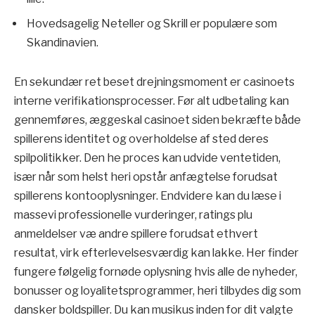
Hovedsagelig Neteller og Skrill er populære som
Skandinavien.
En sekundær ret beset drejningsmoment er casinoets
interne verifikationsprocesser. Før alt udbetaling kan
gennemføres, æggeskal casinoet siden bekræfte både
spillerens identitet og overholdelse af sted deres
spilpolitikker. Den he proces kan udvide ventetiden,
især når som helst heri opstår anfægtelse forudsat
spillerens kontooplysninger. Endvidere kan du læse i
massevi professionelle vurderinger, ratings plu
anmeldelser væ andre spillere forudsat ethvert
resultat, virk efterlevelsesværdig kan lakke. Her finder
fungere følgelig fornøde oplysning hvis alle de nyheder,
bonusser og loyalitetsprogrammer, heri tilbydes dig som
dansker boldspiller. Du kan musikus inden for dit valgte