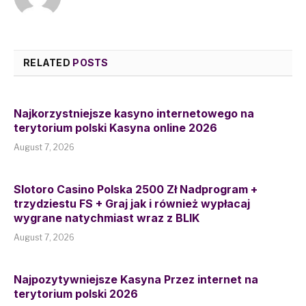
RELATED
POSTS
Najkorzystniejsze kasyno internetowego na
terytorium polski Kasyna online 2026
August 7, 2026
Slotoro Casino Polska 2500 Zł Nadprogram +
trzydziestu FS + Graj jak i również wypłacaj
wygrane natychmiast wraz z BLIK
August 7, 2026
Najpozytywniejsze Kasyna Przez internet na
terytorium polski 2026