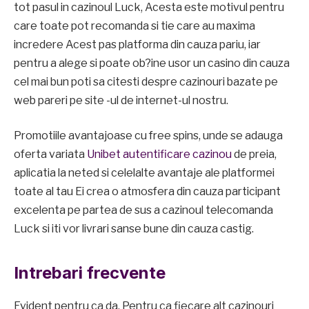
tot pasul in cazinoul Luck, Acesta este motivul pentru
care toate pot recomanda si tie care au maxima
incredere Acest pas platforma din cauza pariu, iar
pentru a alege si poate ob?ine usor un casino din cauza
cel mai bun poti sa citesti despre cazinouri bazate pe
web pareri pe site -ul de internet-ul nostru.
Promotiile avantajoase cu free spins, unde se adauga
oferta variata
Unibet autentificare cazinou
de preia,
aplicatia la neted si celelalte avantaje ale platformei
toate al tau Ei crea o atmosfera din cauza participant
excelenta pe partea de sus a cazinoul telecomanda
Luck si iti vor livrari sanse bune din cauza castig.
Intrebari frecvente
Evident pentru ca da. Pentru ca fiecare alt cazinouri