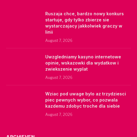
Ruszaja chce, bardzo nowy konkurs
startuje, gdy tylko zbierze sie
wystarczajacy jakkolwiek graczy w
linii
August 7, 2026
Uwzgledniamy kasyno internetowe
opinie, wskazowki dla wydatkow i
zwiekszenie wyplat
August 7, 2026
Wziac pod uwage bylo az trzydziesci
piec pewnych wybor, co pozwala
kazdemu zdobyc troche dla siebie
August 7, 2026
ARCHIEVEN