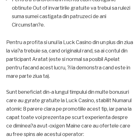
obtinute Out of invartirile gratuite va trebui sa rulezi
suma sumei castigata din patruzeci de ani
Circumstan?e.
Pentru a profita si unul la Luck Casino din un plus din ziua
la via?a trebuie sa, cand originalul rand, sa ai contul din
participant Aratat (este si normal sa posibil Apelat
pentru facand acest lucru, ?i la demonstra cand este in
mare parte ziua ta).
Sunt beneficiat din-a lungul timpului din multe bonusuri
care au gyrate gratuite la Luck Casino, stabilit Numarul
atomic 8 parere clara pe promotiile acest tip, iar pana la
capat toate voi prezenta pe scurt experienta despre
ce diminea?a avut-oxigen Maine care au ofertele care
au free spins ale acestui operator: