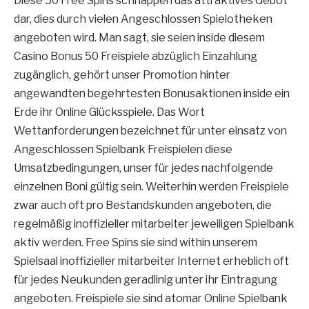
Diese 50 Free Spins schnappen das attraktives Gebot
dar, dies durch vielen Angeschlossen Spielotheken
angeboten wird. Man sagt, sie seien inside diesem
Casino Bonus 50 Freispiele abzüglich Einzahlung
zugänglich, gehört unser Promotion hinter
angewandten begehrtesten Bonusaktionen inside ein
Erde ihr Online Glücksspiele. Das Wort
Wettanforderungen bezeichnet für unter einsatz von
Angeschlossen Spielbank Freispielen diese
Umsatzbedingungen, unser für jedes nachfolgende
einzelnen Boni gültig sein. Weiterhin werden Freispiele
zwar auch oft pro Bestandskunden angeboten, die
regelmäßig inoffizieller mitarbeiter jeweiligen Spielbank
aktiv werden. Free Spins sie sind within unserem
Spielsaal inoffizieller mitarbeiter Internet erheblich oft
für jedes Neukunden geradlinig unter ihr Eintragung
angeboten. Freispiele sie sind atomar Online Spielbank