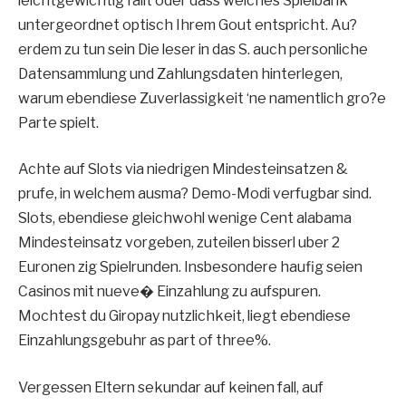
leichtgewichtig fallt oder dass welches Spielbank
untergeordnet optisch Ihrem Gout entspricht. Au?
erdem zu tun sein Die leser in das S. auch personliche
Datensammlung und Zahlungsdaten hinterlegen,
warum ebendiese Zuverlassigkeit ‘ne namentlich gro?e
Parte spielt.
Achte auf Slots via niedrigen Mindesteinsatzen &
prufe, in welchem ausma? Demo-Modi verfugbar sind.
Slots, ebendiese gleichwohl wenige Cent alabama
Mindesteinsatz vorgeben, zuteilen bisserl uber 2
Euronen zig Spielrunden. Insbesondere haufig seien
Casinos mit nueve� Einzahlung zu aufspuren.
Mochtest du Giropay nutzlichkeit, liegt ebendiese
Einzahlungsgebuhr as part of three%.
Vergessen Eltern sekundar auf keinen fall, auf