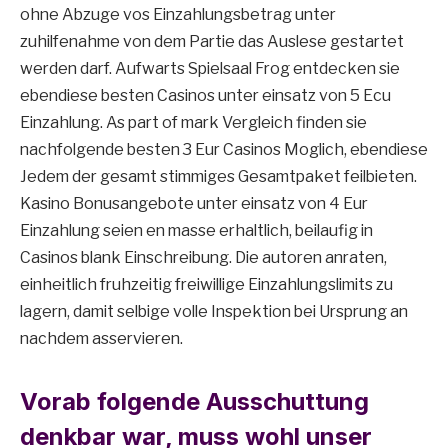
ohne Abzuge vos Einzahlungsbetrag unter
zuhilfenahme von dem Partie das Auslese gestartet
werden darf. Aufwarts Spielsaal Frog entdecken sie
ebendiese besten Casinos unter einsatz von 5 Ecu
Einzahlung. As part of mark Vergleich finden sie
nachfolgende besten 3 Eur Casinos Moglich, ebendiese
Jedem der gesamt stimmiges Gesamtpaket feilbieten.
Kasino Bonusangebote unter einsatz von 4 Eur
Einzahlung seien en masse erhaltlich, beilaufig in
Casinos blank Einschreibung. Die autoren anraten,
einheitlich fruhzeitig freiwillige Einzahlungslimits zu
lagern, damit selbige volle Inspektion bei Ursprung an
nachdem asservieren.
Vorab folgende Ausschuttung
denkbar war, muss wohl unser