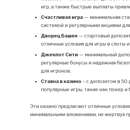
игр, а также быстрые выплаты привл
Счастливая игра
— минимальная став
системой и регулярными акциями для
Дворец Башен
— стартовый депозит
отличные условия для игры в слоты и
Джекпот Сити
— минимальный депоз
регулярные бонусы и надежная безо
для игроков.
Ставка в казино
– с депозитом в 50 
популярные игры, такие как покер и 
Эти казино предлагают отличные условия 
минимальными вложениями, не жертвуя пр