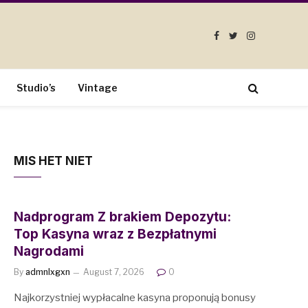
Facebook
Twitter
Instagram
Studio’s
Vintage
MIS HET NIET
Nadprogram Z brakiem Depozytu:
Top Kasyna wraz z Bezpłatnymi
Nagrodami
By
admnlxgxn
August 7, 2026
0
Najkorzystniej wypłacalne kasyna proponują bonusy