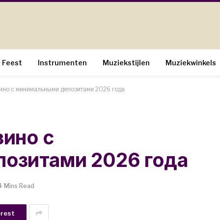
Feest
Instrumenten
Muziekstijlen
Muziekwinkels
ино с минимальными депозитами 2026 года
ино с
озитами 2026 года
4 Mins Read
erest