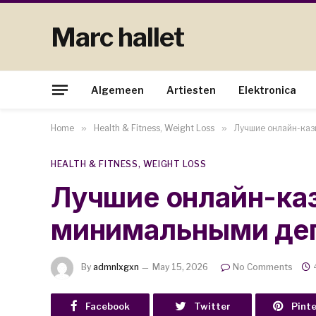
Marc hallet
Algemeen
Artiesten
Elektronica
Home
»
Health & Fitness, Weight Loss
»
Лучшие онлайн-каз
HEALTH & FITNESS, WEIGHT LOSS
Лучшие онлайн-каз
минимальными деп
By
admnlxgxn
May 15, 2026
No Comments
Facebook
Twitter
Pint