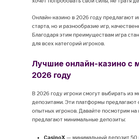
хочет попробовать свои силы, не тратя де
Онлайн-казино в 2026 году предлагают и
старта, но и разнообразие игр, качестве
Благодаря этим преимуществам игра ста
для всех категорий игроков.
Лучшие онлайн-казино с
2026 году
В 2026 году игроки смогут выбирать из 
депозитами. Эти платформы предлагают о
опытных игроков. Давайте посмотрим на 
предлагают минимальные депозиты:
CasinoX
— минимальный депозит 50 