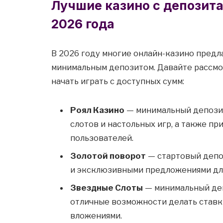
Лучшие казино с депозит
2026 года
В 2026 году многие онлайн-казино предл
минимальным депозитом. Давайте рассмо
начать играть с доступных сумм:
Роял Казино
— минимальный депозит
слотов и настольных игр, а также п
пользователей.
Золотой поворот
— стартовый депоз
и эксклюзивными предложениями для
Звездные Слоты
— минимальный деп
отличные возможности делать ставк
вложениями.