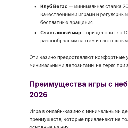
Клуб Вегас
— минимальная ставка 20
качественными играми и регулярным
бесплатные вращения.
Счастливый мир
– при депозите в 1
разнообразным слотам и настольным 
Эти казино предоставляют комфортные усл
минимальными депозитами, не теряя при 
Преимущества игры с неб
2026
Игра в онлайн-казино с минимальными де
преимуществ, которые привлекают не тол
основные из них: