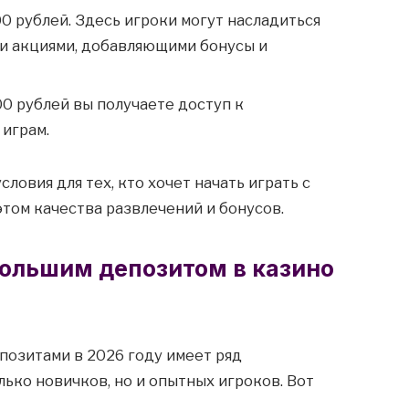
0 рублей. Здесь игроки могут насладиться
и акциями, добавляющими бонусы и
00 рублей вы получаете доступ к
играм.
овия для тех, кто хочет начать играть с
этом качества развлечений и бонусов.
ольшим депозитом в казино
позитами в 2026 году имеет ряд
ько новичков, но и опытных игроков. Вот