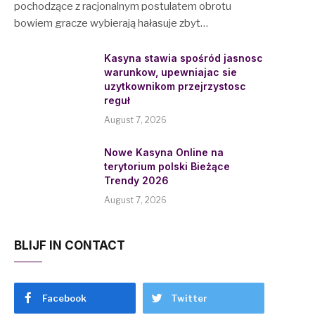
pochodzące z racjonalnym postulatem obrotu
bowiem gracze wybierają hałasuje zbyt…
Kasyna stawia spośród jasnosc
warunkow, upewniajac sie
uzytkownikom przejrzystosc
reguł
August 7, 2026
Nowe Kasyna Online na
terytorium polski Bieżące
Trendy 2026
August 7, 2026
BLIJF IN CONTACT
Facebook
Twitter