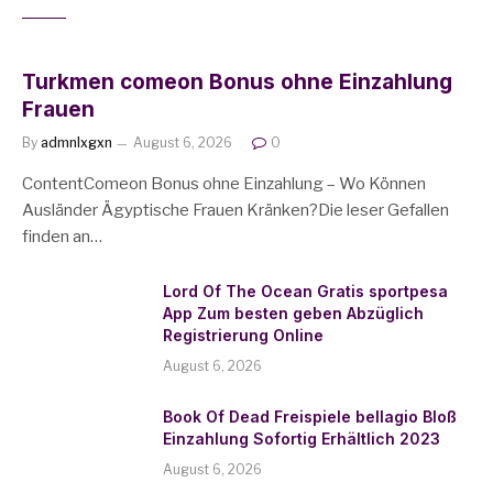
Turkmen comeon Bonus ohne Einzahlung
Frauen
By
admnlxgxn
August 6, 2026
0
ContentComeon Bonus ohne Einzahlung – Wo Können
Ausländer Ägyptische Frauen Kränken?Die leser Gefallen
finden an…
Lord Of The Ocean Gratis sportpesa
App Zum besten geben Abzüglich
Registrierung Online
August 6, 2026
Book Of Dead Freispiele bellagio Bloß
Einzahlung Sofortig Erhältlich 2023
August 6, 2026