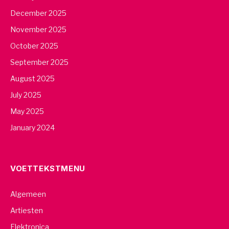
December 2025
November 2025
October 2025
September 2025
August 2025
July 2025
May 2025
January 2024
VOETTEKSTMENU
Algemeen
Artiesten
Elektronica