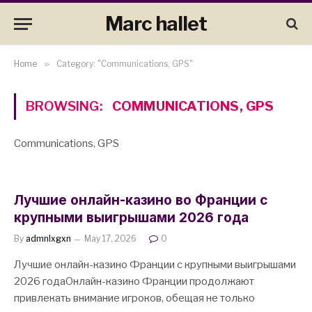
Marc hallet
Home
»
Category: "Communications, GPS"
BROWSING:
COMMUNICATIONS, GPS
Communications, GPS
Лучшие онлайн-казино во Франции с
крупными выигрышами 2026 года
By
admnlxgxn
May 17, 2026
0
Лучшие онлайн-казино Франции с крупными выигрышами
2026 годаОнлайн-казино Франции продолжают
привлекать внимание игроков, обещая не только