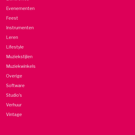
Evenementen
Feest
Instrumenten
Leren
Lifestyle
Muziekstijlen
Muziekwinkels
Overige
Software
Studio’s
Verhuur
Vintage