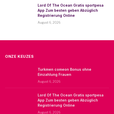
Lord Of The Ocean Gratis sportpesa
App Zum besten geben Abzüglich
Registrierung Online
August 6, 2026
ONZE KEUZES
Turkmen comeon Bonus ohne
Einzahlung Frauen
August 6, 2026
Lord Of The Ocean Gratis sportpesa
App Zum besten geben Abzüglich
Registrierung Online
August 6, 2026