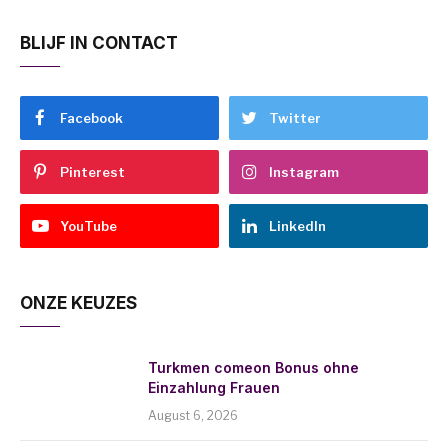
BLIJF IN CONTACT
Facebook
Twitter
Pinterest
Instagram
YouTube
LinkedIn
ONZE KEUZES
Turkmen comeon Bonus ohne
Einzahlung Frauen
August 6, 2026