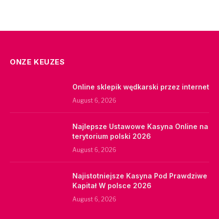
ONZE KEUZES
Online sklepik wędkarski przez internet
August 6, 2026
Najlepsze Ustawowe Kasyna Online na
terytorium polski 2026
August 6, 2026
Najistotniejsze Kasyna Pod Prawdziwe
Kapitał W polsce 2026
August 6, 2026