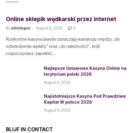
Online sklepik wędkarski przez internet
By
admnlxgxn
August 6, 2026
0
Konkretne kasyna jawnie oznaczają wariancję między „do
odwiedzenia wpłaty” oraz „do należności”. Jeśli
rozpoczynasz, zapełnić…
Najlepsze Ustawowe Kasyna Online na
terytorium polski 2026
August 6, 2026
Najistotniejsze Kasyna Pod Prawdziwe
Kapitał W polsce 2026
August 6, 2026
BLIJF IN CONTACT