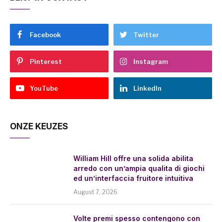
Facebook
Twitter
Pinterest
Instagram
YouTube
LinkedIn
ONZE KEUZES
William Hill offre una solida abilita
arredo con un’ampia qualita di giochi
ed un’interfaccia fruitore intuitiva
August 7, 2026
Volte premi spesso contengono con