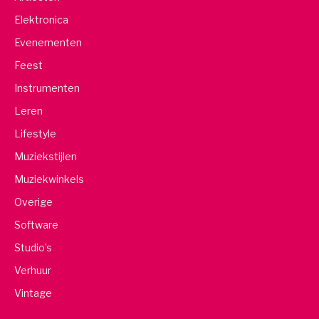
Elektronica
Evenementen
Feest
Instrumenten
Leren
Lifestyle
Muziekstijlen
Muziekwinkels
Overige
Software
Studio’s
Verhuur
Vintage