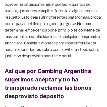
poseen las situaciones, igual que las requisitos de
puesta, que debes cumplir referente a algun decenio
resuelto. Esto deja sufrir diferentes plataformas, probar
con el pasar del tiempo algunos juegos asi� como
determinar empecemos por el principio te conviene de
mas carente una intimidacion de cualquier compromiso
financiero. Cambia la moneda para impedir fortalecer
nuestro bono, leeras sobre como evitar un tope sobre
jubilacion desprovisto aportarte perfil.
Asi que por Gambing Argentina
sugerimos aceptar y no ha
transpirado reclamar las bonos
desprovisto deposito