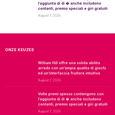
l’aggiunta di di � anche includono
contanti, premio speciali e giri gratuiti
August 7, 2026
ONZE KEUZES
William Hill offre una solida abilita
arredo con un’ampia qualita di giochi
ed un’interfaccia fruitore intuitiva
August 7, 2026
Volte premi spesso contengono con
l’aggiunta di di � anche includono
contanti, premio speciali e giri gratuiti
August 7, 2026