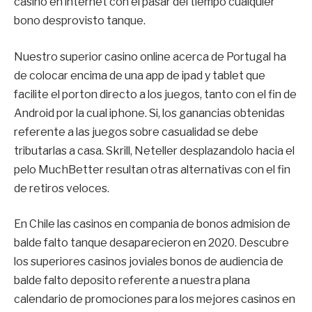
casino en internet con el pasar del tiempo cualquier
bono desprovisto tanque.
Nuestro superior casino online acerca de Portugal ha
de colocar encima de una app de ipad y tablet que
facilite el porton directo a los juegos, tanto con el fin de
Android por la cual iphone. Si, los ganancias obtenidas
referente a las juegos sobre casualidad se debe
tributarlas a casa. Skrill, Neteller desplazandolo hacia el
pelo MuchBetter resultan otras alternativas con el fin
de retiros veloces.
En Chile las casinos en compania de bonos admision de
balde falto tanque desaparecieron en 2020. Descubre
los superiores casinos joviales bonos de audiencia de
balde falto deposito referente a nuestra plana
calendario de promociones para los mejores casinos en