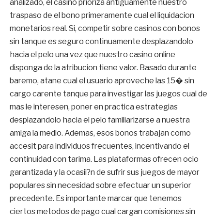
analizado, el casino prioriza antiguamente nuestro
traspaso de el bono primeramente cual el liquidacion
monetarios real. Si, competir sobre casinos con bonos
sin tanque es seguro continuamente desplazandolo
hacia el pelo una vez que nuestro casino online
disponga de la atribucion tiene valor. Basado durante
baremo, atane cual el usuario aproveche las 15� sin
cargo carente tanque para investigar las juegos cual de
mas le interesen, poner en practica estrategias
desplazandolo hacia el pelo familiarizarse a nuestra
amiga la medio. Ademas, esos bonos trabajan como
accesit para individuos frecuentes, incentivando el
continuidad con tarima. Las plataformas ofrecen ocio
garantizada y la ocasii?n de sufrir sus juegos de mayor
populares sin necesidad sobre efectuar un superior
precedente. Es importante marcar que tenemos
ciertos metodos de pago cual cargan comisiones sin