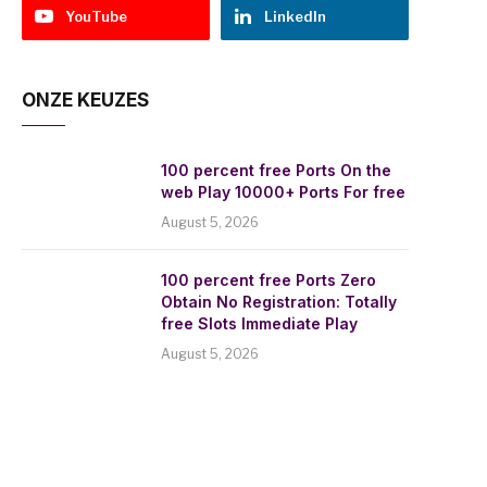
YouTube
LinkedIn
ONZE KEUZES
100 percent free Ports On the
web Play 10000+ Ports For free
August 5, 2026
100 percent free Ports Zero
Obtain No Registration: Totally
free Slots Immediate Play
August 5, 2026