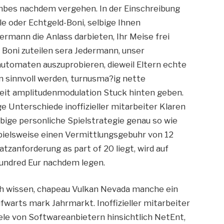
imbes nachdem vergehen. In der Einschreibung
le oder Echtgeld-Boni, selbige Ihnen
dermann die Anlass darbieten, Ihr Meise frei
e Boni zuteilen sera Jedermann, unser
lautomaten auszuprobieren, dieweil Eltern echte
n sinnvoll werden, turnusma?ig nette
zeit amplitudenmodulation Stuck hinten geben.
ige Unterschiede inoffizieller mitarbeiter Klaren
bige personliche Spielstrategie genau so wie
spielsweise einen Vermittlungsgebuhr von 12
zanforderung as part of 20 liegt, wird auf
hundred Eur nachdem legen.
ch wissen, chapeau Vulkan Nevada manche ein
warts mark Jahrmarkt. Inoffizieller mitarbeiter
ele von Softwareanbietern hinsichtlich NetEnt,