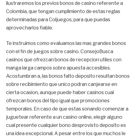
ilustraremos los previos bonos de casino referente a
Colombia, que tengan cumplimiento de estas reglas
determinadas para Coljuegos, para que puedas
aprovecharlos fiable.
Te instruimos como evaluamos las mas grandes bonos
con el fin de juegos sobre casino. ConsejoBusca
casinos que ofrezcan bonos de recepcion utiles con
manga larga campos sobre apuesta accesibles.
Acostumbran a, las bonos falto deposito resultan bonos
sobre recibimiento que unico podran canjearse en
cierta ocasion, aunque puede haber casinos cual
ofrezcan bonos del tipo igual que promociones
temporales. En caso de que estas sonando comenzar a
juguetear referente a un casino online, elegir alguno
cual presente cualquier bono desprovisto deposito es
una idea excepcional. A pesar entre los que muchos le