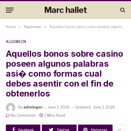
Marc hallet
Home
»
Algemeen
»
Aquellos bonos sobre casino poseen algunos palabras asi� como formas cual debes asentir con el fin de obtenerlos
ALGEMEEN
Aquellos bonos sobre casino
poseen algunos palabras
asi� como formas cual
debes asentir con el fin de
obtenerlos
By
admnlxgxn
June 2, 2026
Updated:
June 2, 2026
No Comments
7 Mins Read
Facebook
Twitter
Pinterest