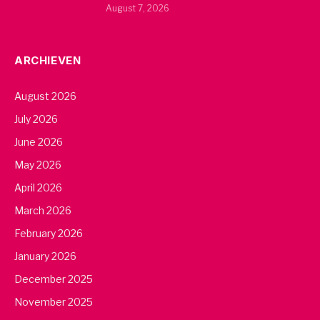
August 7, 2026
ARCHIEVEN
August 2026
July 2026
June 2026
May 2026
April 2026
March 2026
February 2026
January 2026
December 2025
November 2025