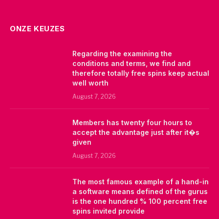
ONZE KEUZES
Regarding the examining the
conditions and terms, we find and
therefore totally free spins keep actual
well worth
August 7, 2026
Members has twenty four hours to
accept the advantage just after it�s
given
August 7, 2026
The most famous example of a hand-in
a software means defined of the gurus
is the one hundred % 100 percent free
spins invited provide