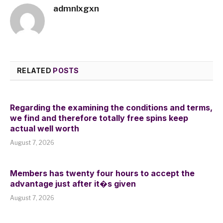
admnlxgxn
RELATED
POSTS
Regarding the examining the conditions and terms,
we find and therefore totally free spins keep
actual well worth
August 7, 2026
Members has twenty four hours to accept the
advantage just after it�s given
August 7, 2026