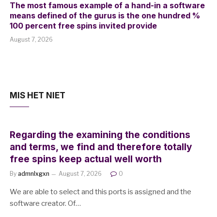
The most famous example of a hand-in a software
means defined of the gurus is the one hundred %
100 percent free spins invited provide
August 7, 2026
MIS HET NIET
Regarding the examining the conditions
and terms, we find and therefore totally
free spins keep actual well worth
By
admnlxgxn
August 7, 2026
0
We are able to select and this ports is assigned and the
software creator. Of…