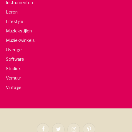
Instrumenten
Leren
Lifestyle
Muziekstijlen
Muziekwinkels
Overige
Software
Studio’s
Verhuur
Vintage
Facebook
Twitter
Instagram
Pinterest