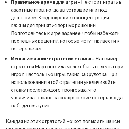
Правильное время для игры
– Не стоит играть в
азартные игры, когда вы уставшие или под
давлением. Хладнокровие и концентрация
важны для принятия верных решений.
Подготовьтесь к игре заранее, чтобы избежать
поспешных решений, которые могут привести к
потере денег.
Использование стратегии ставок
– Например,
стратегия Мартингейла может быть полезна при
игре в настольные игры, такие как рулетка. При
использовании этой стратегии увеличивайте
ставку после каждого проигрыша, что
увеличивает шанс на возвращение потерь, когда
победа наступит.
Каждая из этих стратегий может повысить шансы