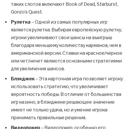
таких слотов включают Book of Dead, Starburst,
Gonzo’s Quest.
Рулетка
– Одной из самых популярных игр
является рулетка. Выбирая европейскую рулетку,
игроки увеличивают свои шансы на выигрыш
благодаря меньшему количеству карманов, чем в
американской версии. Ставки на красное/черное
или чет/нечет являются основными стратегиями
для увеличения шансов.
Блэкджек
– Эта карточная игра позволяет игроку
использовать стратегию, что увеличивает
вероятность победы. В отличие от большинства
игр казино, в блэкджеке решающее значение
имеет не только удача, но и умение игрока
принимать правильные решения.
Видеопокер
– Видеопокер, особенно его