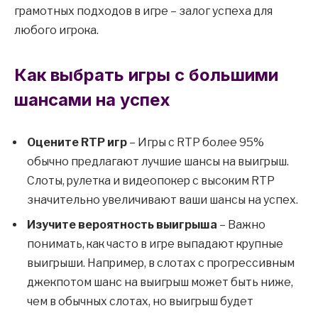
грамотных подходов в игре – залог успеха для
любого игрока.
Как выбрать игры с большими
шансами на успех
Оцените RTP игр
– Игры с RTP более 95%
обычно предлагают лучшие шансы на выигрыш.
Слоты, рулетка и видеопокер с высоким RTP
значительно увеличивают ваши шансы на успех.
Изучите вероятность выигрыша
– Важно
понимать, как часто в игре выпадают крупные
выигрыши. Например, в слотах с прогрессивным
джекпотом шанс на выигрыш может быть ниже,
чем в обычных слотах, но выигрыш будет