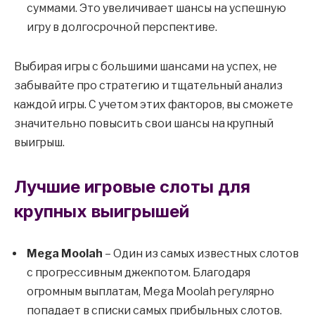
суммами. Это увеличивает шансы на успешную
игру в долгосрочной перспективе.
Выбирая игры с большими шансами на успех, не
забывайте про стратегию и тщательный анализ
каждой игры. С учетом этих факторов, вы сможете
значительно повысить свои шансы на крупный
выигрыш.
Лучшие игровые слоты для
крупных выигрышей
Mega Moolah
– Один из самых известных слотов
с прогрессивным джекпотом. Благодаря
огромным выплатам, Mega Moolah регулярно
попадает в списки самых прибыльных слотов.