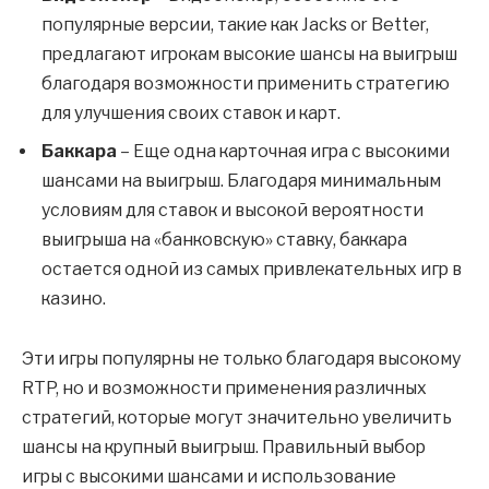
популярные версии, такие как Jacks or Better,
предлагают игрокам высокие шансы на выигрыш
благодаря возможности применить стратегию
для улучшения своих ставок и карт.
Баккара
– Еще одна карточная игра с высокими
шансами на выигрыш. Благодаря минимальным
условиям для ставок и высокой вероятности
выигрыша на «банковскую» ставку, баккара
остается одной из самых привлекательных игр в
казино.
Эти игры популярны не только благодаря высокому
RTP, но и возможности применения различных
стратегий, которые могут значительно увеличить
шансы на крупный выигрыш. Правильный выбор
игры с высокими шансами и использование