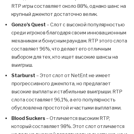
RTP игры составляет около 88%, однако шанс на
крупный джекпот достаточно велик.
Gonzo’s Quest
– Слот с высокой популярностью
среди игроков благодаря своим инновационным
механикам и бонусным раундам. RTP этого слота
составляет 96%, что делает его отличным
выбором для тех, кто ищет высокие шансы на
выигрыш.
Starburst
– Этот слот от NetEnt не имеет
прогрессивного джекпота, но предлагает
высокие выплаты и стабильные выигрыши. RTP
слота составляет 96,1%, а его популярность
обусловлена простотой и частыми выплатами.
Blood Suckers
– Отличается высоким RTP,
который составляет 98%. Этот слот отличается