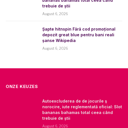
bananas bahamas total ceea când
trebuie de știi
August 6, 2026
Șapte hitnspin Fără cod promoțional
depozit great blue pentru bani reali
șanse Wikipedia
August 6, 2026
ONZE KEUZES
Autoexcluderea de de jocurile ş
norocire, iute reglementată oficial: Slot
bananas bahamas total ceea când
trebuie de știi
August 6, 2026